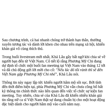
Sau chương trình, cả hai nhanh chóng trở thành bạn thân, thường
xuyên tương tác và dành lời khen cho nhau trên mạng xã hội, khiến
khán giả vô cùng thích thú.
Trong buổi livestream mới nhất, Khả Lâu gây bất ngờ khi chia sẻ về
người bạn đến từ Việt Nam. Cô tiết lộ rằng Phương Mỹ Chi đang
dự định tổ chức một buổi fan meeting tại Việt Nam vào tháng 12 tới
và đã chủ động gửi lời mời cho cô:
"Nếu lúc đó tôi rảnh thì sẽ đến
Việt Nam gặp Phương Mỹ Chi nhé"
, Khả Lâu nói.
Thông tin này ngay lập tức khiến người hâm mộ sôi sục. Bởi tính
đến thời điểm hiện tại, phía Phương Mỹ Chi vẫn chưa công bố bất
kỳ thông tin chính thức nào liên quan đến việc tổ chức sự kiện fan
meeting. Tuy nhiên, chia sẻ của Khả Lâu đã khiến nhiều khán giả
tin rằng nữ ca sĩ Việt Nam thật sự đang chuẩn bị cho một hoạt động
đặc biệt dành cho người hâm mộ vào cuối năm nay.