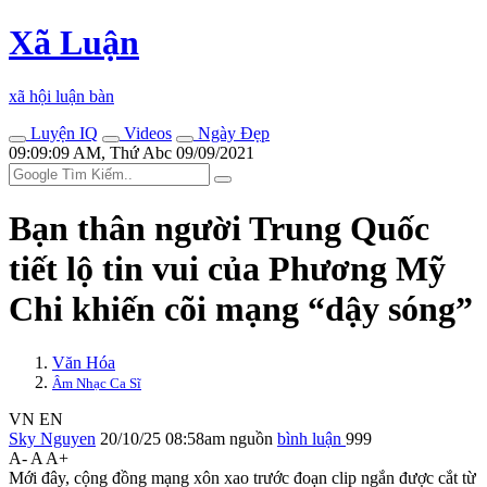
Xã Luận
xã hội luận bàn
Luyện IQ
Videos
Ngày Đẹp
09:09:09 AM, Thứ Abc 09/09/2021
Bạn thân người Trung Quốc
tiết lộ tin vui của Phương Mỹ
Chi khiến cõi mạng “dậy sóng”
Văn Hóa
Âm Nhạc Ca Sĩ
VN
EN
Sky Nguyen
20/10/25 08:58am
nguồn
bình luận
999
A-
A
A+
Mới đây, cộng đồng mạng xôn xao trước đoạn clip ngắn được cắt từ