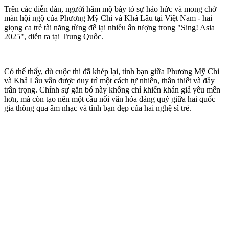
Trên các diễn đàn, người hâm mộ bày tỏ sự háo hức và mong chờ
màn hội ngộ của Phương Mỹ Chi và Khả Lâu tại Việt Nam - hai
giọng ca trẻ tài năng từng để lại nhiều ấn tượng trong "Sing! Asia
2025", diễn ra tại Trung Quốc.
Có thể thấy, dù cuộc thi đã khép lại, tình bạn giữa Phương Mỹ Chi
và Khả Lâu vẫn được duy trì một cách tự nhiên, thân thiết và đầy
trân trọng. Chính sự gắn bó này không chỉ khiến khán giả yêu mến
hơn, mà còn tạo nên một cầu nối văn hóa đáng quý giữa hai quốc
gia thông qua âm nhạc và tình bạn đẹp của hai nghệ sĩ trẻ.