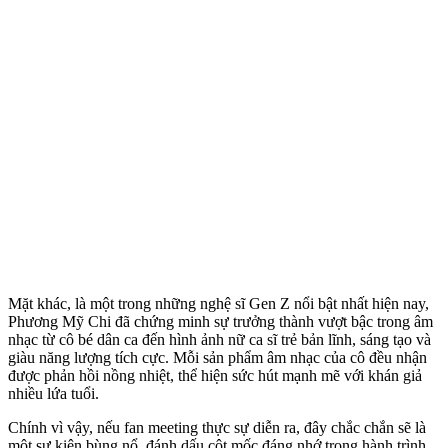
Mặt khác, là một trong những nghệ sĩ Gen Z nổi bật nhất hiện nay,
Phương Mỹ Chi đã chứng minh sự trưởng thành vượt bậc trong âm
nhạc từ cô bé dân ca đến hình ảnh nữ ca sĩ trẻ bản lĩnh, sáng tạo và
giàu năng lượng tích cực. Mỗi sản phẩm âm nhạc của cô đều nhận
được phản hồi nồng nhiệt, thể hiện sức hút mạnh mẽ với khán giả
nhiều lứa tuổi.
Chính vì vậy, nếu fan meeting thực sự diễn ra, đây chắc chắn sẽ là
một sự kiện bùng nổ, đánh dấu cột mốc đáng nhớ trong hành trình