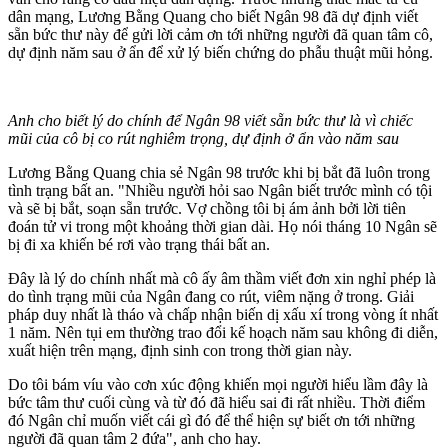
dân mạng, Lương Bằng Quang cho biết Ngân 98 đã dự định viết
sẵn bức thư này để gửi lời cảm ơn tới những người đã quan tâm cô,
dự định năm sau ở ẩn để xử lý biến chứng do phẫu thuật mũi hỏng.
Anh cho biết lý do chính để Ngân 98 viết sẵn bức thư là vì chiếc
mũi của cô bị co rút nghiêm trọng, dự định ở ẩn vào năm sau
Lương Bằng Quang chia sẻ Ngân 98 trước khi bị bắt đã luôn trong
tình trạng bất an. "Nhiều người hỏi sao Ngân biết trước mình có tội
và sẽ bị bắt, soạn sẵn trước. Vợ chồng tôi bị ám ảnh bởi lời tiên
đoán tử vi trong một khoảng thời gian dài. Họ nói tháng 10 Ngân sẽ
bị đi xa khiến bé rơi vào trạng thái bất an.
Đây là lý do chính nhất mà cô ấy âm thầm viết đơn xin nghỉ phép là
do tình trạng mũi của Ngân đang co rút, viêm nặng ở trong. Giải
pháp duy nhất là tháo và chấp nhận biến dị xấu xí trong vòng ít nhất
1 năm. Nên tụi em thường trao đổi kế hoạch năm sau không đi diễn,
xuất hiện trên mạng, định sinh con trong thời gian này.
Do tôi bám víu vào cơn xúc động khiến mọi người hiểu lầm đây là
bức tâm thư cuối cùng và từ đó đã hiểu sai đi rất nhiều. Thời điểm
đó Ngân chỉ muốn viết cái gì đó để thể hiện sự biết ơn tới những
người đã quan tâm 2 đứa", anh cho hay.