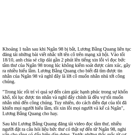
Khoảng 1 tuần sau khi Ngân 98 bị bắt, Lương Bằng Quang liên tục
đăng tải những bài viết nhắc tới tên cô trên mạng xã hội. Vào tối
18/10, anh chia sẻ clip dài gần 2 phút lên tiếng xin lỗi vì đọc bức
tâm thư của Ngân 98 trong lúc không kiểm soát được cảm xúc, gây
ra nhiều hiểu lầm. Lương Bằng Quang cho biết đã tìm được tin
nhắn của Ngân 98 và nghĩ đây là lời cô muốn nhắn nhủ tới công
chúng.
"Trong lúc rối trí vì quá sợ đến cảm giác hạnh phúc trong sự khốn
khổ, tôi lục được tin nhắn và nghĩ đây chính là đều vợ tôi muốn
nhắn nhủ đến công chúng. Tuy nhiên, do cách diễn đạt của tôi đã
khiến mọi người hiểu lầm, tôi xin lỗi mọi người và kể cả Ngân",
Lương Bằng Quang cho hay.
Sau khi Lương Bằng Quang đăng tải video đọc tâm thư, nhiều
người đặt ra câu hỏi liệu bức thư có thật sự đến từ Ngân 98, nghi
vấn cho rằng có dấu hiệu dàn dựng. Trước những thắc mắc từ cư