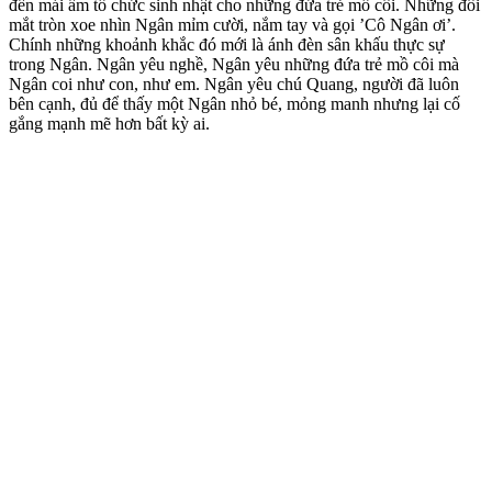
đến mái ấm tổ chức sinh nhật cho những đứa trẻ mồ côi. Những đôi
mắt tròn xoe nhìn Ngân mỉm cười, nắm tay và gọi ’Cô Ngân ơi’.
Chính những khoảnh khắc đó mới là ánh đèn sân khấu thực sự
trong Ngân. Ngân yêu nghề, Ngân yêu những đứa trẻ mồ côi mà
Ngân coi như con, như em. Ngân yêu chú Quang, người đã luôn
bên cạnh, đủ để thấy một Ngân nhỏ bé, mỏng manh nhưng lại cố
gắng mạnh mẽ hơn bất kỳ ai.