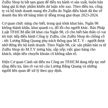
ZuBu Shop bị bắt tạm giam để điều tra hành vi sản xuất, buôn bán
hàng giả là thực phẩm khiến dư luận xôn xao. Theo điều tra, công
ty và hộ kinh doanh mang tên ZuBu do Ngân điều hành đã thu về
doanh thu lên tới hàng trăm tỷ đồng trong giai đoạn 2023-2024.
Cơ quan chức năng cho biết, trong quá trình khai báo, Ngân 98
không thành khẩn, khai quanh co, đổ lỗi cho người khác. Báo Pháp
Luật TP.HCM dẫn lời khai của Ngân 98, cô cho biết bản thân có vai
trò trực tiếp điều hành Công ty ZuBu, còn ZuBu Shop do chồng cô
- tức Lương Bằng Quang phụ trách thông qua M.T. V - người được
nhờ đứng tên hộ kinh doanh. Theo Ngân 98, các sản phẩm bán ra từ
ZuBu Shop do M.T.V trưng bày, sắp xếp; việc giao hàng cho
khách, nhận tiền chuyển khoản cô không nắm rõ.
Hiện Cơ quan Cảnh sát điều tra Công an TP.HCM đang tiếp tục mở
rộng điều tra, làm rõ vai trò của Lương Bằng Quang và những
người liên quan để xử lý theo quy định.