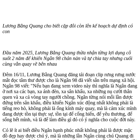
Lương Bằng Quang cho biết cặp đôi còn lên kế hoạch dự định có
con
Đầu năm 2025, Lương Bằng Quang thừa nhận từng lợi dụng cô
suốt 2 năm để khiến Ngân 98 chán nản và tự chia tay nhưng cuối
cùng vẫn quay về bên nhau
Đêm 16/11, Lương Bằng Quang đăng tải đoạn clip rưng rưng nước
mắt đọc tâm thư được cho là Ngân 98 đã viết sẵn trên mạng xã hội.
Ngân 98 viết: "Nếu bạn đang xem video này thì nghĩa là Ngân đang
ở nơi xa các bạn, xa ánh đèn, xa sân khấu, xa những nụ cười thân
quen và xa cả vòng tay người chồng. Ngân từng nói mỗi lần được
đứng trên sân khấu, điều khiến Ngân xúc động nhất không phải là
tiếng reo hò, không phải là ống kính máy quay, mà là cảm xúc mình
đang được tồn tại thực sự, tồn tại để cống hiến, để yêu thương, để
sống hết mình, và là để làm điều gì đó có ý nghĩa cho cuộc đời này.
Có lẽ ít ai biết điều Ngân hạnh phúc nhất không phải là được mặc
đồ đẹp hay được chú ý, mà là những lần Ngân cùng chú Quang đi