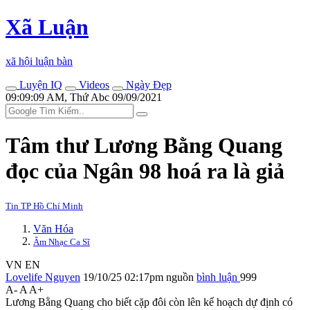
Xã Luận
xã hội luận bàn
Luyện IQ
Videos
Ngày Đẹp
09:09:09 AM, Thứ Abc 09/09/2021
Tâm thư Lương Bằng Quang
đọc của Ngân 98 hoá ra là giả
Tin TP Hồ Chí Minh
Văn Hóa
Âm Nhạc Ca Sĩ
VN
EN
Lovelife Nguyen
19/10/25 02:17pm
nguồn
bình luận
999
A-
A
A+
Lương Bằng Quang cho biết cặp đôi còn lên kế hoạch dự định có