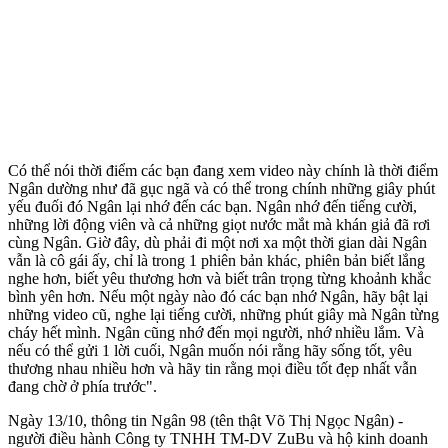
Có thể nói thời điểm các bạn đang xem video này chính là thời điểm
Ngân dường như đã gục ngã và có thể trong chính những giây phút
yếu đuối đó Ngân lại nhớ đến các bạn. Ngân nhớ đến tiếng cười,
những lời động viên và cả những giọt nước mắt mà khán giả đã rơi
cùng Ngân. Giờ đây, dù phải đi một nơi xa một thời gian dài Ngân
vẫn là cô gái ấy, chỉ là trong 1 phiên bản khác, phiên bản biết lắng
nghe hơn, biết yêu thương hơn và biết trân trọng từng khoảnh khắc
bình yên hơn. Nếu một ngày nào đó các bạn nhớ Ngân, hãy bật lại
những video cũ, nghe lại tiếng cười, những phút giây mà Ngân từng
cháy hết mình. Ngân cũng nhớ đến mọi người, nhớ nhiều lắm. Và
nếu có thể gửi 1 lời cuối, Ngân muốn nói rằng hãy sống tốt, yêu
thương nhau nhiều hơn và hãy tin rằng mọi điều tốt đẹp nhất vẫn
đang chờ ở phía trước".
Ngày 13/10, thông tin Ngân 98 (tên thật Võ Thị Ngọc Ngân) -
người điều hành Công ty TNHH TM-DV ZuBu và hộ kinh doanh