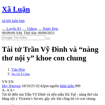
Xã Luận
xã hội luận bàn
Luyện IQ
Videos
Ngày Đẹp
09:09:09 AM, Thứ Abc 09/09/2021
Tài tử Trần Vỹ Đình và “nàng
thơ nội y” khoe con chung
Văn Hóa
Tài Tử Á Châu
VN
EN
Sky Nguyen
18/10/25 02:42pm
nguồn
bình luận
999
A-
A
A+
Tài tử điển trai Trần Vỹ Đình và siêu mẫu Hà Tuệ - nàng thơ của
hãng nội y Victoria’s Secret, gây sốc khi công bố có con chung.