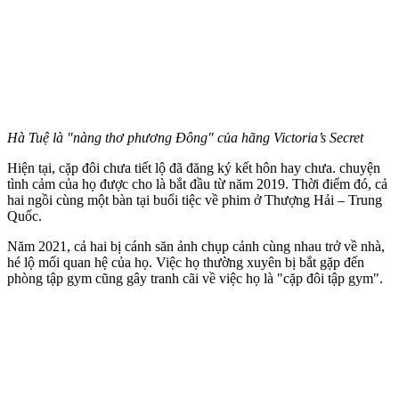
Hà Tuệ là "nàng thơ phương Đông" của hãng Victoria’s Secret
Hiện tại, cặp đôi chưa tiết lộ đã đăng ký kết hôn hay chưa. chu‌yện
tìn‌h cảm của họ được cho là bắt đầu từ năm 2019. Thời điểm đó, cả
hai ngồi cùng một bàn tại buổi tiệc về phim ở Thượng Hải – Trung
Quốc.
Năm 2021, cả hai bị cánh săn ảnh chụp cảnh cùng nhau trở về nhà,
hé lộ mối quan hệ của họ. Việc họ thường xuyên bị bắt gặp đến
phòng tập gym cũng gây tranh cãi về việc họ là "cặp đôi tập gym".