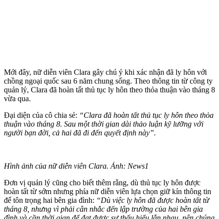
Mới đây, nữ diễn viên Clara gây chú ý khi xác nhận đã ly hôn với
chồng ngoại quốc sau 6 năm chung sống. Theo thông tin từ công ty
quản lý, Clara đã hoàn tất thủ tục ly hôn theo thỏa thuận vào tháng 8
vừa qua.
Đại diện của cô chia sẻ:
“Clara đã hoàn tất thủ tục ly hôn theo thỏa
thuận vào tháng 8. Sau một thời gian dài thảo luận kỹ lưỡng với
người bạn đời, cả hai đã đi đến quyết định này”.
Hình ảnh của nữ diễn viên Clara. Ảnh: News1
Đơn vị quản lý cũng cho biết thêm rằng, dù thủ tục ly hôn được
hoàn tất từ sớm nhưng phía nữ diễn viên lựa chọn giữ kín thông tin
để tôn trọng hai bên gia đình:
“Dù việc ly hôn đã được hoàn tất từ
tháng 8, nhưng vì phải cân nhắc đến lập trường của hai bên gia
đình và cần thời gian để đạt được sự thấu hiểu lẫn nhau, nên chúng