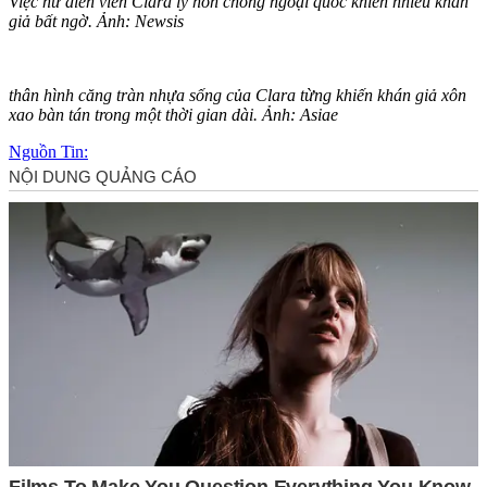
Việc nữ diễn viên Clara ly hôn chồng ngoại quốc khiến nhiều khán
giả bất ngờ. Ảnh: Newsis
thâ‌n hìn‌h căng tràn nhựa sống của Clara từng khiến khán giả xôn
xao bàn tán trong một thời gian dài. Ảnh: Asiae
Nguồn Tin: