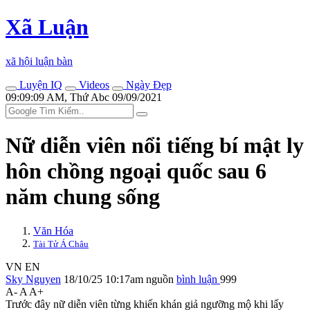
Xã Luận
xã hội luận bàn
Luyện IQ
Videos
Ngày Đẹp
09:09:09 AM, Thứ Abc 09/09/2021
Nữ diễn viên nổi tiếng bí mật ly
hôn chồng ngoại quốc sau 6
năm chung sống
Văn Hóa
Tài Tử Á Châu
VN
EN
Sky Nguyen
18/10/25 10:17am
nguồn
bình luận
999
A-
A
A+
Trước đây nữ diễn viên từng khiến khán giả ngưỡng mộ khi lấy