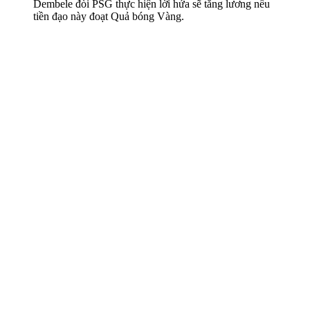
Dembele đòi PSG thực hiện lời hứa sẽ tăng lương nếu
tiền đạo này đoạt Quả bóng Vàng.