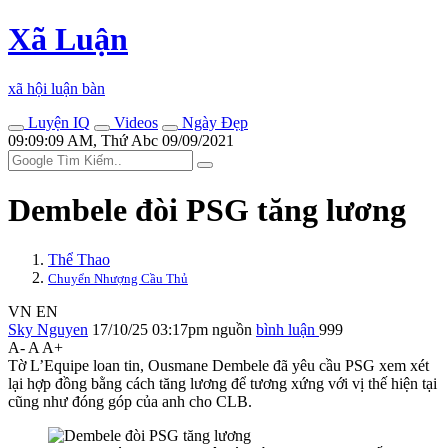
Xã Luận
xã hội luận bàn
Luyện IQ
Videos
Ngày Đẹp
09:09:09 AM, Thứ Abc 09/09/2021
Dembele đòi PSG tăng lương
Thể Thao
Chuyển Nhượng Cầu Thủ
VN
EN
Sky Nguyen
17/10/25 03:17pm
nguồn
bình luận
999
A-
A
A+
Tờ L’Equipe loan tin, Ousmane Dembele đã yêu cầu PSG xem xét
lại hợp đồng bằng cách tăng lương để tương xứng với vị thế hiện tại
cũng như đóng góp của anh cho CLB.