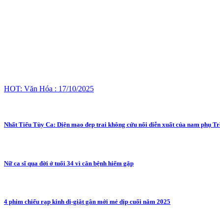
HOT: Văn Hóa : 17/10/2025
Nhất Tiếu Tùy Ca: Diện mạo đẹp trai không cứu nổi diễn xuất của nam phụ T
Nữ ca sĩ qua đời ở tuổi 34 vì căn bệnh hiếm gặp
4 phim chiếu rạp kinh dị-giật gân mới mẻ dịp cuối năm 2025