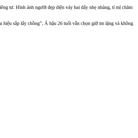
iêng tư. Hình ảnh người đẹp diện váy hai dây nhẹ nhàng, tỉ mỉ chăm
ấu hiệu sắp lấy chồng”, Á hậu 26 tuổi vẫn chọn giữ im lặng và không