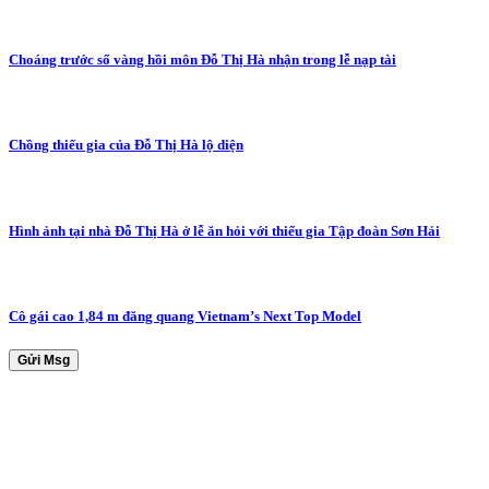
Choáng trước số vàng hồi môn Đỗ Thị Hà nhận trong lễ nạp tài
Chồng thiếu gia của Đỗ Thị Hà lộ diện
Hình ảnh tại nhà Đỗ Thị Hà ở lễ ăn hỏi với thiếu gia Tập đoàn Sơn Hải
Cô gái cao 1,84 m đăng quang Vietnam’s Next Top Model
Gửi Msg