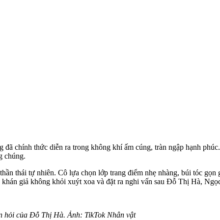
 đã chính thức diễn ra trong không khí ấm cúng, tràn ngập hạnh phúc
g chúng.
hần thái tự nhiên. Cô lựa chọn lớp trang điểm nhẹ nhàng, búi tóc gọn 
khán giả không khỏi xuýt xoa và đặt ra nghi vấn sau Đỗ Thị Hà, Ngọc T
n hỏi của Đỗ Thị Hà. Ảnh: TikTok Nhân vật