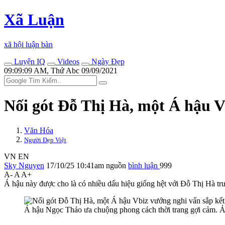
Xã Luận
xã hội luận bàn
Luyện IQ
Videos
Ngày Đẹp
09:09:09 AM, Thứ Abc 09/09/2021
Nối gót Đỗ Thị Hà, một Á hậu V
Văn Hóa
Người Đẹp Việt
VN
EN
Sky Nguyen
17/10/25 10:41am
nguồn
bình luận
999
A-
A
A+
Á hậu này được cho là có nhiều dấu hiệu giống hệt với Đỗ Thị Hà tr
Á hậu Ngọc Thảo ưa chuộng phong cách thời trang gợi cảm.