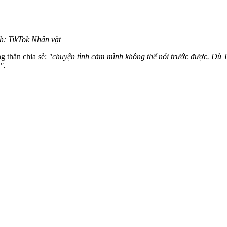
nh: TikTok Nhân vật
ng thắn chia sẻ:
"chu‌yện tìn‌h cảm mình không thể nói trước được. Dù T
".