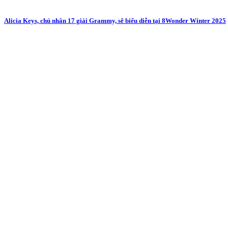
Alicia Keys, chủ nhân 17 giải Grammy, sẽ biểu diễn tại 8Wonder Winter 2025