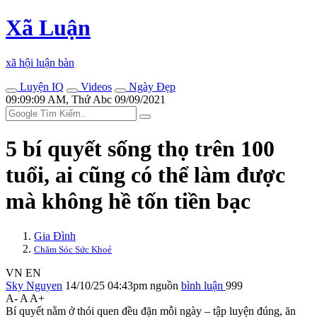
Xã Luận
xã hội luận bàn
Luyện IQ
Videos
Ngày Đẹp
09:09:09 AM, Thứ Abc 09/09/2021
5 bí quyết sống thọ trên 100
tuổi, ai cũng có thể làm được
mà không hề tốn tiền bạc
Gia Đình
Chăm Sóc Sức Khoẻ
VN
EN
Sky Nguyen
14/10/25 04:43pm
nguồn
bình luận
999
A-
A
A+
Bí quyết nằm ở thói quen đều đặn mỗi ngày – tập luyện đúng, ăn