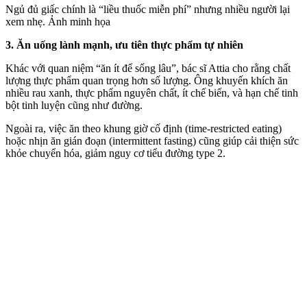
Ngủ đủ giấc chính là “liều thuốc miễn phí” nhưng nhiều người lại
xem nhẹ. Ảnh minh họa
3. Ăn uống lành mạnh, ưu tiên thực phẩm tự nhiên
Khác với quan niệm “ăn ít để sống lâu”, bác sĩ Attia cho rằng chất
lượng thực phẩm quan trọng hơn số lượng. Ông khuyến khích ăn
nhiều rau xanh, thực phẩm nguyên chất, ít chế biến, và hạn chế tinh
bột tinh luyện cũng như đường.
Ngoài ra, việc ăn theo khung giờ cố định (time-restricted eating)
hoặc nhịn ăn gián đoạn (intermittent fasting) cũng giúp cải thiện sức
khỏe chuyển hóa, giảm nguy cơ tiểu đường type 2.