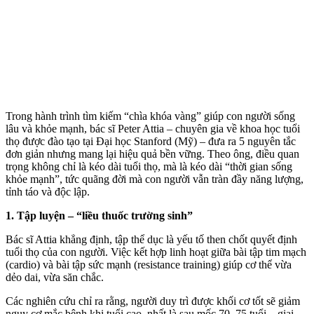
Trong hành trình tìm kiếm “chìa khóa vàng” giúp con người sống
lâu và khỏe mạnh, bác sĩ Peter Attia – chuyên gia về khoa học tuổi
thọ được đào tạo tại Đại học Stanford (Mỹ) – đưa ra 5 nguyên tắc
đơn giản nhưng mang lại hiệu quả bền vững. Theo ông, điều quan
trọng không chỉ là kéo dài tuổi thọ, mà là kéo dài “thời gian sống
khỏe mạnh”, tức quãng đời mà con người vẫn tràn đầy năng lượng,
tỉnh táo và độc lập.
1. Tập luyện – “liều thuốc trường sinh”
Bác sĩ Attia khẳng định, tập thể dục là yếu tố then chốt quyết định
tuổi thọ của con người. Việc kết hợp linh hoạt giữa bài tập tim mạch
(cardio) và bài tập sức mạnh (resistance training) giúp c‌ơ th‌ể vừa
dẻo dai, vừa săn chắc.
Các nghiên cứu chỉ ra rằng, người duy trì được khối cơ tốt sẽ giảm
nguy cơ mắc bệnh khi tuổi cao, nhất là sau mốc 70–75 tuổi – giai