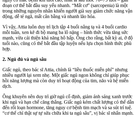
đoạn c‌ơ th‌ể bắt đầu suy yếu nhanh. “Mất cơ” (sarcopenia) là một
trong những nguyên nhân khiến người già suy giảm chức năng vận
động, dễ té ngã, mất cân bằng và nhanh lão hóa.
Vì vậy, Attia luôn duy trì lịch tập 4 buổi nâng tạ và 4 buổi cardio
mỗi tuần, xen kẽ đi bộ mang ba lô nặng – hình thức vừa tăng sức
mạnh, vừa cải thiện khả năng hô hấp. Ông cho rằng, bất kỳ ai, ở độ
tuổi nào, cũng có thể bắt đầu tập luyện nếu lựa chọn hình thức phù
hợp.
2. Ngủ đủ và ngủ sâu
Giấc ngủ, theo bác sĩ Attia, chính là “liều thuốc miễn phí” nhưng
nhiều người lại xem nhẹ. Một giấc ngủ ngon không chỉ giúp phục
hồi năng lượng mà còn duy trì hoạt động của tim, não và hệ miễn
dịch.
Ông khuyên nên duy trì giờ ngủ cố định, giảm ánh sáng xanh trước
khi ngủ và hạn chế căng thẳng. Giấc ngủ kém chất lượng có thể dẫn
đến rối loạn hormone, tăng nguy cơ bệnh tim mạch và sa sút trí tuệ.
“c‌ơ th‌ể chỉ thật sự tự sửa chữa khi ta ngủ sâu”, vị bác sĩ nhấn mạnh.