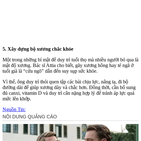
5. Xây dựng bộ xương chắc khỏe
Một trong những bí mật để duy trì tuổi thọ mà nhiều người bỏ qua là
mật độ xương. Bác sĩ Attia cho biết, gãy xương hông hay té ngã ở
tuổi già là “cửa ngõ” dẫn đến suy sụp sức khỏe.
Vì thế, ông duy trì thói quen tập các bài chịu lực, nâng tạ, đi bộ
đường dài để giúp xương dày và chắc hơn. Đồng thời, cần bổ sung
đủ canxi, vitamin D và duy trì cân nặng hợp lý để tránh áp lực quá
mức lên khớp.
Nguồn Tin: