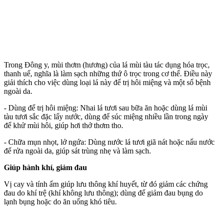
Trong Đông y, mùi thơm (hương) của lá mùi tàu tác dụng hóa trọc,
thanh uế, nghĩa là làm sạch những thứ ô trọc trong c‌ơ th‌ể. Điều này
giải thích cho việc dùng loại lá này để trị hôi miệng và một số bệnh
ngoài da.
- Dùng để trị hôi miệng: Nhai lá tươi sau bữa ăn hoặc dùng lá mùi
tàu tươi sắc đặc lấy nước, dùng để súc miệng nhiều lần trong ngày
để khử mùi hôi, giúp hơi thở thơm tho.
- Chữa mụn nhọt, lở ngứa: Dùng nước lá tươi giã nát hoặc nấu nước
để rửa ngoài da, giúp sát trùng nhẹ và làm sạch.
Giúp hành khí, giảm đau
Vị cay và tính ấm giúp lưu thông khí huyết, từ đó giảm các chứng
đau do khí trệ (khí không lưu thông); dùng để giảm đau bụng do
lạnh bụng hoặc do ăn uống khó tiêu.