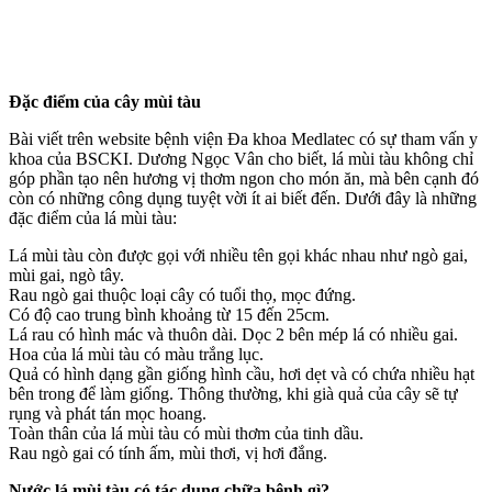
Đặc điểm của cây mùi tàu
Bài viết trên website bệnh viện Đa khoa Medlatec có sự tham vấn y
khoa của BSCKI. Dương Ngọc Vân cho biết, lá mùi tàu không chỉ
góp phần tạo nên hương vị thơm ngon cho món ăn, mà bên cạnh đó
còn có những công dụng tuyệt vời ít ai biết đến. Dưới đây là những
đặc điểm của lá mùi tàu:
Lá mùi tàu còn được gọi với nhiều tên gọi khác nhau như ngò gai,
mùi gai, ngò tây.
Rau ngò gai thuộc loại cây có tuổi thọ, mọc đứng.
Có độ cao trung bình khoảng từ 15 đến 25cm.
Lá rau có hình mác và thuôn dài. Dọc 2 bên mép lá có nhiều gai.
Hoa của lá mùi tàu có màu trắng lục.
Quả có hình dạng gần giống hình cầu, hơi dẹt và có chứa nhiều hạt
bên trong để làm giống. Thông thường, khi già quả của cây sẽ tự
rụng và phát tán mọc hoang.
Toàn thân của lá mùi tàu có mùi thơm của tinh dầu.
Rau ngò gai có tính ấm, mùi thơi, vị hơi đắng.
Nước lá mùi tàu có tác dụng chữa bệnh gì?