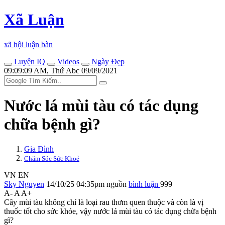
Xã Luận
xã hội luận bàn
Luyện IQ
Videos
Ngày Đẹp
09:09:09 AM, Thứ Abc 09/09/2021
Nước lá mùi tàu có tác dụng
chữa bệnh gì?
Gia Đình
Chăm Sóc Sức Khoẻ
VN
EN
Sky Nguyen
14/10/25 04:35pm
nguồn
bình luận
999
A-
A
A+
Cây mùi tàu không chỉ là loại rau thơm quen thuộc và còn là vị
thuốc tốt cho sức khỏe, vậy nước lá mùi tàu có tác dụng chữa bệnh
gì?