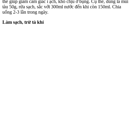
thể giúp giảm cảm giác ì ạch, khó chịu ở bụng. Cụ thể, dùng lá mùi
tàu 50g, rửa sạch, sắc với 300ml nước đến khi còn 150ml. Chia
uống 2-3 lần trong ngày.
Làm sạch, trừ tà khí