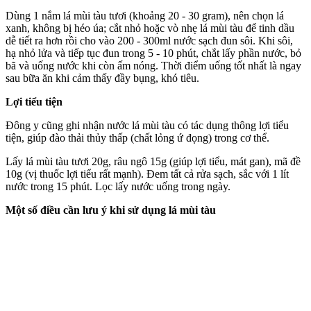
Dùng 1 nắm lá mùi tàu tươi (khoảng 20 - 30 gram), nên chọn lá
xanh, không bị héo úa; cắt nhỏ hoặc vò nhẹ lá mùi tàu để tinh dầu
dễ tiết ra hơn rồi cho vào 200 - 300ml nước sạch đun sôi. Khi sôi,
hạ nhỏ lửa và tiếp tục đun trong 5 - 10 phút, chắt lấy phần nước, bỏ
bã và uống nước khi còn ấm nóng. Thời điểm uống tốt nhất là ngay
sau bữa ăn khi cảm thấy đầy bụng, khó tiêu.
Lợi tiểu tiện
Đông y cũng ghi nhận nước lá mùi tàu có tác dụng thông lợi tiểu
tiện, giúp đào thải thủy thấp (chất lỏng ứ đọng) trong c‌ơ th‌ể.
Lấy lá mùi tàu tươi 20g, râu ngô 15g (giúp lợi tiểu, mát gan), mã đề
10g (vị thuốc lợi tiểu rất mạnh). Đem tất cả rửa sạch, sắc với 1 lít
nước trong 15 phút. Lọc lấy nước uống trong ngày.
Một số điều cần lưu ý khi sử dụng lá mùi tàu