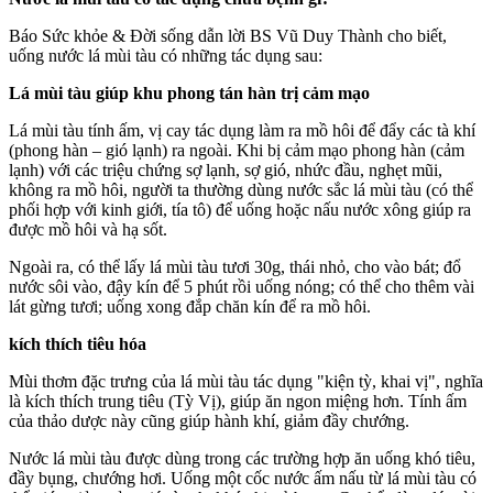
Báo Sức khỏe & Đời sống dẫn lời BS Vũ Duy Thành cho biết,
uống nước lá mùi tàu có những tác dụng sau:
Lá mùi tàu giúp khu phong tán hàn trị cảm mạo
Lá mùi tàu tính ấm, vị cay tác dụng làm ra mồ hôi để đẩy các tà khí
(phong hàn – gió lạnh) ra ngoài. Khi bị cảm mạo phong hàn (cảm
lạnh) với các triệu chứng sợ lạnh, sợ gió, nhức đầu, nghẹt mũi,
không ra mồ hôi, người ta thường dùng nước sắc lá mùi tàu (có thể
phối hợp với kinh giới, tía tô) để uống hoặc nấu nước xông giúp ra
được mồ hôi và hạ sốt.
Ngoài ra, có thể lấy lá mùi tàu tươi 30g, thái nhỏ, cho vào bát; đổ
nước sôi vào, đậy kín để 5 phút rồi uống nóng; có thể cho thêm vài
lát gừng tươi; uống xong đắp chăn kín để ra mồ hôi.
kíc‌h thí‌ch tiêu hóa
Mùi thơm đặc trưng của lá mùi tàu tác dụng "kiện tỳ, khai vị", nghĩa
là kíc‌h thí‌ch trung tiêu (Tỳ Vị), giúp ăn ngon miệng hơn. Tính ấm
của thảo dược này cũng giúp hành khí, giảm đầy chướng.
Nước lá mùi tàu được dùng trong các trường hợp ăn uống khó tiêu,
đầy bụng, chướng hơi. Uống một cốc nước ấm nấu từ lá mùi tàu có