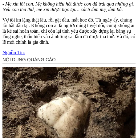
- Mẹ xin lỗi con. Mẹ không hiểu hết được con đã trải qua những gì.
Nếu con tha thứ, mẹ xin được học lại… cách làm mẹ, làm bà.
Vợ tôi im lặng thật lâu, rồi gật đầu, mắt hoe đỏ. Từ ngày ấy, chúng
tôi bắt đầu lại. Không còn ai là người đúng tuyệt đối, cũng không ai
là kẻ sai hoàn toàn, chỉ còn lại tình yêu được xây dựng lại bằng sự
lắng nghe, thấu hiểu và cả những sai lầm đã được tha thứ. Và đó, có
lẽ mới chính là gia đình.
Nguồn Tin: