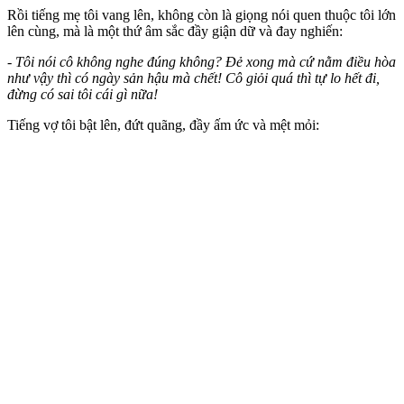
Rồi tiếng mẹ tôi vang lên, không còn là giọng nói quen thuộc tôi lớn
lên cùng, mà là một thứ âm sắc đầy giận dữ và đay nghiến:
- Tôi nói cô không nghe đúng không? Đẻ xong mà cứ nằm điều hòa
như vậy thì có ngày sản hậu mà chết! Cô giỏi quá thì tự lo hết đi,
đừng có sai tôi cái gì nữa!
Tiếng vợ tôi bật lên, đứt quãng, đầy ấm ức và mệt mỏi: