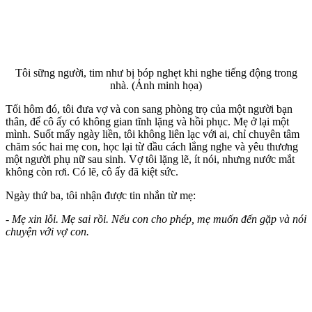
Tôi sững người, tim như bị bóp nghẹt khi nghe tiếng động trong
nhà. (Ảnh minh họa)
Tối hôm đó, tôi đưa vợ và con sang phòng trọ của một người bạn
thân, để cô ấy có không gian tĩnh lặng và hồi phục. Mẹ ở lại một
mình. Suốt mấy ngày liền, tôi không liên lạc với ai, chỉ chuyên tâm
chăm sóc hai mẹ con, học lại từ đầu cách lắng nghe và yêu thương
một người phụ nữ sau sinh. Vợ tôi lặng lẽ, ít nói, nhưng nước mắt
không còn rơi. Có lẽ, cô ấy đã kiệt sức.
Ngày thứ ba, tôi nhận được tin nhắn từ mẹ:
- Mẹ xin lỗi. Mẹ sai rồi. Nếu con cho phép, mẹ muốn đến gặp và nói
chuyện với vợ con.