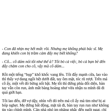
- Con đã nhịn mẹ hết mức rồi. Nhưng mẹ không phải bác sĩ. Mẹ
đang khiến con bị trầm cảm đấy mẹ biết không?
- Cô... cô dám nói tôi như thế à? Tôi bỏ cả việc, bỏ cả bạn bè đến
đây chăm con cho cô, vậy mà cô dám...
Rồi một tiếng “bụp” khô khốc vang lên. Tôi đẩy mạnh cửa, lao vào
thì thấy vợ đang ngồi bệt dưới đất, tay ôm mặt, tóc rũ rượi. Trên má
cô ấy, một vết đỏ bừng nổi bật. Mẹ tôi thì đứng phía đối diện, bàn
tay vẫn còn run, ánh mắt bàng hoàng như vừa nhận ra mình đã đi
quá giới hạn.
Tôi lao đến, đỡ vợ dậy, nhìn vết đỏ trên má cô ấy mà tim như bị ai
bóp nghẹt. Mẹ đứng bất động, mặt tái đi, bàn tay run run như không
tin vào chính mình. Căn nhà nhỏ im phăng phắc đến ngột ngạt, chỉ