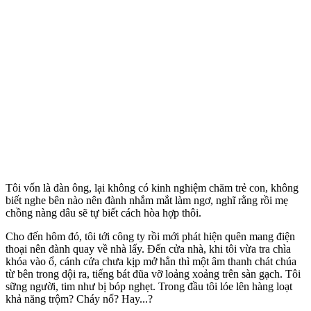
Tôi vốn là đàn ông, lại không có kinh nghiệm chăm trẻ con, không
biết nghe bên nào nên đành nhắm mắt làm ngơ, nghĩ rằng rồi mẹ
chồng nàng dâu sẽ tự biết cách hòa hợp thôi.
Cho đến hôm đó, tôi tới công ty rồi mới phát hiện quên mang điện
thoại nên đành quay về nhà lấy. Đến cửa nhà, khi tôi vừa tra chìa
khóa vào ổ, cánh cửa chưa kịp mở hẳn thì một âm thanh chát chúa
từ bên trong dội ra, tiếng bát đũa vỡ loảng xoảng trên sàn gạch. Tôi
sững người, tim như bị bóp nghẹt. Trong đầu tôi lóe lên hàng loạt
khả năng trộm? Cháy nổ? Hay...?