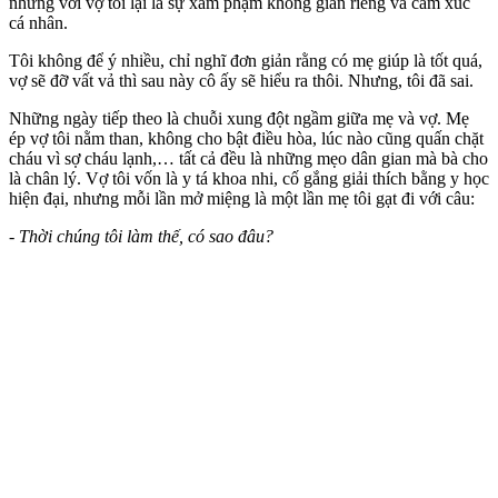
nhưng với vợ tôi lại là sự xâm phạm không gian riêng và cảm xúc
cá nhân.
Tôi không để ý nhiều, chỉ nghĩ đơn giản rằng có mẹ giúp là tốt quá,
vợ sẽ đỡ vất vả thì sau này cô ấy sẽ hiểu ra thôi. Nhưng, tôi đã sai.
Những ngày tiếp theo là chuỗi xung đột ngầm giữa mẹ và vợ. Mẹ
ép vợ tôi nằm than, không cho bật điều hòa, lúc nào cũng quấn chặt
cháu vì sợ cháu lạnh,… tất cả đều là những mẹo dân gian mà bà cho
là chân lý. Vợ tôi vốn là y tá khoa nhi, cố gắng giải thích bằng y học
hiện đại, nhưng mỗi lần mở miệng là một lần mẹ tôi gạt đi với câu:
- Thời chúng tôi làm thế, có sao đâu?