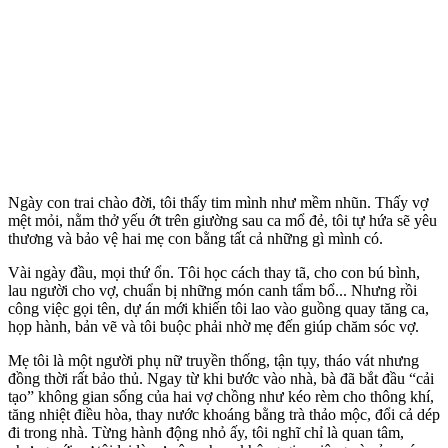
Ngày con trai chào đời, tôi thấy tim mình như mềm nhũn. Thấy vợ
mệt mỏi, nằm thở yếu ớt trên giường sau ca mổ đẻ, tôi tự hứa sẽ yêu
thương và bảo vệ hai mẹ con bằng tất cả những gì mình có.
Vài ngày đầu, mọi thứ ổn. Tôi học cách thay tã, cho con bú bình,
lau người cho vợ, chuẩn bị những món canh tẩm bổ... Nhưng rồi
công việc gọi tên, dự án mới khiến tôi lao vào guồng quay tăng ca,
họp hành, bản vẽ và tôi buộc phải nhờ mẹ đến giúp chăm sóc vợ.
Mẹ tôi là một người phụ nữ truyền thống, tận tụy, tháo vát nhưng
đồng thời rất bảo thủ. Ngay từ khi bước vào nhà, bà đã bắt đầu “cải
tạo” không gian sống của hai vợ chồng như kéo rèm cho thông khí,
tăng nhiệt điều hòa, thay nước khoáng bằng trà thảo mộc, đổi cả dép
đi trong nhà. Từng hành động nhỏ ấy, tôi nghĩ chỉ là quan tâm,