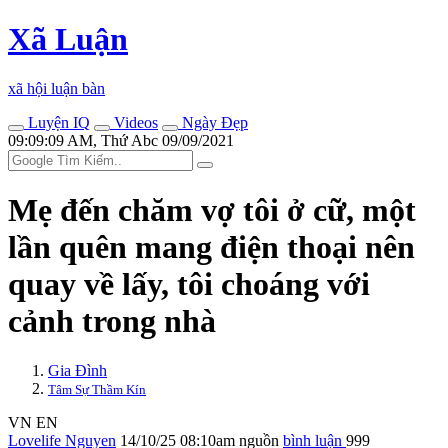
Xã Luận
xã hội luận bàn
Luyện IQ
Videos
Ngày Đẹp
09:09:09 AM, Thứ Abc 09/09/2021
Mẹ đến chăm vợ tôi ở cữ, một
lần quên mang điện thoại nên
quay về lấy, tôi choáng với
cảnh trong nhà
Gia Đình
Tâm Sự Thầm Kín
VN
EN
Lovelife Nguyen
14/10/25 08:10am
nguồn
bình luận
999