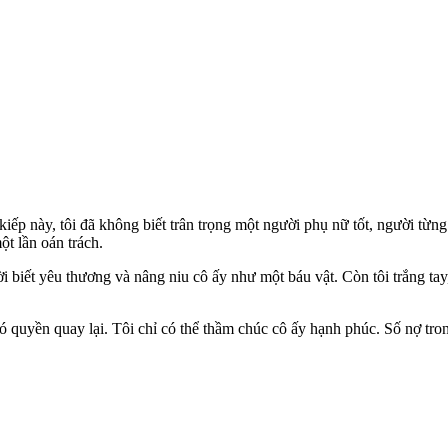
g kiếp này, tôi đã không biết trân trọng một người phụ nữ tốt, người t
t lần oán trách.
iết yêu thương và nâng niu cô ấy như một báu vật. Còn tôi trắng tay, c
ó quyền quay lại. Tôi chỉ có thể thầm chúc cô ấy hạnh phúc. Số nợ tro