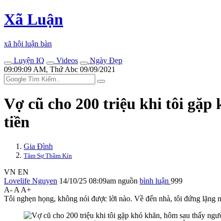
Xã Luận
xã hội luận bàn
Luyện IQ
Videos
Ngày Đẹp
09:09:09 AM, Thứ Abc 09/09/2021
Vợ cũ cho 200 triệu khi tôi gặp 
tiền
Gia Đình
Tâm Sự Thầm Kín
VN
EN
Lovelife Nguyen
14/10/25 08:09am
nguồn
bình luận
999
A-
A
A+
Tôi nghẹn họng, không nói được lời nào. Về đến nhà, tôi đứng lặng n