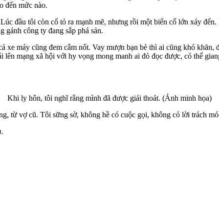
lẽo đến mức nào.
t. Lúc đầu tôi còn cố tỏ ra mạnh mẽ, nhưng rồi một biến cố lớn xảy đến.
ng gánh công ty đang sắp phá sản.
, cả xe máy cũng đem cắm nốt. Vay mượn bạn bè thì ai cũng khó khăn, đ
ái lên mạng xã hội với hy vọng mong manh ai đó đọc được, có thể giang
Khi ly hôn, tôi nghĩ rằng mình đã được giải thoát. (Ảnh minh họa)
ng, từ vợ cũ. Tôi sững sờ, không hề có cuộc gọi, không có lời trách mó
m.