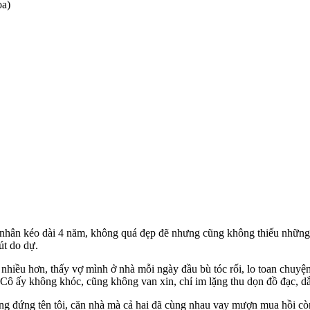
ọa)
nhân kéo dài 4 năm, không quá đẹp đẽ nhưng cũng không thiếu những k
út do dự.
i nhiều hơn, thấy vợ mình ở nhà mỗi ngày đầu bù tóc rối, lo toan chuyệ
 Cô ấy không khóc, cũng không van xin, chỉ im lặng thu dọn đồ đạc, d
ang đứng tên tôi, căn nhà mà cả hai đã cùng nhau vay mượn mua hồi cò