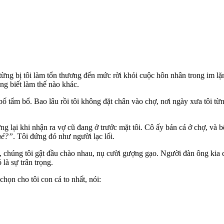
ừng bị tôi làm tổn thương đến mức rời khỏi cuộc hôn nhân trong im lặng
g biết làm thế nào khác.
ố tẩm bổ. Bao lâu rồi tôi không đặt chân vào chợ, nơi ngày xưa tôi từn
ng lại khi nhận ra vợ cũ đang ở trước mặt tôi. Cô ấy bán cá ở chợ, và 
hé?”
. Tôi đứng đó như người lạc lối.
, chúng tôi gật đầu chào nhau, nụ cười gượng gạo. Người đàn ông kia c
 là sự trân trọng.
họn cho tôi con cá to nhất, nói: