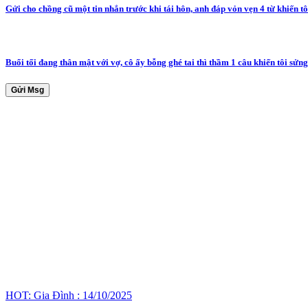
Gửi cho chồng cũ một tin nhắn trước khi tái hôn, anh đáp vỏn vẹn 4 từ khiến t
Buổi tối đang thân mật với vợ, cô ấy bỗng ghé tai thì thầm 1 câu khiến tôi sửng
Gửi Msg
HOT: Gia Đình : 14/10/2025