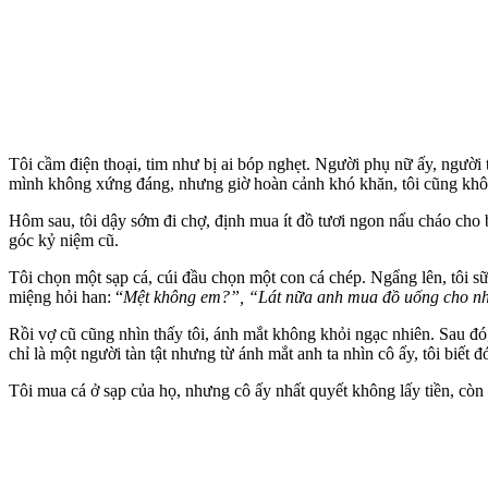
Tôi cầm điện thoại, tim như bị ai bóp nghẹt. Người phụ nữ ấy, người t
mình không xứng đáng, nhưng giờ hoàn cảnh khó khăn, tôi cũng khôn
Hôm sau, tôi dậy sớm đi chợ, định mua ít đồ tươi ngon nấu cháo cho b
góc kỷ niệm cũ.
Tôi chọn một sạp cá, cúi đầu chọn một con cá chép. Ngẩng lên, tôi sữ
miệng hỏi han: “
Mệt không em?”, “Lát nữa anh mua đồ uống cho n
Rồi vợ cũ cũng nhìn thấy tôi, ánh mắt không khỏi ngạc nhiên. Sau đó
chỉ là một người tàn tật nhưng từ ánh mắt anh ta nhìn cô ấy, tôi biết đó
Tôi mua cá ở sạp của họ, nhưng cô ấy nhất quyết không lấy tiền, còn c