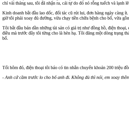
chỉ vài tháng sau, tôi đã nhận ra, cái tự do đó nó rỗng tuếch và lạnh 
Kinh doanh bắt đầu lao dốc, đối tác cũ rút lui, đơn hàng ngày càng í
giờ tôi phải xoay đủ đường, vừa chạy tiền chữa bệnh cho bố, vừa gồ
Tôi bắt đầu bán dần những tài sản có giá trị như đồng hồ, điện thoại
điều mà trước đây tôi từng cho là hèn hạ. Tôi đăng một dòng trạng th
bố.
Tối hôm đó, điện thoại tôi báo có tin nhắn chuyển khoản 200 triệu đồ
- Anh cứ cầm trước lo cho bố anh đi. Không đủ thì nói, em xoay thê