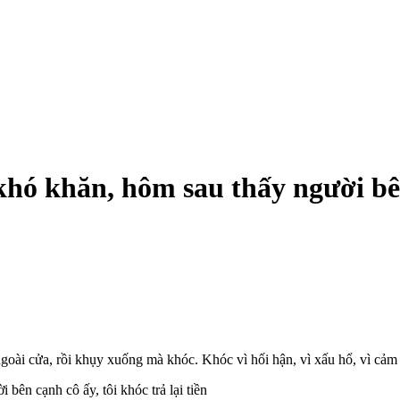
khó khăn, hôm sau thấy người bên
goài cửa, rồi khụy xuống mà khóc. Khóc vì hối hận, vì xấu hổ, vì cảm