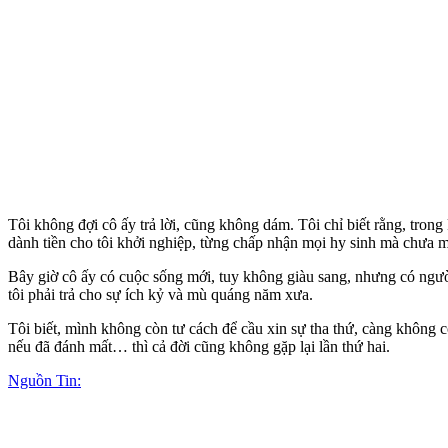
Tôi không đợi cô ấy trả lời, cũng không dám. Tôi chỉ biết rằng, tron
dành tiền cho tôi khởi nghiệp, từng chấp nhận mọi hy sinh mà chưa mộ
Bây giờ cô ấy có cuộc sống mới, tuy không giàu sang, nhưng có người b
tôi phải trả cho sự ích kỷ và mù quáng năm xưa.
Tôi biết, mình không còn tư cách để cầu xin sự tha thứ, càng không c
nếu đã đánh mất… thì cả đời cũng không gặp lại lần thứ hai.
Nguồn Tin: