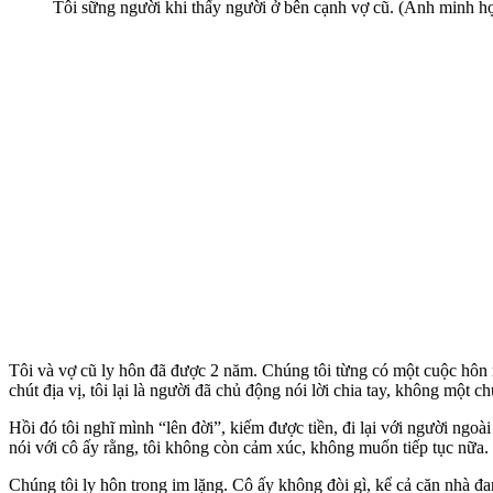
Tôi sững người khi thấy người ở bên cạnh vợ cũ. (Ảnh minh h
Tôi và vợ cũ ly hôn đã được 2 năm. Chúng tôi từng có một cuộc hôn 
chút địa vị, tôi lại là người đã chủ động nói lời chia tay, không một ch
Hồi đó tôi nghĩ mình “lên đời”, kiếm được tiền, đi lại với người ngoà
nói với cô ấy rằng, tôi không còn cảm xúc, không muốn tiếp tục nữa.
Chúng tôi ly hôn trong im lặng. Cô ấy không đòi gì, kể cả căn nhà đ