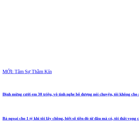
MỚI: Tâm Sự Thầm Kín
Định mừng cưới em 30 triệu, vô tình nghe bố dượng nói chuyện, tôi không ch
Bà ngoại cho 1 tỷ khi tôi lấy chồng, biết số tiền đó từ đâu mà có, tôi thất vọng