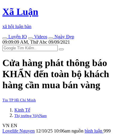
Xã Luận
xã hội luận bàn
Luyện IQ
Videos
Ngày Đẹp
09:09:09 AM, Thứ Abc 09/09/2021
Cửa hàng phát thông báo
KHẨN đến toàn bộ khách
hàng cần mua bán vàng
Tin TP Hồ Chí Minh
Kinh Tế
Thị trường ViệtNam
VN
EN
Lovelife Nguyen
12/10/25 10:06am
nguồn
bình luận
999