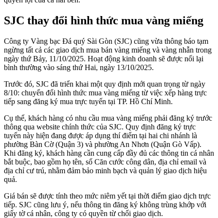
SJC thay đổi hình thức mua vàng miếng
Công ty Vàng bạc Đá quý Sài Gòn (SJC) cũng vừa thông báo tạm
ngừng tất cả các giao dịch mua bán vàng miếng và vàng nhẫn trong
ngày thứ Bảy, 11/10/2025. Hoạt động kinh doanh sẽ được nối lại
bình thường vào sáng thứ Hai, ngày 13/10/2025.
Trước đó, SJC đã triển khai một quy định mới quan trọng từ ngày
8/10: chuyển đổi hình thức mua vàng miếng từ việc xếp hàng trực
tiếp sang đăng ký mua trực tuyến tại TP. Hồ Chí Minh.
Cụ thể, khách hàng có nhu cầu mua vàng miếng phải đăng ký trước
thông qua website chính thức của SJC. Quy định đăng ký trực
tuyến này hiện đang được áp dụng thí điểm tại hai chi nhánh là
phường Bàn Cờ (Quận 3) và phường An Nhơn (Quận Gò Vấp).
Khi đăng ký, khách hàng cần cung cấp đầy đủ các thông tin cá nhân
bắt buộc, bao gồm họ tên, số Căn cước công dân, địa chỉ email và
địa chỉ cư trú, nhằm đảm bảo minh bạch và quản lý giao dịch hiệu
quả.
Giá bán sẽ được tính theo mức niêm yết tại thời điểm giao dịch trực
tiếp. SJC cũng lưu ý, nếu thông tin đăng ký không trùng khớp với
giấy tờ cá nhân, công ty có quyền từ chối giao dịch.