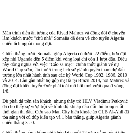
Màn trình diễn ấn tượng của Riyad Mahrez và đồng đội ở chuyến
làm khách trước "chủ nhà" Somalia đã đem về cho tuyển Algeria
chiến tích ngoài mong đợi.
Chiến thắng trước Somalia giúp Algeria có được 22 điểm, hơn đội
xếp nhì Uganda đến 5 điểm khi vòng loại chỉ còn 1 lượt đấu. Điều
này đồng nghĩa với việc "Cáo sa mạc" chính thức giành vé dự
World Cup sớm, lần thứ 5 trong lịch sử giành quyền tham dự đấu
trường lớn nhất hành tinh sau các kỳ World Cup 1982, 1986, 2010
và 2014. Lần gần nhất họ góp mặt là tại Brazil 2014, nơi Mahrez và
đồng đội khiến tuyển Đức phải toát mồ hôi mới vượt qua ở vòng
1/8.
Dù phải đá trên sân khách, nhưng thầy trò HLV Vladimir Petković
đã cho thấy sự vượt trội về trình độ khi áp đảo đối thủ trong suốt
thời gian thi đấu. Cựu sao Man City hiện khoác áo CLB Al-Ahli đã
tỏa sáng với cú đúp kiến tạo và 1 bàn thắng, giúp Algeria giành
chiến thắng 3 - 0.
Chiến thắng này không chỉ khép lại chuỗi 12 năm vắng bóng trên