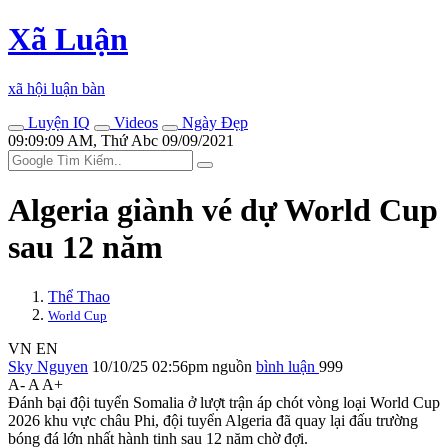
Xã Luận
xã hội luận bàn
Luyện IQ
Videos
Ngày Đẹp
09:09:09 AM, Thứ Abc 09/09/2021
Algeria giành vé dự World Cup
sau 12 năm
Thể Thao
World Cup
VN
EN
Sky Nguyen
10/10/25 02:56pm
nguồn
bình luận
999
A-
A
A+
Đánh bại đội tuyển Somalia ở lượt trận áp chót vòng loại World Cup
2026 khu vực châu Phi, đội tuyển Algeria đã quay lại đấu trường
bóng đá lớn nhất hành tinh sau 12 năm chờ đợi.