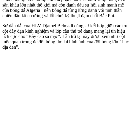
sân khấu lớn nhất thế giới mà còn đánh dấu sự hồi sinh mạnh mẽ
của bóng đá Algeria - nền bóng đá từng lừng danh với tinh thần
chiến đấu kiên cường và lối chơi kỹ thuật đậm chất Bắc Phi.
Sự dẫn dắt của HLV Djamel Belmadi cùng sự kết hợp giữa các trụ
cột dày dạn kinh nghiệm và lớp cầu thủ trẻ đang mang lại tín hiệu
tích cực cho “Bầy cáo sa mạc”. Lần trở lại này được xem như cột
mốc quan trọng để đội bóng tìm lại hình ảnh của đội bóng lớn "Lục
địa đen".