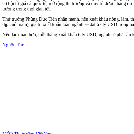
cơ hội từ giá cả quốc tế, mở rộng thị trường và duy trì được thặng dư
trường trong thời gian tới.
Thứ trưởng Phùng Đức Tiến nhấn mạnh, nếu xuất khẩu nông, lâm, thủ
dịp cuối năm), giá trị xuất khẩu toàn ngành sẽ đạt 67 tỷ USD trong 
Nếu lạc quan hơn, mỗi tháng xuất khẩu 6 tỷ USD, ngành sẽ phá sâu 
Nguồn Tin:
MỚI: Thị trường ViệtNam