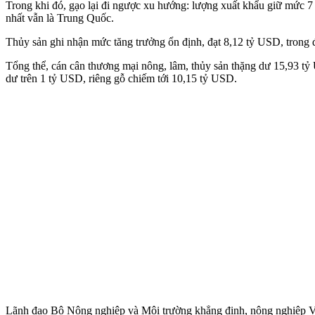
Trong khi đó, gạo lại đi ngược xu hướng: lượng xuất khẩu giữ mức 7 
nhất vẫn là Trung Quốc.
Thủy sản ghi nhận mức tăng trưởng ổn định, đạt 8,12 tỷ USD, trong 
Tổng thể, cán cân thương mại nông, lâm, thủy sản thặng dư 15,93 tỷ 
dư trên 1 tỷ USD, riêng gỗ chiếm tới 10,15 tỷ USD.
Lãnh đạo Bộ Nông nghiệp và Môi trường khẳng định, nông nghiệp Việt 