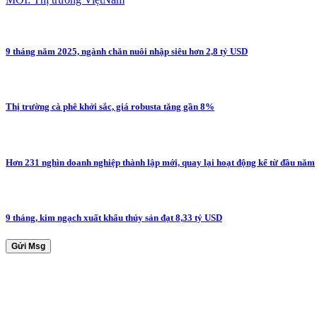
9 tháng năm 2025, ngành chăn nuôi nhập siêu hơn 2,8 tỷ USD
Thị trường cà phê khởi sắc, giá robusta tăng gần 8%
Hơn 231 nghìn doanh nghiệp thành lập mới, quay lại hoạt động kể từ đầu năm
9 tháng, kim ngạch xuất khẩu thủy sản đạt 8,33 tỷ USD
Gửi Msg