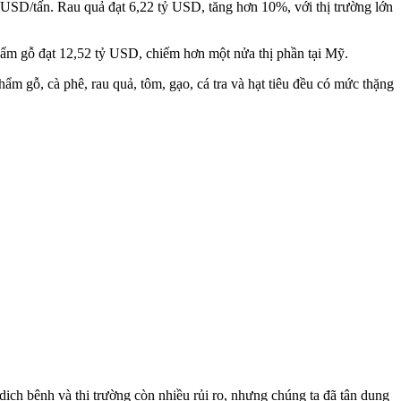
9 USD/tấn. Rau quả đạt 6,22 tỷ USD, tăng hơn 10%, với thị trường lớn
hẩm gỗ đạt 12,52 tỷ USD, chiếm hơn một nửa thị phần tại Mỹ.
m gỗ, cà phê, rau quả, tôm, gạo, cá tra và hạt tiêu đều có mức thặng
ịch bệnh và thị trường còn nhiều rủi ro, nhưng chúng ta đã tận dụng