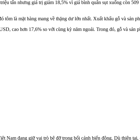
triệu tấn nhưng giá trị giảm 18,5% vì giá bình quân sụt xuống còn 50
đó tôm là mặt hàng mang về thặng dư lớn nhất. Xuất khẩu gỗ và sản p
USD, cao hơn 17,6% so với cùng kỳ năm ngoái. Trong đó, gỗ và sản phẩ
Nam đang giữ vai trò bệ đỡ trong bối cảnh biến động. Dù thiên tai, d