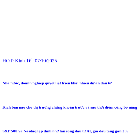
HOT: Kinh Tế : 07/10/2025
Nhà nước, doanh nghiệp quyết liệt triển khai nhiều dự án đầu tư
Kịch bản nào cho thị trường chứng khoán trước và sau thời điểm công bố nân
S&P 500 và Nasdaq lập đỉnh nhờ làn sóng đầu tư AI, giá dầu tăng gần 2%