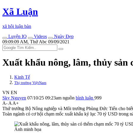
Xã Luận
xã hội luận bàn
Luyện IQ
Videos
Ngày Đẹp
09:09:09 AM, Thứ Abc 09/09/2021
Xuất khẩu nông, lâm, thủy sản
Kinh Tế
Thị trường ViệtNam
VN
EN
Sky Nguyen
07/10/25 09:23am
nguồn
bình luận
999
A-
A
A+
Thứ trưởng Bộ Nông nghiệp và Môi trường Phùng Đức Tiến cho biết, x
Toàn ngành có cơ hội chạm mốc xuất khẩu kỷ lục 70 tỷ USD trong 
Ảnh minh họa