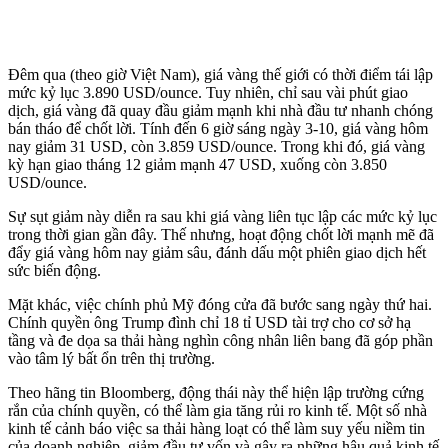
Đêm qua (theo giờ Việt Nam), giá vàng thế giới có thời điểm tái lập
mức kỷ lục 3.890 USD/ounce. Tuy nhiên, chỉ sau vài phút giao
dịch, giá vàng đã quay đầu giảm mạnh khi nhà đầu tư nhanh chóng
bán tháo để chốt lời. Tính đến 6 giờ sáng ngày 3-10, giá vàng hôm
nay giảm 31 USD, còn 3.859 USD/ounce. Trong khi đó, giá vàng
kỳ hạn giao tháng 12 giảm mạnh 47 USD, xuống còn 3.850
USD/ounce.
Sự sụt giảm này diễn ra sau khi giá vàng liên tục lập các mức kỷ lục
trong thời gian gần đây. Thế nhưng, hoạt động chốt lời mạnh mẽ đã
đẩy giá vàng hôm nay giảm sâu, đánh dấu một phiên giao dịch hết
sức biến động.
Mặt khác, việc chính phủ Mỹ đóng cửa đã bước sang ngày thứ hai.
Chính quyền ông Trump đình chỉ 18 tỉ USD tài trợ cho cơ sở hạ
tầng và đe dọa sa thải hàng nghìn công nhân liên bang đã góp phần
vào tâm lý bất ổn trên thị trường.
Theo hãng tin Bloomberg, động thái này thể hiện lập trường cứng
rắn của chính quyền, có thể làm gia tăng rủi ro kinh tế. Một số nhà
kinh tế cảnh báo việc sa thải hàng loạt có thể làm suy yếu niềm tin
của doanh nghiệp, giảm đầu tư vốn và gây ra những hậu quả kinh tế