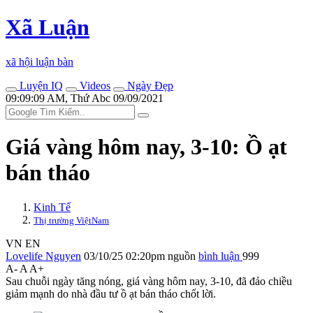
Xã Luận
xã hội luận bàn
Luyện IQ
Videos
Ngày Đẹp
09:09:09 AM, Thứ Abc 09/09/2021
Giá vàng hôm nay, 3-10: Ồ ạt
bán tháo
Kinh Tế
Thị trường ViệtNam
VN
EN
Lovelife Nguyen
03/10/25 02:20pm
nguồn
bình luận
999
A-
A
A+
Sau chuỗi ngày tăng nóng, giá vàng hôm nay, 3-10, đã đảo chiều
giảm mạnh do nhà đầu tư ồ ạt bán tháo chốt lời.