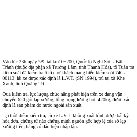
Vào lúc 23h ngày 5/9, tại km10+200, Quốc lộ Nghi Sơn - Bãi
Trành (thu‌ộc đị‌a phận xã Trường Lâm, tỉnh Thanh Hóa), tổ Tuần tra
kiểm soát đã kiểm tra ô tô chở khách mang biển kiểm soát 74G-
00113, lái xe được xác định là L.V.T. (SN 1994), trú tại xã Khe
Xanh, tỉnh Quảng Trị.
Qua kiểm tra, lực lượng chức năng phát hiện trên xe đang vận
chuyển 620 gói lạp xưởng, tổng trọng lượng hơn 420kg, được xác
định là sản phẩm do nước ngoài sản xuất.
Tại thời điểm kiểm tra, lái xe L.V.T. không xuất trình được bất kỳ
hóa đơn, chứng từ nào chứng minh nguồn gốc hợp lệ của số lạp
xưởng trên, hàng có dấu hiệu nhập lậu.