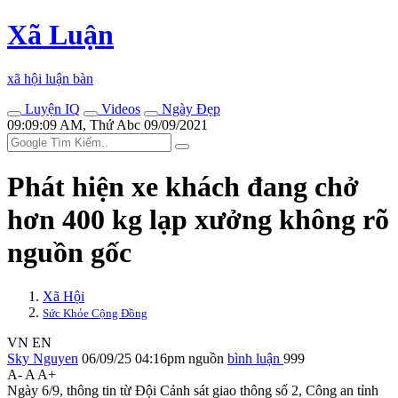
Xã Luận
xã hội luận bàn
Luyện IQ
Videos
Ngày Đẹp
09:09:09 AM, Thứ Abc 09/09/2021
Phát hiện xe khách đang chở
hơn 400 kg lạp xưởng không rõ
nguồn gốc
Xã Hội
Sức Khỏe Cộng Đồng
VN
EN
Sky Nguyen
06/09/25 04:16pm
nguồn
bình luận
999
A-
A
A+
Ngày 6/9, thông tin từ Đội Cảnh sát giao thông số 2, Công an tỉnh