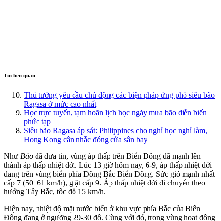
Tin liên quan
Thủ tướng yêu cầu chủ động các biện pháp ứng phó siêu bão
Ragasa ở mức cao nhất
Học trực tuyến, tạm hoãn lịch học ngày mưa bão diễn biến
phức tạp
Siêu bão Ragasa áp sát: Philippines cho nghỉ học nghỉ làm,
Hong Kong cân nhắc đóng cửa sân bay
Như
Báo
đã đưa tin, vùng áp thấp trên Biển Đông đã mạnh lên
thành áp thấp nhiệt đới. Lúc 13 giờ hôm nay, 6-9, áp thấp nhiệt đới
đang trên vùng biển phía Đông Bắc Biển Đông. Sức gió mạnh nhất
cấp 7 (50–61 km/h), giật cấp 9. Áp thấp nhiệt đới di chuyển theo
hướng Tây Bắc, tốc độ 15 km/h.
Hiện nay, nhiệt độ mặt nước biển ở khu vực phía Bắc của Biển
Đông đang ở ngưỡng 29-30 độ. Cùng với đó, trong vùng hoạt động