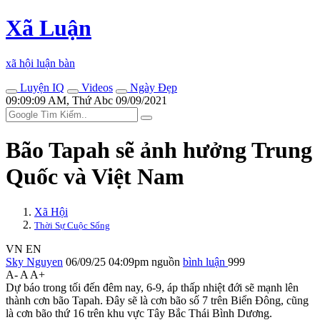
Xã Luận
xã hội luận bàn
Luyện IQ
Videos
Ngày Đẹp
09:09:09 AM, Thứ Abc 09/09/2021
Bão Tapah sẽ ảnh hưởng Trung
Quốc và Việt Nam
Xã Hội
Thời Sự Cuộc Sống
VN
EN
Sky Nguyen
06/09/25 04:09pm
nguồn
bình luận
999
A-
A
A+
Dự báo trong tối đến đêm nay, 6-9, áp thấp nhiệt đới sẽ mạnh lên
thành cơn bão Tapah. Đây sẽ là cơn bão số 7 trên Biển Đông, cũng
là cơn bão thứ 16 trên khu vực Tây Bắc Thái Bình Dương.