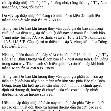
của áp thấp nhiệt đới, độ đứt gió cũng nhỏ, cộng thêm gió Tây Nam
hoạt động tương đối mạnh.
Do vậy, áp thấp nhiệt đới đang có nhiều điều kiện để mạnh lên
thành bão với xác suất lên tới 70-80%.
Trung tâm Dự báo khí tượng thủy văn quốc gia dự báo chỉ trong
chiều tối và đêm nay, áp thấp nhiệt đới này sẽ mạnh lên thành bão.
Vùng nguy hiểm được xác định: vĩ tuyến 16,5–21,5°N; kinh tuyến
113,5–118,5°E. Cấp độ rủi ro thiên tai: cấp 3, vùng biển phía Đông
Bắc Biển Đông.
Nếu mạnh lên thành bão, đây sẽ là cơn bão thứ 16 trên khu vực Tây
Bắc Thái Bình Dương và là cơn bão số 7 hoạt động trên Biển Đông
trong năm nay. Theo danh sách tên quốc tế, cơn bão này khi hình
thành sẽ có tên là
cơn bão Tapah
.
Trung tâm Dự báo khí tượng thủy văn quốc gia phân tích cơn áp
thấp nhiệt đới/bão này hình thành trên khu vực phía Bắc của Biển
Đông, trong khi lưỡi áp cao cận nhiệt đới - hình thế chính quyết
định tới đường đi, hướng di chuyển của các cơn áp thấp nhiệt
đới/bão lại có xu hướng suy yếu.
Hiện cơn áp thấp nhiệt đới/bão này nằm ở phần phía Tây của lưỡi
áp cao cận nhiệt đới, theo xu hướng đường dẫn thì cơn bão sẽ di