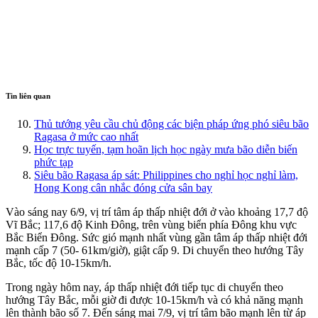
Tin liên quan
Thủ tướng yêu cầu chủ động các biện pháp ứng phó siêu bão
Ragasa ở mức cao nhất
Học trực tuyến, tạm hoãn lịch học ngày mưa bão diễn biến
phức tạp
Siêu bão Ragasa áp sát: Philippines cho nghỉ học nghỉ làm,
Hong Kong cân nhắc đóng cửa sân bay
Vào sáng nay 6/9, vị trí tâm áp thấp nhiệt đới ở vào khoảng 17,7 độ
Vĩ Bắc; 117,6 độ Kinh Đông, trên vùng biển phía Đông khu vực
Bắc Biển Đông. Sức gió mạnh nhất vùng gần tâm áp thấp nhiệt đới
mạnh cấp 7 (50- 61km/giờ), giật cấp 9. Di chuyển theo hướng Tây
Bắc, tốc độ 10-15km/h.
Trong ngày hôm nay, áp thấp nhiệt đới tiếp tục di chuyển theo
hướng Tây Bắc, mỗi giờ đi được 10-15km/h và có khả năng mạnh
lên thành bão số 7. Đến sáng mai 7/9, vị trí tâm bão mạnh lên từ áp