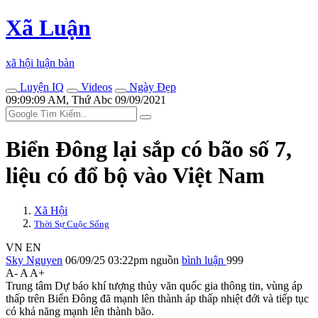
Xã Luận
xã hội luận bàn
Luyện IQ
Videos
Ngày Đẹp
09:09:09 AM, Thứ Abc 09/09/2021
Biển Đông lại sắp có bão số 7,
liệu có đổ bộ vào Việt Nam
Xã Hội
Thời Sự Cuộc Sống
VN
EN
Sky Nguyen
06/09/25 03:22pm
nguồn
bình luận
999
A-
A
A+
Trung tâm Dự báo khí tượng thủy văn quốc gia thông tin, vùng áp
thấp trên Biển Đông đã mạnh lên thành áp thấp nhiệt đới và tiếp tục
có khả năng mạnh lên thành bão.