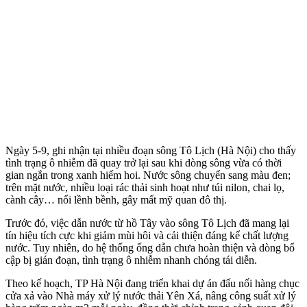
Ngày 5-9, ghi nhận tại nhiều đoạn sông Tô Lịch (Hà Nội) cho thấy
tình trạng ô nhiễm đã quay trở lại sau khi dòng sông vừa có thời
gian ngắn trong xanh hiếm hoi. Nước sông chuyển sang màu đen;
trên mặt nước, nhiều loại rác thải sinh hoạt như túi nilon, chai lọ,
cành cây… nổi lềnh bềnh, gây mất mỹ quan đô thị.
Trước đó, việc dẫn nước từ hồ Tây vào sông Tô Lịch đã mang lại
tín hiệu tích cực khi giảm mùi hôi và cải thiện đáng kể chất lượng
nước. Tuy nhiên, do hệ thống ống dẫn chưa hoàn thiện và dòng bổ
cập bị gián đoạn, tình trạng ô nhiễm nhanh chóng tái diễn.
Theo kế hoạch, TP Hà Nội đang triển khai dự án đấu nối hàng chục
cửa xả vào Nhà máy xử lý nước thải Yên Xá, nâng công suất xử lý