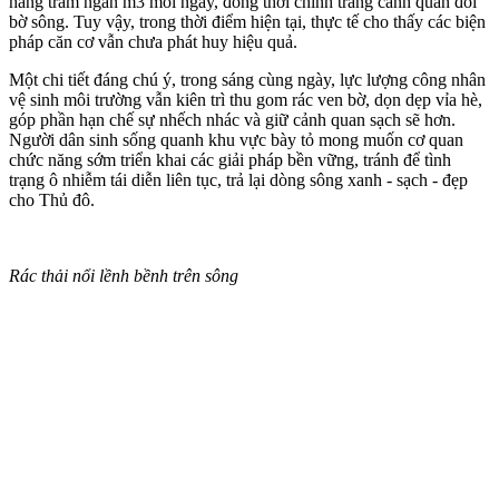
hàng trăm ngàn m3 mỗi ngày, đồng thời chỉnh trang cảnh quan đôi
bờ sông. Tuy vậy, trong thời điểm hiện tại, thực tế cho thấy các biện
pháp căn cơ vẫn chưa phát huy hiệu quả.
Một chi tiết đáng chú ý, trong sáng cùng ngày, lực lượng công nhân
vệ sinh môi trường vẫn kiên trì thu gom rác ven bờ, dọn dẹp vỉa hè,
góp phần hạn chế sự nhếch nhác và giữ cảnh quan sạch sẽ hơn.
Người dân sinh sống quanh khu vực bày tỏ mong muốn cơ quan
chức năng sớm triển khai các giải pháp bền vững, tránh để tình
trạng ô nhiễm tái diễn liên tục, trả lại dòng sông xanh - sạch - đẹp
cho Thủ đô.
Rác thải nổi lềnh bềnh trên sông