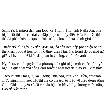
Sáng 29/8, người dân bản Lốc, xã Thông Thụ, tỉnh Nghệ An, phát
hiện một th‌i th‌ể trôi dạt về đập phụ của thủy điện Hủa Na. Do th‌i
th‌ể đã phân hủy, cơ quan chức năng chưa thể xác định giới tính.
Trước đó, từ ngày 25 đến 28/8, người dân liên tiếp phát hiện ba th‌i
th‌ể khác trôi dạt trên lòng hồ thủy điện Hủa Na, trong đó có một nữ
giới và hai th‌i th‌ể khác đã phân hủy nặng, chưa rõ danh tính.
Ngoài ra, chính quyền địa phương còn ghi nhận một chiếc hòm gỗ
nghi là quan tài với dòng chữ nước ngoài trôi dạt vào khu vực này.
Theo Bí thư Đảng ủy xã Thông Thụ, ông Bùi Văn Hiền, cơ quan
chức năng nghi ngờ các th‌i th‌ể có thể trôi từ Lào về theo dòng sông
Chu. Chính quyền xã đã cử cán bộ liên hệ với lực lượng chức năng
Lào để xác minh.