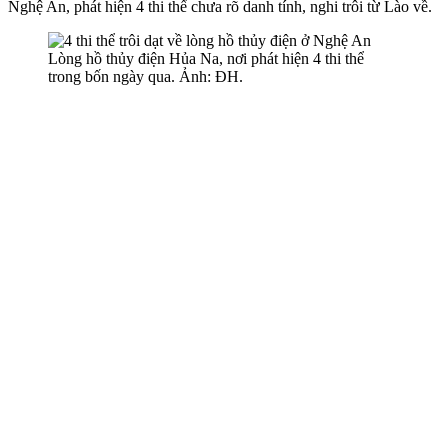
Nghệ An, phát hiện 4 th‌i th‌ể chưa rõ danh tính, nghi trôi từ Lào về.
Lòng hồ thủy điện Hủa Na, nơi phát hiện 4 th‌i th‌ể
trong bốn ngày qua. Ảnh: ĐH.