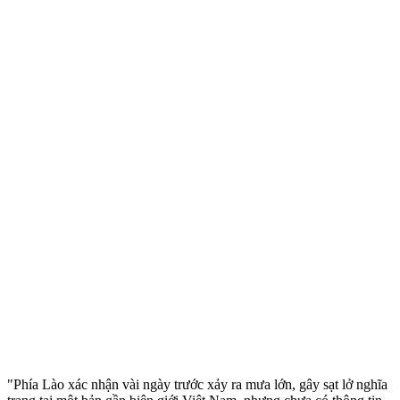
"Phía Lào xác nhận vài ngày trước xảy ra mưa lớn, gây sạt lở nghĩa