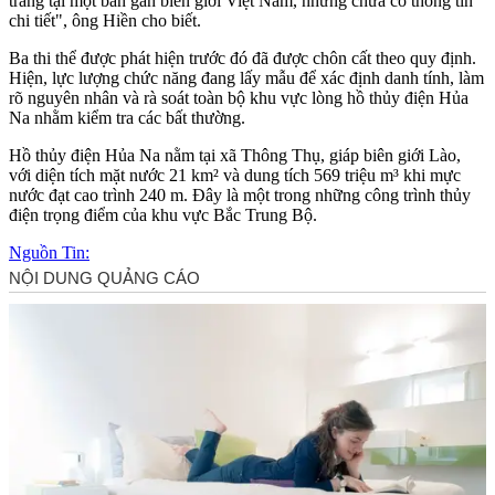
trang tại một bản gần biên giới Việt Nam, nhưng chưa có thông tin
chi tiết", ông Hiền cho biết.
Ba th‌i th‌ể được phát hiện trước đó đã được chôn cất theo quy định.
Hiện, lực lượng chức năng đang lấy mẫu để xác định danh tính, làm
rõ nguyên nhân và rà soát toàn bộ khu vực lòng hồ thủy điện Hủa
Na nhằm kiểm tra các bất thường.
Hồ thủy điện Hủa Na nằm tại xã Thông Thụ, giáp biên giới Lào,
với diện tích mặt nước 21 km² và dung tích 569 triệu m³ khi mực
nước đạt cao trình 240 m. Đây là một trong những công trình thủy
điện trọng điểm của khu vực Bắc Trung Bộ.
Nguồn Tin: