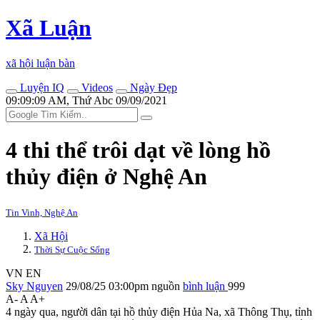
Xã Luận
xã hội luận bàn
Luyện IQ
Videos
Ngày Đẹp
09:09:09 AM, Thứ Abc 09/09/2021
4 th‌i th‌ể trôi dạt về lòng hồ
thủy điện ở Nghệ An
Tin Vinh, Nghệ An
Xã Hội
Thời Sự Cuộc Sống
VN
EN
Sky Nguyen
29/08/25 03:00pm
nguồn
bình luận
999
A-
A
A+
4 ngày qua, người dân tại hồ thủy điện Hủa Na, xã Thông Thụ, tỉnh