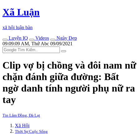
Xã Luận
xã hội luận bàn
Luyện IQ
Videos
Ngày Đẹp
09:09:09 AM, Thứ Abc 09/09/2021
Clip vợ bị chồng và đôi nam nữ
chặn đánh giữa đường: Bất
ngờ danh tính người phụ nữ ra
tay
Tin Lâm Đồng, Đà Lạt
Xã Hội
Thời Sự Cuộc Sống