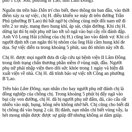
phố 1 Lộc Sơn, phường B’Lao, tỉnh Lâm Đồng).
Nguồn tin trên báo
Dân trí
cho biết, theo thông tin ban đầu, vào thời
điểm xảy ra sự việc, chị H. điều khiển xe máy đi trên đường Trần
Phú (phường B’Lao) thì bất ngờ bị chồng cùng một đôi nam nữ đi
trên 2 xe máy, mang theo hung khí, áp sát, chặn đường. Khi chị H.
dừng lại thì bị một phụ nữ lao tới xô ngã vào bụi cây rồi đánh đập.
Anh Võ Long Hải (chồng của chị H.) cũng lao vào đánh vợ. Khi có
người định tới can ngăn thì bị nhóm của ông Hải cầm hung khí đe
dọa. Sự việc diễn ra trong khoảng 5 phút, sau đó nhóm này rời đi.
Chị H. được mọi người đưa đi cấp cứu tại bệnh viện II Lâm Đồng
trong tình trạng chấn thương phần mềm ở vùng mặt, đầu. Người
phụ nữ phải nhập viện theo dõi sức khỏe trong 1 ngày và hiện đã
xuất viện về nhà. Chị H. đã trình báo sự việc tới Công an phường
B’Lao.
Trên báo
Lâm Đồng
, nạn nhân cho hay người phụ nữ đánh chị là
đồng nghiệp của chồng chị. Trong khoảng 5 phút bị đẩy ngã vào
bụi cây ven đường, chị H. đã bị người phụ nữ đấm, đá, cào cấu rất
nhiều vào mặt, bụng, hông nên không nhớ hết. Chị cũng cho biết đã
bị chồng đá vào bụng 2 cái. Bị đánh, nạn nhân chỉ biết vùng vẫy, la
hét mong nhận được được sự giúp đỡ nhưng không ai dám giúp.