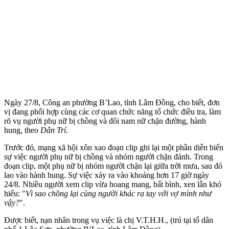
Ngày 27/8, Công an phường B’Lao, tỉnh Lâm Đồng, cho biết, đơn
vị đang phối hợp cùng các cơ quan chức năng tổ chức điều tra, làm
rõ vụ người phụ nữ bị chồng và đôi nam nữ chặn đường, hành
hung, theo
Dân Trí
.
Trước đó, mạng xã hội xôn xao đoạn clip ghi lại một phần diễn biến
sự việc người phụ nữ bị chồng và nhóm người chặn đánh. Trong
đoạn clip, một phụ nữ bị nhóm người chặn lại giữa trời mưa, sau đó
lao vào hành hung. Sự việc xảy ra vào khoảng hơn 17 giờ ngày
24/8. Nhiều người xem clip vừa hoang mang, bất bình, xen lẫn khó
hiểu: "
Vì sao chồng lại cùng người khác ra tay với vợ mình như
vậy?
".
Được biết, nạn nhân trong vụ việc là chị V.T.H.H., (trú tại tổ dân