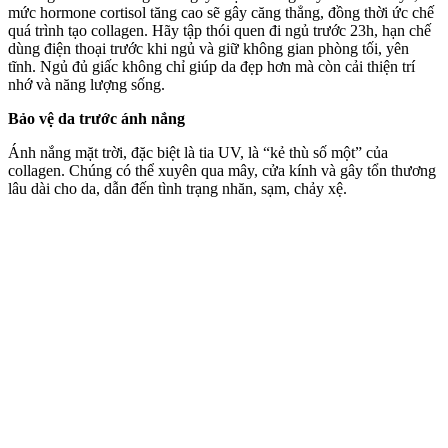
mức hormone cortisol tăng cao sẽ gây căng thẳng, đồng thời ức chế
quá trình tạo collagen. Hãy tập thói quen đi ngủ trước 23h, hạn chế
dùng điện thoại trước khi ngủ và giữ không gian phòng tối, yên
tĩnh. Ngủ đủ giấc không chỉ giúp da đẹp hơn mà còn cải thiện trí
nhớ và năng lượng sống.
Bảo vệ da trước ánh nắng
Ánh nắng mặt trời, đặc biệt là tia UV, là “kẻ thù số một” của
collagen. Chúng có thể xuyên qua mây, cửa kính và gây tổn thương
lâu dài cho da, dẫn đến tình trạng nhăn, sạm, chảy xệ.