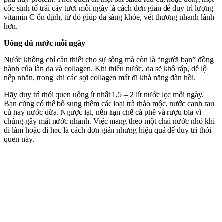
cốc sinh tố trái cây tươi mỗi ngày là cách đơn giản để duy trì lượng
vitamin C ổn định, từ đó giúp da sáng khỏe, vết thương nhanh lành
hơn.
Uống đủ nước mỗi ngày
Nước không chỉ cần thiết cho sự sống mà còn là “người bạn” đồng
hành của làn da và collagen. Khi thiếu nước, da sẽ khô ráp, dễ lộ
nếp nhăn, trong khi các sợi collagen mất đi khả năng đàn hồi.
Hãy duy trì thói quen uống ít nhất 1,5 – 2 lít nước lọc mỗi ngày.
Bạn cũng có thể bổ sung thêm các loại trà thảo mộc, nước canh rau
củ hay nước dừa. Ngược lại, nên hạn chế cà phê và rượu bia vì
chúng gây mất nước nhanh. Việc mang theo một chai nước nhỏ khi
đi làm hoặc đi học là cách đơn giản nhưng hiệu quả để duy trì thói
quen này.