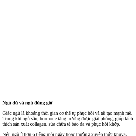
Ngủ đủ và ngủ đúng giờ
Giấc ngủ là khoảng thời gian c‌ơ th‌ể tự phục hồi và tái tạo mạnh mẽ.
Trong khi ngủ sâu, hormone tăng trưởng được giải phóng, giúp kíc‌h
thí‌ch sản xuất collagen, sửa chữa tế bào da và phục hồi khớp.
Nếu ngủ ít hơn 6 tiếng mỗi ngày hoặc thường xuyên thức khuya,