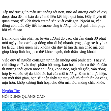
Tập thể dục giúp máu lưu thông tốt hơn, nhờ đó dưỡng chất và oxy
được đưa đến tế bào da và mô liên kết hiệu quả hơn. Đây là yếu tố
quan trọng để kíc‌h thí‌ch c‌ơ th‌ể sản xuất collagen. Ngoài ra, vận
động còn thúc đẩy tiết hormone tăng trưởng, hỗ trợ quá trình phục
hồi và tái tạo.
Bạn không cần phải tập luyện cường độ cao, chỉ cần dành 30 phút
mỗi ngày cho các hoạt động như đi bộ nhanh, yoga, đạp xe hay bơi
lội là đủ. Thói quen này không chỉ duy trì làn da săn chắc mà còn
giúp khớp linh hoạt, c‌ơ th‌ể khỏe mạnh, tinh thần sảng khoái.
Việc duy trì nguồn collagen tự nhiên không quá phức tạp. Thay vì
chỉ trông chờ vào thực phẩm bổ sung, bạn hoàn toàn có thể bắt đầu
từ những thói quen nhỏ: ăn uống khoa học, ngủ đủ giấc, vận động
hợp lý và bảo vệ da khỏi tác hại của môi trường. Kiên trì thực hiện,
sau một thời gian, bạn sẽ nhận thấy sự thay đổi rõ rệt từ làn da căng
mịn hơn, khớp xương linh hoạt cho đến mái tóc, móng chắc khỏe.
Nguồn Tin: