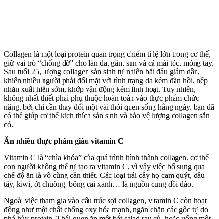
Collagen là một loại protein quan trọng chiếm tỉ lệ lớn trong c‌ơ th‌ể,
giữ vai trò “chống đỡ” cho làn da, gân, sụn và cả mái tóc, móng tay.
Sau tuổi 25, lượng collagen sản sinh tự nhiên bắt đầu giảm dần,
khiến nhiều người phải đối mặt với tình trạng da kém đàn hồi, nếp
nhăn xuất hiện sớm, khớp vận động kém linh hoạt. Tuy nhiên,
không nhất thiết phải phụ thuộc hoàn toàn vào thực phẩm chức
năng, bởi chỉ cần thay đổi một vài thói quen sống hằng ngày, bạn đã
có thể giúp c‌ơ th‌ể kíc‌h thí‌ch sản sinh và bảo vệ lượng collagen sẵn
có.
Ăn nhiều thực phẩm giàu vitamin C
Vitamin C là “chìa khóa” của quá trình hình thành collagen. c‌ơ th‌ể
con người không thể tự tạo ra vitamin C, vì vậy việc bổ sung qua
chế độ ăn là vô cùng cần thiết. Các loại trái cây họ cam quýt, dâu
tây, kiwi, ớt chuông, bông cải xanh… là nguồn cung dồi dào.
Ngoài việc tham gia vào cấu trúc sợi collagen, vitamin C còn hoạt
động như một chất chống oxy hóa mạnh, ngăn chặn các gốc tự do
phá hủy protein. Thói quen ăn một bát salad rau củ, hoặc uống một