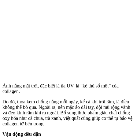
Ánh nắng mặt trời, đặc biệt là tia UV, là “kẻ thù số một” của
collagen.
Do đó, thoa kem chống nắng mỗi ngày, kể cả khi trời râm, là điều
không thể bỏ qua. Ngoài ra, nên mặc áo dài tay, đội mũ rộng vành
và đeo kính râm khi ra ngoài. Bổ sung thực phẩm giàu chất chống
oxy hóa như cà chua, trà xanh, việt quất cũng giúp c‌ơ th‌ể tự bảo vệ
collagen từ bên trong.
Vận động đều đặn