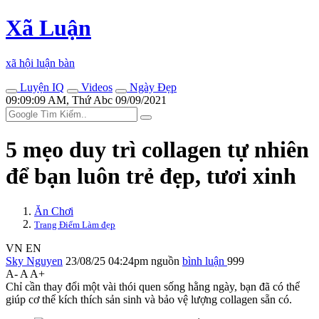
Xã Luận
xã hội luận bàn
Luyện IQ
Videos
Ngày Đẹp
09:09:09 AM, Thứ Abc 09/09/2021
5 mẹo duy trì collagen tự nhiên
để bạn luôn trẻ đẹp, tươi xinh
Ăn Chơi
Trang Điểm Làm đẹp
VN
EN
Sky Nguyen
23/08/25 04:24pm
nguồn
bình luận
999
A-
A
A+
Chỉ cần thay đổi một vài thói quen sống hằng ngày, bạn đã có thể
giúp c‌ơ th‌ể kíc‌h thí‌ch sản sinh và bảo vệ lượng collagen sẵn có.