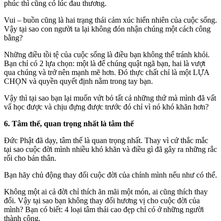
phúc thì cũng có lúc đau thương.
Vui – buồn cũng là hai trạng thái cảm xúc hiển nhiên của cuộc sống.
Vậy tại sao con người ta lại không đón nhận chúng một cách công
bằng?
Những điều tồi tệ của cuộc sống là điều bạn không thể tránh khỏi.
Bạn chỉ có 2 lựa chọn: một là để chúng quật ngã bạn, hai là vượt
qua chúng và trở nên mạnh mẽ hơn. Đó thực chất chỉ là một LỰA
CHỌN và quyền quyết định nằm trong tay bạn.
Vậy thì tại sao bạn lại muốn vứt bỏ tất cả những thứ mà mình đã vất
vẩ học được và chịu đựng được trước đó chỉ vì nó khó khăn hơn?
6. Tâm thế, quan trọng nhất là tâm thế
Đức Phật đã dạy, tâm thế là quan trọng nhất. Thay vì cứ thắc mắc
tại sao cuộc đời mình nhiều khó khăn và điều gì đã gây ra những rắc
rối cho bản thân.
Bạn hãy chủ động thay đổi cuộc đời của chính mình nếu như có thể.
Không một ai cả đời chỉ thích ăn mãi một món, ai cũng thích thay
đổi. Vậy tại sao bạn không thay đổi hương vị cho cuộc đời của
mình? Bạn có biết: 4 loại tâm thái cao đẹp chỉ có ở những người
thành công.