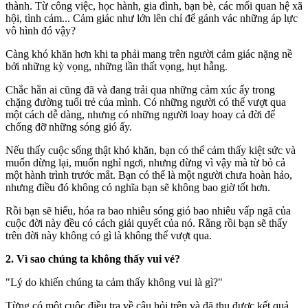
thành. Từ công việc, học hành, gia đình, bạn bè, các mối quan hệ xã
hội, tình cảm... Cảm giác như lớn lên chỉ để gánh vác những áp lực
vô hình đó vậy?
Càng khó khăn hơn khi ta phải mang trên người cảm giác nặng nề
bởi những kỳ vọng, những lần thất vọng, hụt hẫng.
Chắc hẳn ai cũng đã và đang trải qua những cảm xúc ấy trong
chặng đường tuổi trẻ của mình. Có những người có thể vượt qua
một cách dễ dàng, nhưng có những người loay hoay cả đời để
chống đỡ những sóng gió ấy.
Nếu thấy cuộc sống thật khó khăn, bạn có thể cảm thấy kiệt sức và
muốn dừng lại, muốn nghỉ ngơi, nhưng đừng vì vậy mà từ bỏ cả
một hành trình trước mắt. Bạn có thể là một người chưa hoàn hảo,
nhưng điều đó không có nghĩa bạn sẽ không bao giờ tốt hơn.
Rồi bạn sẽ hiểu, hóa ra bao nhiêu sóng gió bao nhiêu vấp ngã của
cuộc đời này đều có cách giải quyết của nó. Rằng rồi bạn sẽ thấy
trên đời này không có gì là không thể vượt qua.
2. Vì sao chúng ta không thấy vui vẻ?
"Lý do khiến chúng ta cảm thấy không vui là gì?"
Từng có một cuộc điều tra về câu hỏi trên và đã thu được kết quả