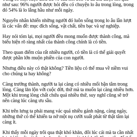
như sau: 96% người được hỏi đều có chuyện lo âu trong lòng, trong
đó 54% là lo lắng hầu như mỗi ngày.
Nguyên nhân khiến những người đó luôn sống trong lo âu lần lượt
là các vấn đề: mục đích sống, vật chất, tiền bạc và sự nghiệp.
Hay nói tóm lại, mọi người đều mong muốn được thành công, mà
biểu hiện rõ ràng nhất của thành công chính là có tiền.
Theo quan điểm của rất nhiều người, có tiền là có thể giải quyết
được phần lớn muộn phiền của con người.
Nhưng điều này có thật không? Tiền liệu có thể mua về niềm vui
cho chúng ta hay không?
Càng trưởng thành, người ta lại càng có nhiều mối bận tâm trong
lòng. Càng lăn lộn với cuộc đời, thứ mà ta muốn lại càng nhiều hơn.
Một khi trong lòng chất chứa quá nhiều thứ, suy nghĩ cũng sẽ trở
nên càng lúc càng ưu sầu.
Khi trên lưng ta phải mang vác quá nhiều gánh nặng, càng ngày,
những thứ có thể khiến ta nở một nụ cười xuất phát từ thật tâm lại
càng ít.
Khi thấy mỗi ngày trôi qua thật khó khăn, đôi lúc cái mà ta cần nhất