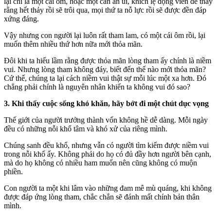
lại chỉ là một cái ôm, hoặc một cân an ủi, khích lệ động viên để thấy
rằng hết thảy rồi sẽ trôi qua, mọi thứ ta nỗ lực rồi sẽ được đền đáp
xứng đáng.
Vậy nhưng con người lại luôn rất tham lam, có một cái ôm rồi, lại
muốn thêm nhiều thứ hơn nữa mới thỏ‌a mã‌n.
Đôi khi ta hiểu lầm rằng được thỏ‌a mã‌n lòng tham ấy chính là niềm
vui. Nhưng lòng tham không đáy, biết đến thế nào mới thỏ‌a mã‌n?
Cứ thế, chúng ta lại cách niềm vui thật sự mỗi lúc một xa hơn. Đó
chẳng phải chính là nguyên nhân khiến ta không vui đó sao?
3. Khi thấy cuộc sống khó khăn, hãy bớt đi một chút dụ‌ּc vọn‌ּg
Thế giới của người trưởng thành vốn không hề dễ dàng. Mỗi ngày
đều có những nỗi khổ tâm và khó xử của riêng mình.
Chúng sanh đều khổ, nhưng vẫn có người tìm kiếm được niềm vui
trong nỗi khổ ấy. Không phải do họ có đủ đầy hơn người bên cạnh,
mà do họ không có nhiều ham muốn nên cũng không có muộn
phiền.
Con người ta một khi lâm vào những đam mê mù quáng, khi không
được đáp ứng lòng tham, chắc chắn sẽ đánh mất chính bản thân
mình.