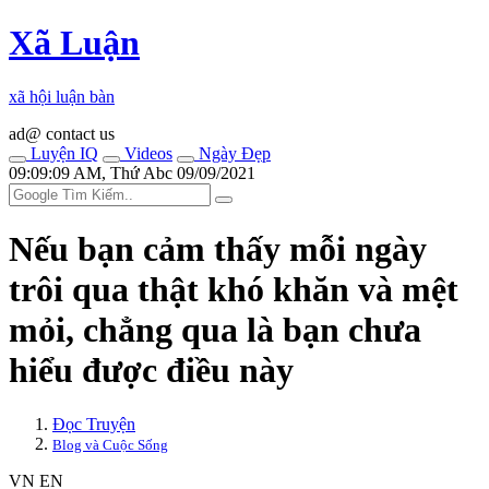
Xã Luận
xã hội luận bàn
ad@ contact us
Luyện IQ
Videos
Ngày Đẹp
09:09:09 AM, Thứ Abc 09/09/2021
Nếu bạn cảm thấy mỗi ngày
trôi qua thật khó khăn và mệt
mỏi, chẳng qua là bạn chưa
hiểu được điều này
Đọc Truyện
Blog và Cuộc Sống
VN
EN