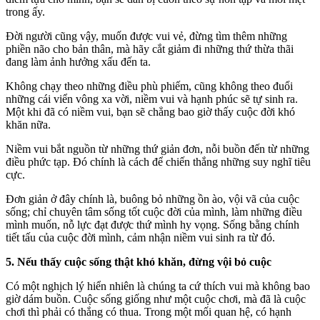
trong ấy.
Đời người cũng vậy, muốn được vui vẻ, đừng tìm thêm những
phiền não cho bản thân, mà hãy cắt giảm đi những thứ thừa thãi
đang làm ảnh hưởng xấu đến ta.
Không chạy theo những điều phù phiếm, cũng không theo đuổi
những cái viển vông xa vời, niềm vui và hạnh phúc sẽ tự sinh ra.
Một khi đã có niềm vui, bạn sẽ chẳng bao giờ thấy cuộc đời khó
khăn nữa.
Niềm vui bắt nguồn từ những thứ giản đơn, nỗi buồn đến từ những
điều phức tạp. Đó chính là cách để chiến thắng những suy nghĩ tiêu
cực.
Đơn giản ở đây chính là, buông bỏ những ồn ào, vội vã của cuộc
sống; chỉ chuyên tâm sống tốt cuộc đời của mình, làm những điều
mình muốn, nỗ lực đạt được thứ mình hy vọng. Sống bằng chính
tiết tấu của cuộc đời mình, cảm nhận niềm vui sinh ra từ đó.
5. Nếu thấy cuộc sống thật khó khăn, đừng vội bỏ cuộc
Có một nghịch lý hiển nhiên là chúng ta cứ thích vui mà không bao
giờ dám buồn. Cuộc sống giống như một cuộc chơi, mà đã là cuộc
chơi thì phải có thắng có thua. Trong một mối quan hệ, có hạnh