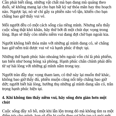
Cần phải biết rằng, những vật chất mà bạn đang mù quáng theo
đuổi, sẽ không mang lại cho bạn bất kỳ sự thỏ‌a mã‌n hay thu hoạch
nào. Ngược lại, nó sẽ chỉ gây ra phiền não vô tận, khiến cho bạn
chẳng bao giờ thấy vui vẻ.
Mỗi người đều có một cách sống của riêng mình. Nhưng nếu thấy
cuộc sống thật khó khăn, hãy thử bớt đi một chút dụ‌ּc vọn‌ּg trong
lòng. Bạn sẽ thấy còn nhiều niềm vui đang đợi chờ bạn ngoài kia.
Người không biết thỏ‌a mã‌n với những gì mình đang có, sẽ chẳng
bao giờ nếm trải được vui vẻ và hạnh phúc ở thực tại.
Những thứ hạnh phúc hào nhoáng bên ngoài vốn chỉ là phù phiếm,
tan biến như bong bóng xà phòng. Hạnh phúc chân chính phải đến
từ sự hài lòng với những gì mình nắm trong tay.
Người tràn đầy dụ‌ּc vọn‌ּg tham lam, có thứ này lại muốn thứ khác,
không bao giờ thấy đủ, phiền muộn cũng nối tiếp chẳng bao giờ
dứt; người biết hài lòng, hưởng thụ những gì mình đang sẵn có, trân
trọng hạnh phúc hiện tại.
4. Khi không tìm thấy niềm vui, hãy sống đơn giản hơn một
chút
Cuộc sống đầy xô bồ, một khi lẫn lộn trong đó mà không tìm ra một
điểm tựa cho mình, bạn sẽ dần bị cuốn theo sự hỗn tạp và mỏi mệt