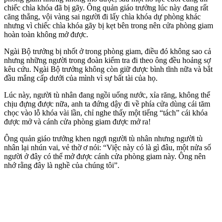
chiếc chìa khóa đã bị gãy. Ông quản giáo trưởng lúc này đang rất
căng thẳng, vội vàng sai người đi lấy chìa khóa dự phòng khác
nhưng vì chiếc chìa khóa gãy bị kẹt bên trong nên cửa phòng giam
hoàn toàn không mở được.
Ngài Bộ trưởng bị nhốt ở trong phòng giam, điều đó không sao cả
nhưng những người trong đoàn kiểm tra đi theo ông đều hoảng sợ
kêu cứu. Ngài Bộ trưởng không còn giữ được bình tĩnh nữa và bắt
đầu mắng cấp dưới của mình vì sự bất tài của họ.
Lúc này, người tù nhân đang ngồi uống nước, xỉa răng, không thể
chịu đựng được nữa, anh ta đứng dậy đi về phía cửa dùng cái tăm
chọc vào lỗ khóa vài lần, chỉ nghe thấy một tiếng “tách” cái khóa
được mở và cánh cửa phòng giam được mở ra!
Ông quản giáo trưởng khen ngợi người tù nhân nhưng người tù
nhân lại nhún vai, vẻ thờ ơ nói: “Việc này có là gì đâu, một nửa số
người ở đây có thể mở được cánh cửa phòng giam này. Ông nên
nhớ rằng đây là nghề của chúng tôi”.