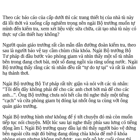
Theo các báo cáo của cấp dưới thì các trang thiết bị của nhà tù này
đã lỗi thời và xuống cấp nghiêm trọng nên ngài Bộ trưởng muốn tự
mình đến kiểm tra, xem xét liệu việc sửa chữa, cải tạo nhà tù này có
thực sự cần thiết hay không?
Người quản giáo trưởng rất cần mẫn dẫn đường đoàn kiểm tra, theo
sau là người bảo vệ tay cầm chùm chìa khóa. Ngài Bộ trưởng Bộ
Tư pháp đi đầu bước vào phòng giam và nhìn thấy một số tù nhân
bên trong đang chơi bài, một số đang ngồi xỉa răng uống nước. Ngài
Bộ trưởng thấy rằng các tù nhân đều rất “tự do tự tại” và rất là nhàn
hạ thảnh thơi.
Ngài Bộ trưởng Bộ Tư pháp rất tức giận và nói với các tù nhân:
"Tôi đến đây không phải để cho các anh chơi bời mà để cho các
anh...”. Ông Bộ trưởng chưa nói hết câu thì nghe thấy một tiếng
“cạch” và cửa phòng giam bị đóng lại nhốt ông ta cùng với ông
quản giáo trưởng.
Ngài Bộ trưởng hình như không để ý tới chuyện đó mà còn muốn
tiếp tục nói chuyện. Một lúc sau lại nghe thấy phía sau lưng có tiếng
động ầm ĩ. Ngài Bộ trưởng quay đầu lại thì thấy người bảo vệ đứng
bên ngoài cửa mặt đỏ bừng đang dùng chìa khóa để mở ổ khóa
phòng giam nhưng không mở được, sau một nỗ lực cuối cùng thì