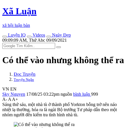
Xã Luận
xã hội luận bàn
Luyện IQ
Videos
Ngày Đẹp
09:09:09 AM, Thứ Abc 09/09/2021
Có thể vào nhưng không thể ra
Đọc Truyện
Truyện Ngắn
VN
EN
Sky Nguyen
17/08/25 03:22pm
nguồn
bình luận
999
A-
A
A+
Sáng thứ sáu, một nhà tù ở thành phố Yorkton bỗng trở nên náo
nhiệt lạ thường, hóa ra là ngài Bộ trưởng Tư pháp dẫn theo một
nhóm người đến kiểm tra tình hình nhà tù.