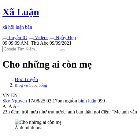
Xã Luận
xã hội luận bàn
Luyện IQ
Videos
Ngày Đẹp
09:09:09 AM, Thứ Abc 09/09/2021
Cho những ai còn mẹ
Đọc Truyện
Blog và Cuộc Sống
VN
EN
Sky Nguyen
17/08/25 03:17pm
nguồn
bình luận
999
A-
A
A+
23h đêm, trời mưa như trút nước, anh bạn thân gọi điện: “Mẹ anh vắn
Ảnh minh họa