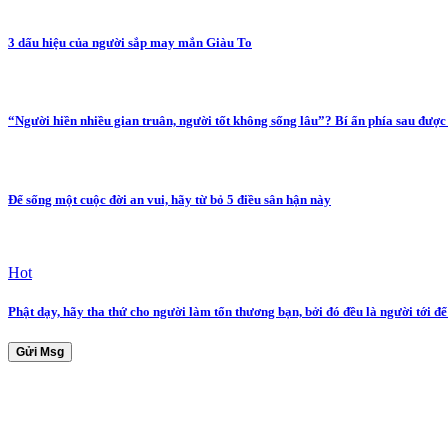
3 dấu hiệu của người sắp may mắn Giàu To
“Người hiền nhiều gian truân, người tốt không sống lâu”? Bí ẩn phía sau được 
Để sống một cuộc đời an vui, hãy từ bỏ 5 điều sân hận này
Hot
Phật dạy, hãy tha thứ cho người làm tổn thương bạn, bởi đó đều là người tới đ
Gửi Msg