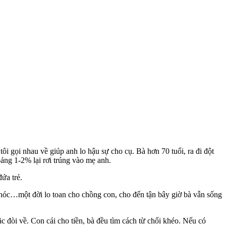
ôi gọi nhau về giúp anh lo hậu sự cho cụ. Bà hơn 70 tuổi, ra đi đột
oảng 1-2% lại rơi trúng vào mẹ anh.
ứa trẻ.
 thóc…một đời lo toan cho chồng con, cho đến tận bây giờ bà vẫn sống
ặc đòi về. Con cái cho tiền, bà đều tìm cách từ chối khéo. Nếu có