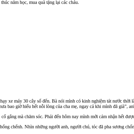
ết thúc năm học, mua quà tặng lại các cháu.
 chạy xe máy 30 cây số đến. Bà nói mình có kinh nghiệm tát nước thời
 bao giờ hiểu hết nỗi lòng của cha mẹ, ngay cả khi mình đã già”, an
, cố gắng mà chăm sóc. Phải đến hôm nay mình mới cảm nhận hết được
c chống chếnh. Nhìn những người anh, người chú, tóc đã pha sương chố