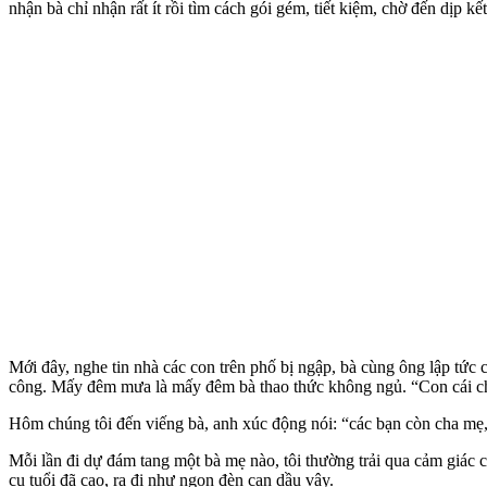
nhận bà chỉ nhận rất ít rồi tìm cách gói gém, tiết kiệm, chờ đến dịp k
Mới đây, nghe tin nhà các con trên phố bị ngập, bà cùng ông lập tức
công. Mấy đêm mưa là mấy đêm bà thao thức không ngủ. “Con cái chưa
Hôm chúng tôi đến viếng bà, anh xúc động nói: “các bạn còn cha mẹ
Mỗi lần đi dự đám tang một bà mẹ nào, tôi thường trải qua cảm giá
cụ tuổi đã cao, ra đi như ngọn đèn cạn dầu vậy.