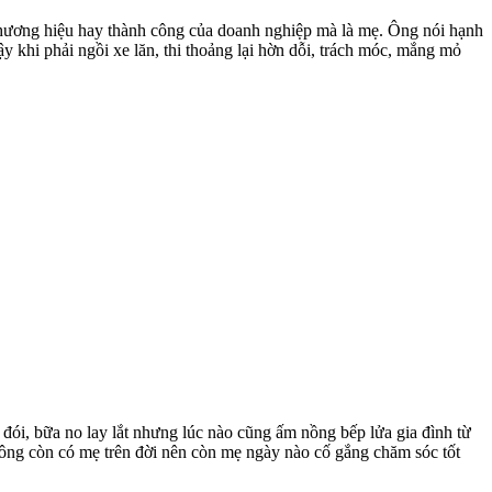
cả thương hiệu hay thành công của doanh nghiệp mà là mẹ. Ông nói hạnh
 khi phải ngồi xe lăn, thi thoảng lại hờn dỗi, trách móc, mắng mỏ
 đói, bữa no lay lắt nhưng lúc nào cũng ấm nồng bếp lửa gia đình từ
hông còn có mẹ trên đời nên còn mẹ ngày nào cố gắng chăm sóc tốt