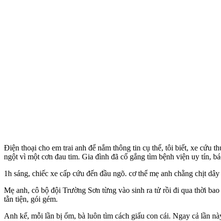
Điện thoại cho em trai anh để nắm thông tin cụ thể, tôi biết, xe cứu
ngột vì một cơn đau tim. Gia đình đã cố gắng tìm bệnh viện uy tín, bá
1h sáng, chiếc xe cấp cứu đến đầu ngõ. c‌ơ th‌ể mẹ anh chằng chịt dâ
Mẹ anh, cô bộ đội Trường Sơn từng vào sinh ra tử rồi đi qua thời ba
tằn tiện, gói gém.
Anh kể, mỗi lần bị ốm, bà luôn tìm cách giấu con cái. Ngay cả lần này