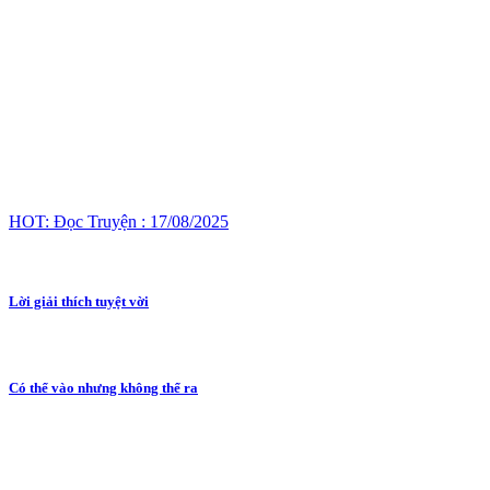
HOT: Đọc Truyện : 17/08/2025
Lời giải thích tuyệt vời
Có thể vào nhưng không thể ra