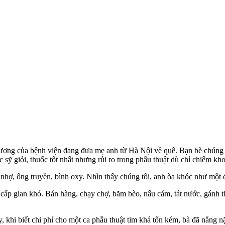
 thương của bệnh viện đang đưa mẹ anh từ Hà Nội về quê. Bạn bè chúng t
c sỹ giỏi, thuốc tốt nhất nhưng rủi ro trong phẫu thuật dù chỉ chiếm kh
y nhợ, ống truyền, bình oxy. Nhìn thấy chúng tôi, anh òa khóc như một đ
o cấp gian khó. Bán hàng, chạy chợ, băm bèo, nấu cám, tát nước, gánh
, khi biết chi phí cho một ca phẫu thuật tim khá tốn kém, bà đã nằng n