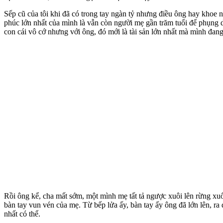
Sếp cũ của tôi khi đã có trong tay ngàn tỷ nhưng điều ông hay khoe n
phúc lớn nhất của mình là vẫn còn người mẹ gần trăm tuổi để phụng d
con cái vô cớ nhưng với ông, đó mới là tài sản lớn nhất mà mình đang
Rồi ông kể, cha mất sớm, một mình mẹ tất tả ngược xuôi lên rừng xuố
bàn tay vun vén của mẹ. Từ bếp lửa ấy, bàn tay ấy ông đã lớn lên, 
nhất có thể.