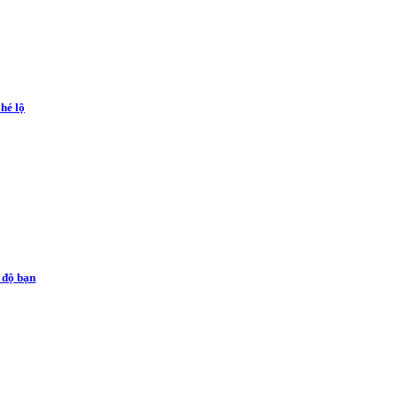
hé lộ
ể độ bạn