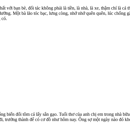
hất với bạn bè, đối tác không phải là tiền, là nhà, là xe, thậm chí là 
ưỡng. Một bà lão tóc bạc, lưng còng, nhớ nhớ quên quên, lúc chống gậy
 có.
ng biển đổi tôm cá lấy sắn gạo. Tuổi thơ của anh chị em trong nhà bữa
ra đi, trưởng thành để có cơ đồ như hôm nay. Ông sợ một ngày nào đó k