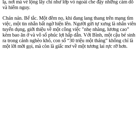
lạ, nơi mà vẻ lộng lẫy chỉ như lớp vỏ ngoài che đậy những cám dỗ
và hiểm nguy.
Chán nản. Bế tắc. Một đêm nọ, khi đang lang thang trên mạng tìm
việc, một tin nhắn bất ngờ hiện lên. Người gửi tự xưng là nhân viên
tuyển dụng, giới thiệu về một công việc "nhẹ nhàng, lương cao”
kèm bao ăn ở và vô số phúc lợi hấp dẫn. Với Bình, một cậu bé sinh
ra trong cảnh nghèo khó, con số “30 triệu một tháng” không chỉ là
một lời mời gọi, mà còn là giấc mơ về một tương lai rực rỡ hơn.