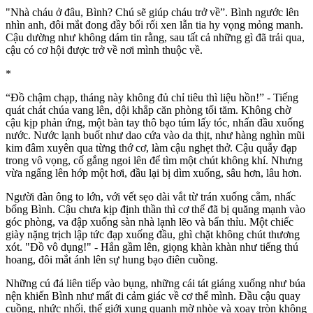
"Nhà cháu ở đâu, Bình? Chú sẽ giúp cháu trở về”. Bình ngước lên
nhìn anh, đôi mắt đong đầy bối rối xen lẫn tia hy vọng mỏng manh.
Cậu dường như không dám tin rằng, sau tất cả những gì đã trải qua,
cậu có cơ hội được trở về nơi mình thuộc về.
*
“Đồ chậm chạp, tháng này không đủ chỉ tiêu thì liệu hồn!” - Tiếng
quát chát chúa vang lên, dội khắp căn phòng tối tăm. Không chờ
cậu kịp phản ứng, một bàn tay thô bạo túm lấy tóc, nhấn đầu xuống
nước. Nước lạnh buốt như dao cứa vào da thịt, như hàng nghìn mũi
kim đâm xuyên qua từng thớ cơ, làm cậu nghẹt thở. Cậu quẫy đạp
trong vô vọng, cố gắng ngoi lên để tìm một chút không khí. Nhưng
vừa ngẩng lên hớp một hơi, đầu lại bị dìm xuống, sâu hơn, lâu hơn.
Người đàn ông to lớn, với vết sẹo dài vắt từ trán xuống cằm, nhấc
bổng Bình. Cậu chưa kịp định thần thì c‌ơ th‌ể đã bị quăng mạnh vào
góc phòng, va đập xuống sàn nhà lạnh lẽo và bẩn thỉu. Một chiếc
giày nặng trịch lập tức đạp xuống đầu, ghì chặt không chút thương
xót. "Đồ vô dụng!" - Hắn gầm lên, giọng khàn khàn như tiếng thú
hoang, đôi mắt ánh lên sự hung bạo điên cuồng.
Những cú đá liên tiếp vào bụng, những cái tát giáng xuống như búa
nện khiến Bình như mất đi cảm giác về c‌ơ th‌ể mình. Đầu cậu quay
cuồng, nhức nhối, thế giới xung quanh mờ nhòe và xoay tròn không