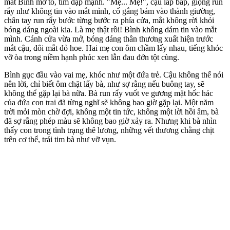
mắt Bình mở to, tim đập mạnh. "Mẹ... Mẹ!", cậu lắp bắp, giọng run
rẩy như không tin vào mắt mình, cố gắng bám vào thành giường,
chân tay run rẩy bước từng bước ra phía cửa, mắt không rời khỏi
bóng dáng ngoài kia. Là mẹ thật rồi! Bình không dám tin vào mắt
mình. Cánh cửa vừa mở, bóng dáng thân thương xuất hiện trước
mắt cậu, đôi mắt đỏ hoe. Hai mẹ con ôm chầm lấy nhau, tiếng khóc
vỡ òa trong niềm hạnh phúc xen lẫn đau đớn tột cùng.
Bình gục đầu vào vai mẹ, khóc như một đứa trẻ. Cậu không thể nói
nên lời, chỉ biết ôm chặt lấy bà, như sợ rằng nếu buông tay, sẽ
không thể gặp lại bà nữa. Bà run rẩy vuốt ve gương mặt hốc hác
của đứa con trai đã từng nghĩ sẽ không bao giờ gặp lại. Một năm
trời mỏi mòn chờ đợi, không một tin tức, không một lời hồi âm, bà
đã sợ rằng phép màu sẽ không bao giờ xảy ra. Nhưng khi bà nhìn
thấy con trong tình trạng thê lương, những vết thương chằng chịt
trên c‌ơ th‌ể, trái tim bà như vỡ vụn.