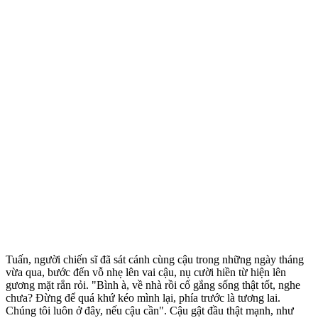
Tuấn, người chiến sĩ đã sát cánh cùng cậu trong những ngày tháng
vừa qua, bước đến vỗ nhẹ lên vai cậu, nụ cười hiền từ hiện lên
gương mặt rắn rỏi. "Bình à, về nhà rồi cố gắng sống thật tốt, nghe
chưa? Đừng để quá khứ kéo mình lại, phía trước là tương lai.
Chúng tôi luôn ở đây, nếu cậu cần". Cậu gật đầu thật mạnh, như