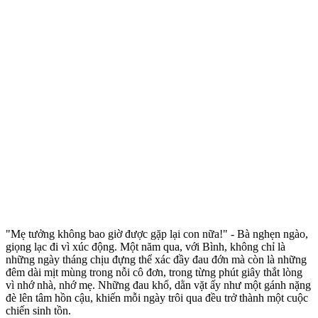
"Mẹ tưởng không bao giờ được gặp lại con nữa!" - Bà nghẹn ngào,
giọng lạc đi vì xúc động. Một năm qua, với Bình, không chỉ là
những ngày tháng chịu đựng thể xác đầy đau đớn mà còn là những
đêm dài mịt mùng trong nỗi cô đơn, trong từng phút giây thắt lòng
vì nhớ nhà, nhớ mẹ. Những đau khổ, dằn vặt ấy như một gánh nặng
đè lên tâm hồn cậu, khiến mỗi ngày trôi qua đều trở thành một cuộc
chiến sinh tồn.