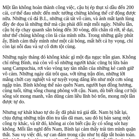
Một lần không hoàn thành công việc, cậu bị ép thụt xì dầu đến 200
cái, c‌ơ th‌ể đau nhức đến mức tưởng chừng không thể cử động được
nữa. Những cú đá B.L, những cái tát vô cảm, và ánh mắt lạnh lùng
đầy đe dọa là những thứ mà cậu phải đối mặt mỗi ngày. Nhiều lần,
cậu bị ép chạy quanh sân bóng đến 30 vòng, đôi chân rã rời, tê dại,
như thể chúng không còn là của mình nữa. Trong những giây phút
ấy, Bình cảm thấy mình như một cái bóng, mất hết cả hy vọng, chỉ
còn lại nỗi đau và sự cô đơn tột cùng.
Những ngày tháng đó không khác gì một địa ngục trần gian. Không
chỉ riêng Bình, mà còn vô số những người khác cũng bị lừa bán
sang Campuchia, rơi vào vòng tay tàn nhẫn của những kẻ canh giữ
vô cảm. Những ngày dài trôi qua, với từng trận đòn, những lời
mắng chửi cay nghiệt và sự tuyệt vọng dâng lên như một cơn sóng
ngập tràn. Bình không thể nào quên Nam, người bạn đồng hương,
cùng tuổi, từng sống chung phòng với cậu. Nam, dù biết rằng cơ hội
sống sót mong manh, vẫn dũng cảm liều lĩnh bỏ trốn, mong một lần
được tự do.
Nhưng sự khát khao tự do ấy đã phải trả giá đắt. Nam bị bắt lại,
chịu đựng những trận đòn tr‌a tấ‌n dã man, sau đó bị bán sang một
công ty khác, và từ đó, không ai còn biết cậu ấy có sống sót hay
không. Mỗi lần nghĩ đến Nam, Bình lại cảm thấy trái tim mình quặn
thắt. Sau vụ việc đó, sự can đảm trong cậu như bị dập tắt hoàn toàn.