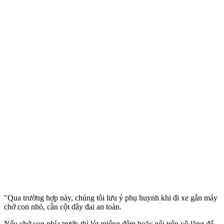
"Qua trường hợp này, chúng tôi lưu ý phụ huynh khi đi xe gắn máy
chở con nhỏ, cần cột dây đai an toàn.
Nếu chở con phía trước thì lót miếng đệm hoặc gối trên vô lăng để