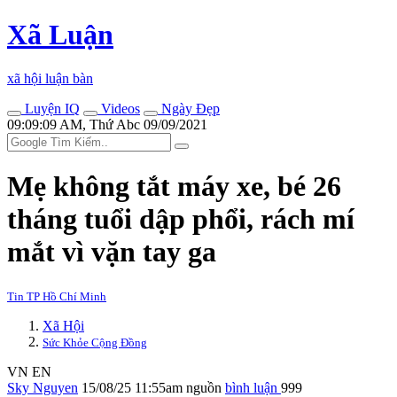
Xã Luận
xã hội luận bàn
Luyện IQ
Videos
Ngày Đẹp
09:09:09 AM, Thứ Abc 09/09/2021
Mẹ không tắt máy xe, bé 26
tháng tuổi dập phổi, rách mí
mắt vì vặn tay ga
Tin TP Hồ Chí Minh
Xã Hội
Sức Khỏe Cộng Đồng
VN
EN
Sky Nguyen
15/08/25 11:55am
nguồn
bình luận
999