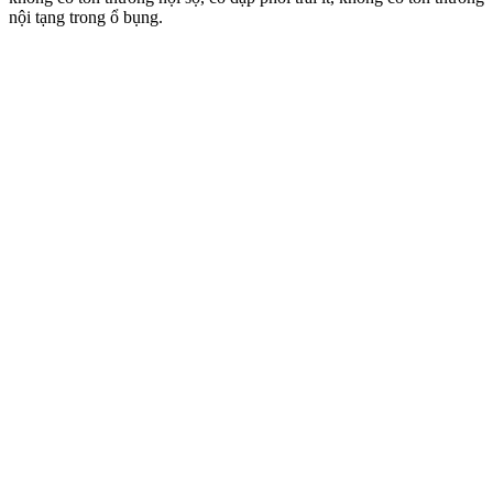
nộ‌i tạn‌g trong ổ bụng.