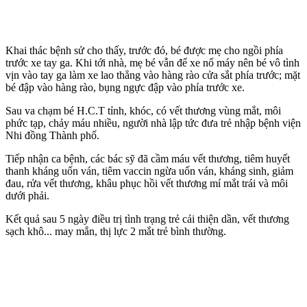
Khai thác bệnh sử cho thấy, trước đó, bé được mẹ cho ngồi phía
trước xe tay ga. Khi tới nhà, mẹ bé vẫn để xe nổ máy nên bé vô tình
vịn vào tay ga làm xe lao thẳng vào hàng rào cửa sắt phía trước; mặt
bé đập vào hàng rào, bụng ngực đập vào phía trước xe.
Sau va chạm bé H.C.T tỉnh, khóc, có vết thương vùng mắt, môi
phức tạp, chảy máu nhiều, người nhà lập tức đưa trẻ nhập bệnh viện
Nhi đồng Thành phố.
Tiếp nhận ca bệnh, các bác sỹ đã cầm máu vết thương, tiêm huyết
thanh kháng uốn ván, tiêm vaccin ngừa uốn ván, kháng sinh, giảm
đau, rửa vết thương, khâu phục hồi vết thương mí mắt trái và môi
dưới phải.
Kết quả sau 5 ngày điều trị tình trạng trẻ cải thiện dần, vết thương
sạch khô... may mắn, thị lực 2 mắt trẻ bình thường.