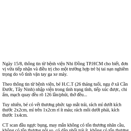
Ngày 15/8, thông tin từ bệnh viện Nhi Đồng TP.HCM cho biết, đơn
vị vừa tiếp nhận và điều trị cho một trường hợp trẻ bị tai nạn nghiêm
trọng do vô tình vặn tay ga xe máy.
Theo thông tin từ bệnh viện, bé H.C.T (26 tháng tuổi, ngụ ở xã Cần
Đước, Tây Ninh) nhập viện trong tình trạng tỉnh, tiếp xúc được, chi
ấm, mạch quay đều rõ 126 lần/phút, thở đều...
Tuy nhiên, bé có vết thương phức tạp mắt trái, rách mí dưới kích
thước 2x2cm, mí trên 1x2cm rỉ ít máu; rách môi dưới phải, kích
thước 1x4cm.
CT scan đầu ngực bụng, may mắn không có tổn thương nhãn cầu,
không có tổn thương nội sọ, có dập phổi trái ít, không có tổn thương