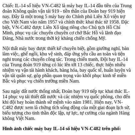
Chiếc IL-14 số hiệu VN-C482 là máy bay IL-14 đầu tiên của Trung
đoàn Không quân vận tải 919 - tiền thân của Đoàn bay 919 hiện
nay. Đây là một trong 5 máy bay do Chính phủ Liên Xô viện trợ
cho Việt Nam vào năm 1957 và chính thức khai thác từ 1958. Đặc
biệt, VN-C482 được Liên Xô tặng riêng cho Chủ tịch Hồ Chí
Minh, phục vụ các chuyến chuyên cơ chở Bác Hồ và lãnh đạo
Đảng, Nhà nước trong thời kỳ kháng chiến chống Mỹ.
Nội thất máy bay được thiết kế chuyên biệt, gồm giường nghỉ, bàn
làm việc, ghế ngồi, khu vệ sinh, đáp ứng yêu cầu an toàn và tiện
nghi trong các chuyến công tác. Trong chiến tranh, Đội bay IL-14
của Trung đoàn 919 từng có lúc lên tới 13 chiếc, thực hiện nhiều
nhiệm vụ vận tải hành khách, hàng hóa, bay quốc tế, huấn luyện và
vận tải quân sự, góp phần quan trọng vào khôi phục kinh tế miền
Bắc và phục vụ chiến trường miền Nam.
Sau ngày đất nước thống nhất, Đoàn bay 919 tiếp tục khai thác IL-
14 phục vụ tái thiết đất nước và các nhiệm vụ quốc phòng, cho đến
khi đội bay hoàn thành sứ mệnh vào năm 1981. Hiện nay, VN-
C482 được xem là chứng tích sống động của một giai đoạn lịch sử,
biểu tượng cho tinh thần độc lập, tự lực, tự cường của ngành Hàng
không Việt Nam.
Hình ảnh chiếc máy bay IL-14 số hiệu VN-C482 trên phố: