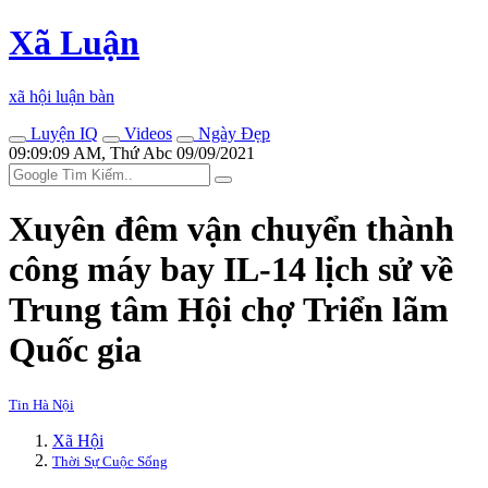
Xã Luận
xã hội luận bàn
Luyện IQ
Videos
Ngày Đẹp
09:09:09 AM, Thứ Abc 09/09/2021
Xuyên đêm vận chuyển thành
công máy bay IL-14 lịch sử về
Trung tâm Hội chợ Triển lãm
Quốc gia
Tin Hà Nội
Xã Hội
Thời Sự Cuộc Sống