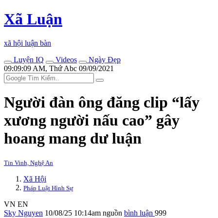
Xã Luận
xã hội luận bàn
Luyện IQ
Videos
Ngày Đẹp
09:09:09 AM, Thứ Abc 09/09/2021
Người đàn ông đăng clip “lấy
xương người nấu cao” gây
hoang mang dư luận
Tin Vinh, Nghệ An
Xã Hội
Pháp Luật Hình Sự
VN
EN
Sky Nguyen
10/08/25 10:14am
nguồn
bình luận
999