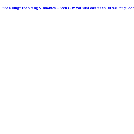
“Săn lùng” thấp tầng Vinhomes Green City với suất đầu tư chỉ từ 550 triệu đồ