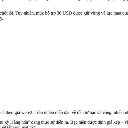
ốt lời. Tuy nhiên, mức hỗ trợ 36 USD được giữ vững và lực mua quay
y.
cả theo giá web/2. Trên nhiều diễn đàn về đầu tư bạc và vàng, nhiều n
hu kỳ Hàng hóa" đang thực sự diễn ra. Bạc hiện được định giá kép – vừa 
uất tấm pin mặt trời.