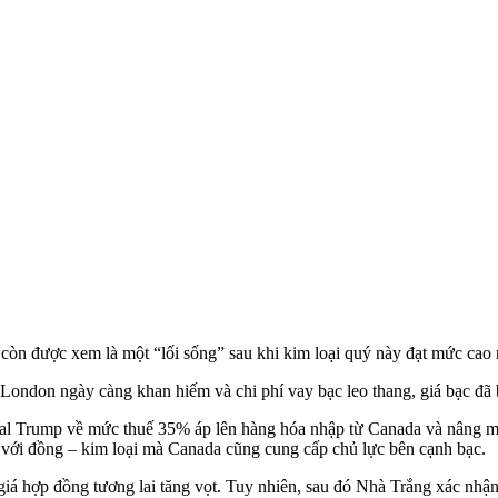
à còn được xem là một “lối sống” sau khi kim loại quý này đạt mức c
i London ngày càng khan hiếm và chi phí vay bạc leo thang, giá bạc đã
 Trump về mức thuế 35% áp lên hàng hóa nhập từ Canada và nâng mức
ới đồng – kim loại mà Canada cũng cung cấp chủ lực bên cạnh bạc.
á hợp đồng tương lai tăng vọt. Tuy nhiên, sau đó Nhà Trắng xác nhận