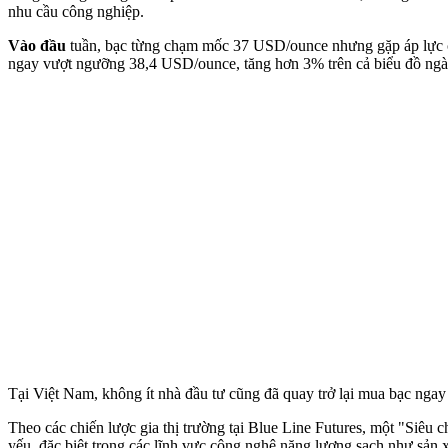
nhu cầu công nghiệp.
Vào đầu
tuần, bạc từng chạm mốc 37 USD/ounce nhưng gặp áp lực ch
ngay vượt ngưỡng 38,4 USD/ounce, tăng hơn 3% trên cả biểu đồ ngà
Tại Việt Nam, không ít nhà đầu tư cũng đã quay trở lại mua bạc ngay 
Theo các chiến lược gia thị trường tại Blue Line Futures, một "Siêu c
yếu, đặc biệt trong các lĩnh vực công nghệ năng lượng sạch như sản x