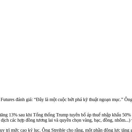
 Futures đánh giá: “Đây là một cuộc bứt phá kỹ thuật ngoạn mục.” Ông
c tăng 13% sau khi Tổng thống Trump tuyên bố áp thuế nhập khẩu 50%
 dịch các hợp đồng tương lai và quyền chọn vàng, bạc, đồng, nhôm...)
 trì mức cao kỷ lục. Ông Streible cho rằng, một phần động lực tăng giá