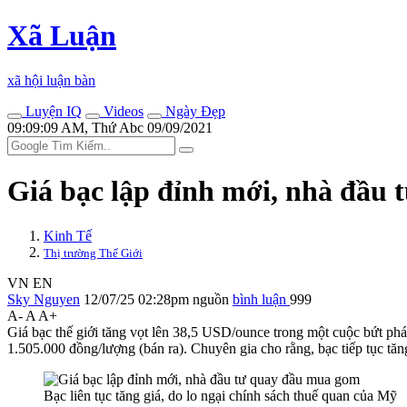
Xã Luận
xã hội luận bàn
Luyện IQ
Videos
Ngày Đẹp
09:09:09 AM, Thứ Abc 09/09/2021
Giá bạc lập đỉnh mới, nhà đầu
Kinh Tế
Thị trường Thế Giới
VN
EN
Sky Nguyen
12/07/25 02:28pm
nguồn
bình luận
999
A-
A
A+
Giá bạc thế giới tăng vọt lên 38,5 USD/ounce trong một cuộc bứt ph
1.505.000 đồng/lượng (bán ra). Chuyên gia cho rằng, bạc tiếp tục tăng
Bạc liên tục tăng giá, do lo ngại chính sách thuế quan của Mỹ