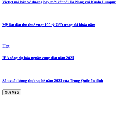
Vietjet mở bán vé đường bay mới kết nối Đà Nẵng với Kuala Lumpur
Mỹ lần đầu thu thuế vượt 100 tỷ USD trong tài khóa năm
Hot
IEA nâng dự báo nguồn cung dầu năm 2025
Sản xuất lương thực vụ hè năm 2025 của Trung Quốc ổn định
Gửi Msg