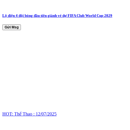
Lộ diện 4 đội bóng đầu tiên giành vé dự FIFA Club World Cup 2029
Gửi Msg
HOT: Thể Thao : 12/07/2025