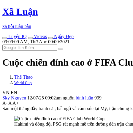
Xã Luận
xã hội luận bàn
Luyện IQ
Videos
Ngày Đẹp
09:09:09 AM, Thứ Abc 09/09/2021
Cuộc chiến đỉnh cao ở FIFA Cl
Thể Thao
World Cup
VN
EN
Sky Nguyen
12/07/25 09:02am
nguồn
bình luận
999
A-
A
A+
Sau một tháng đầy tranh cãi, bất ngờ và cảm xúc tại Mỹ, trận chun
Hakimi và đồng đội PSG rất mạnh mẽ trên đường đến trận ch