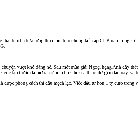
 thành tích chưa từng thua một trận chung kết cấp CLB nào trong sự ng
SG.
âu chuyện vượt khó đáng nể. Sau một mùa giải Ngoại hạng Anh đầy thấ
gue lần trước đã mở ra cơ hội cho Chelsea tham dự giải đấu này, và họ
được phong cách thi đấu mạch lạc. Việc đầu tư hơn 1 tỷ euro trong và