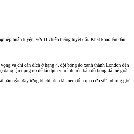
hiệp huấn luyện, với 11 chiến thắng tuyệt đối. Khát khao lần đầu
t vọng và chỉ cán đích ở hạng 4, đội bóng áo xanh thành London đến
 đang tận dụng nó để tái định vị mình trên bản đồ bóng đá thế giới.
i năm gần đây từng bị chỉ trích là "ném tiền qua cửa sổ", nhưng giờ