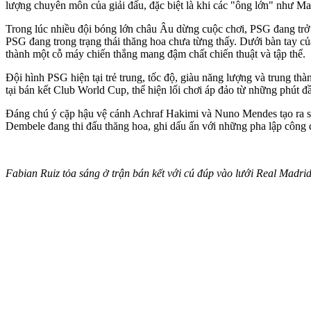
lượng chuyên môn của giải đấu, đặc biệt là khi các "ông lớn" như M
Trong lúc nhiều đội bóng lớn châu Âu dừng cuộc chơi, PSG đang trở t
PSG đang trong trạng thái thăng hoa chưa từng thấy. Dưới bàn tay củ
thành một cỗ máy chiến thắng mang đậm chất chiến thuật và tập thể.
Đội hình PSG hiện tại trẻ trung, tốc độ, giàu năng lượng và trung thàn
tại bán kết Club World Cup, thể hiện lối chơi áp đảo từ những phút đ
Đáng chú ý cặp hậu vệ cánh Achraf Hakimi và Nuno Mendes tạo ra sức
Dembele đang thi đấu thăng hoa, ghi dấu ấn với những pha lập công 
Fabian Ruiz tỏa sáng ở trận bán kết với cú đúp vào lưới Real Madri