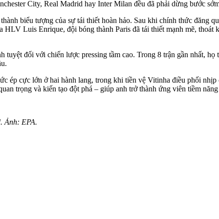
anchester City, Real Madrid hay Inter Milan đều đã phải dừng bước sớm
hành biểu tượng của sự tái thiết hoàn hảo. Sau khi chính thức đăng qu
a HLV Luis Enrique, đội bóng thành Paris đã tái thiết mạnh mẽ, thoát 
h tuyệt đối với chiến lược pressing tầm cao. Trong 8 trận gần nhất, họ 
ầu.
 ép cực lớn ở hai hành lang, trong khi tiền vệ Vitinha điều phối nhị
quan trọng và kiến tạo đột phá – giúp anh trở thành ứng viên tiềm nă
d. Ảnh: EPA.