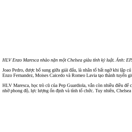
HLV Enzo Maresca nhào nặn một Chelsea giàu tính kỷ luật. Ảnh: EP
Joao Pedro, được bổ sung giữa giải đấu, là nhân tố bất ngờ khi lập c
Enzo Fernandez, Moises Caicedo và Romeo Lavia tạo thành tuyến giữa
HLV Maresca, học trò cũ của Pep Guardiola, vẫn còn nhiều điều để c
nhờ phong độ, lực lượng ổn định và tính tổ chức. Tuy nhiên, Chelsea