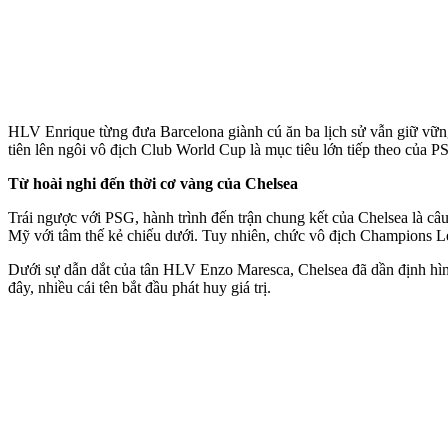
HLV Enrique từng đưa Barcelona giành cú ăn ba lịch sử vẫn giữ vững
tiên lên ngôi vô địch Club World Cup là mục tiêu lớn tiếp theo của P
Từ hoài nghi đến thời cơ vàng của Chelsea
Trái ngược với PSG, hành trình đến trận chung kết của Chelsea là c
Mỹ với tâm thế kẻ chiếu dưới. Tuy nhiên, chức vô địch Champions Lea
Dưới sự dẫn dắt của tân HLV Enzo Maresca, Chelsea đã dần định hình 
đây, nhiều cái tên bắt đầu phát huy giá trị.