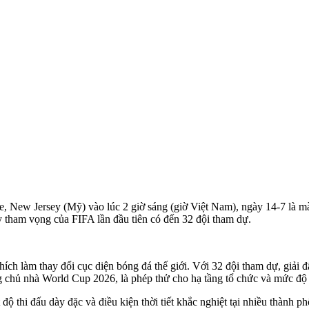
ife, New Jersey (Mỹ) vào lúc 2 giờ sáng (giờ Việt Nam), ngày 14-7 là
y tham vọng của FIFA lần đầu tiên có đến 32 đội tham dự.
hích làm thay đổi cục diện bóng đá thế giới. Với 32 đội tham dự, giải
ng chủ nhà World Cup 2026, là phép thử cho hạ tầng tổ chức và mức độ
 độ thi đấu dày đặc và điều kiện thời tiết khắc nghiệt tại nhiều thành p