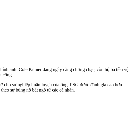
a chính anh. Cole Palmer đang ngày càng chững chạc, còn bộ ba tiền vệ
n công.
 sử cho sự nghiệp huấn luyện của ông. PSG được đánh giá cao hơn
 theo sự bùng nổ bất ngờ từ các cá nhân.