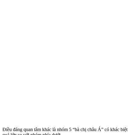
Điều đáng quan tâm khác là nhóm 5 “bà chị châu Á” có khác biệt
quá lớn so với nhóm phía dưới.