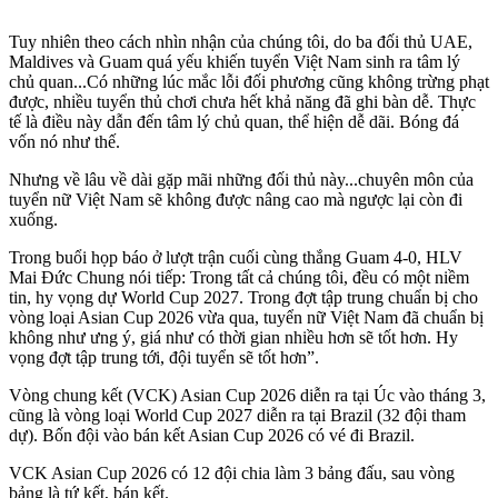
Tuy nhiên theo cách nhìn nhận của chúng tôi, do ba đối thủ UAE,
Maldives và Guam quá yếu khiến tuyển Việt Nam sinh ra tâm lý
chủ quan...Có những lúc mắc lỗi đối phương cũng không trừng phạt
được, nhiều tuyển thủ chơi chưa hết khả năng đã ghi bàn dễ. Thực
tế là điều này dẫn đến tâm lý chủ quan, thể hiện dễ dãi. Bóng đá
vốn nó như thế.
Nhưng về lâu về dài gặp mãi những đối thủ này...chuyên môn của
tuyển nữ Việt Nam sẽ không được nâng cao mà ngược lại còn đi
xuống.
Trong buổi họp báo ở lượt trận cuối cùng thắng Guam 4-0, HLV
Mai Đức Chung nói tiếp: Trong tất cả chúng tôi, đều có một niềm
tin, hy vọng dự World Cup 2027. Trong đợt tập trung chuẩn bị cho
vòng loại Asian Cup 2026 vừa qua, tuyển nữ Việt Nam đã chuẩn bị
không như ưng ý, giá như có thời gian nhiều hơn sẽ tốt hơn. Hy
vọng đợt tập trung tới, đội tuyển sẽ tốt hơn”.
Vòng chung kết (VCK) Asian Cup 2026 diễn ra tại Úc vào tháng 3,
cũng là vòng loại World Cup 2027 diễn ra tại Brazil (32 đội tham
dự). Bốn đội vào bán kết Asian Cup 2026 có vé đi Brazil.
VCK Asian Cup 2026 có 12 đội chia làm 3 bảng đấu, sau vòng
bảng là tứ kết, bán kết.