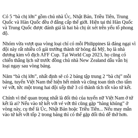
Có 5 “bà chị lớn” gồm chủ nhà Úc, Nhật Bản, Triều Tiên, Trung
Quốc và Hàn Quốc đều ở đẳng cấp thế giới. Hiện tại thì Hàn Quốc
và Trung Quốc được đánh giá là hai bà chị út xét trên yếu tố phong
độ.
Nhóm vừa vượt qua vòng loại chỉ có mỗi Philippines là đáng ngại vì
đội này rất nhiều cô gái trưởng thành từ bóng đá Mỹ, họ là nhà
đương kim vô địch AFF Cup. Tại World Cup 2023, họ cũng có
chiến thắng lịch sử trước đồng chủ nhà New Zealand dẫu vẫn bị
loại ngay sau vòng bảng.
Năm “bà chị lớn”, nhất định sẽ có 2 bảng tập trung 2 “bà chị” mỗi
bảng, tuyển Việt Nam thể hiện hết mình và cũng toan tính cho tấm
vé vớt, tức một trong hai đội xếp thứ 3 có thành tích tốt vào tứ kết.
Chính vì thế quan trọng nhất là đối thủ của tuyển nữ Việt Nam ở tứ
kết là ai? Nếu vào tứ kết với vé vớt thì cũng gặp “hàng khủng” ở
vòng này, cụ thể là Úc, Nhật Bản hoặc Triều Tiên... Nếu may mắn
vào tứ kết với tốp 2 trong bảng thì có thể gặp đối thủ dễ thở hơn.