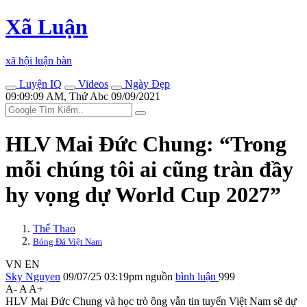
Xã Luận
xã hội luận bàn
Luyện IQ
Videos
Ngày Đẹp
09:09:09 AM, Thứ Abc 09/09/2021
HLV Mai Đức Chung: “Trong
mỗi chúng tôi ai cũng tràn đầy
hy vọng dự World Cup 2027”
Thể Thao
Bóng Đá Việt Nam
VN
EN
Sky Nguyen
09/07/25 03:19pm
nguồn
bình luận
999
A-
A
A+
HLV Mai Đức Chung và học trò ông vẫn tin tuyển Việt Nam sẽ dự