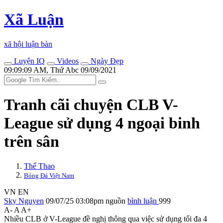
Xã Luận
xã hội luận bàn
Luyện IQ
Videos
Ngày Đẹp
09:09:09 AM, Thứ Abc 09/09/2021
Tranh cãi chuyện CLB V-
League sử dụng 4 ngoại binh
trên sân
Thể Thao
Bóng Đá Việt Nam
VN
EN
Sky Nguyen
09/07/25 03:08pm
nguồn
bình luận
999
A-
A
A+
Nhiều CLB ở V-League đề nghị thông qua việc sử dụng tối đa 4