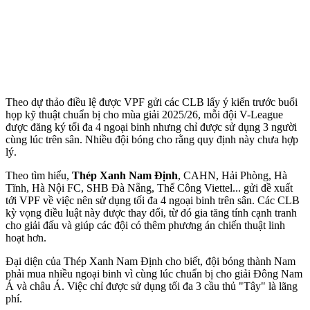
Theo dự thảo điều lệ được VPF gửi các CLB lấy ý kiến trước buổi
họp kỹ thuật chuẩn bị cho mùa giải 2025/26, mỗi đội V-League
được đăng ký tối đa 4 ngoại binh nhưng chỉ được sử dụng 3 người
cùng lúc trên sân. Nhiều đội bóng cho rằng quy định này chưa hợp
lý.
Theo tìm hiểu,
Thép Xanh Nam Định
, CAHN, Hải Phòng, Hà
Tĩnh, Hà Nội FC, SHB Đà Nẵng, Thể Công Viettel... gửi đề xuất
tới VPF về việc nên sử dụng tối đa 4 ngoại binh trên sân. Các CLB
kỳ vọng điều luật này được thay đổi, từ đó gia tăng tính cạnh tranh
cho giải đấu và giúp các đội có thêm phương án chiến thuật linh
hoạt hơn.
Đại diện của Thép Xanh Nam Định cho biết, đội bóng thành Nam
phải mua nhiều ngoại binh vì cùng lúc chuẩn bị cho giải Đông Nam
Á và châu Á. Việc chỉ được sử dụng tối đa 3 cầu thủ "Tây" là lãng
phí.