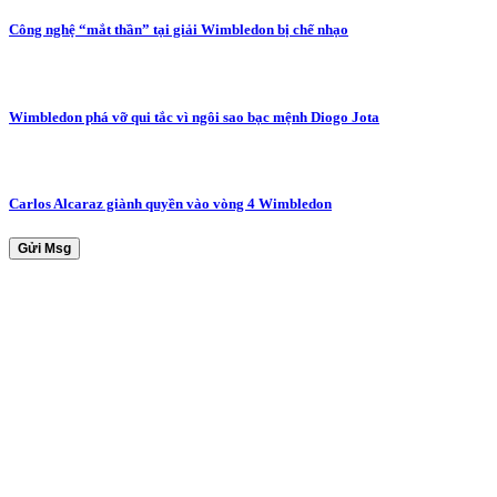
Công nghệ “mắt thần” tại giải Wimbledon bị chế nhạo
Wimbledon phá vỡ qui tắc vì ngôi sao bạc mệnh Diogo Jota
Carlos Alcaraz giành quyền vào vòng 4 Wimbledon
Gửi Msg