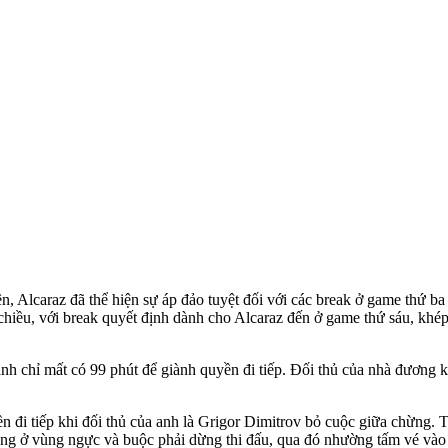
n, Alcaraz đã thể hiện sự áp đảo tuyệt đối với các break ở game thứ ba 
hiều, với break quyết định dành cho Alcaraz đến ở game thứ sáu, khép 
anh chỉ mất có 99 phút để giành quyền đi tiếp. Đối thủ của nhà đương
đi tiếp khi đối thủ của anh là Grigor Dimitrov bỏ cuộc giữa chừng. Tay
ặng ở vùng ngực và buộc phải dừng thi đấu, qua đó nhường tấm vé vào 