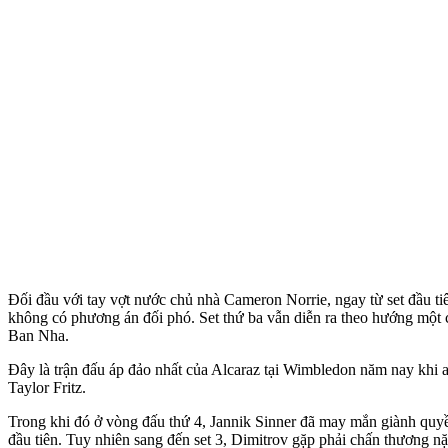
Đối đầu với tay vợt nước chủ nhà Cameron Norrie, ngay từ set đầu tiê
không có phương án đối phó. Set thứ ba vẫn diễn ra theo hướng một c
Ban Nha.
Đây là trận đấu áp đảo nhất của Alcaraz tại Wimbledon năm nay khi 
Taylor Fritz.
Trong khi đó ở vòng đấu thứ 4, Jannik Sinner đã may mắn giành quyền 
đầu tiên. Tuy nhiên sang đến set 3, Dimitrov gặp phải chấn thương n