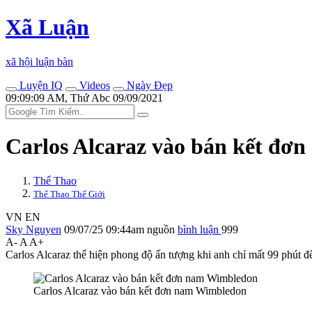
Xã Luận
xã hội luận bàn
Luyện IQ
Videos
Ngày Đẹp
09:09:09 AM, Thứ Abc 09/09/2021
Carlos Alcaraz vào bán kết đơ
Thể Thao
Thể Thao Thế Giới
VN
EN
Sky Nguyen
09/07/25 09:44am
nguồn
bình luận
999
A-
A
A+
Carlos Alcaraz thể hiện phong độ ấn tượng khi anh chỉ mất 99 phút 
Carlos Alcaraz vào bán kết đơn nam Wimbledon