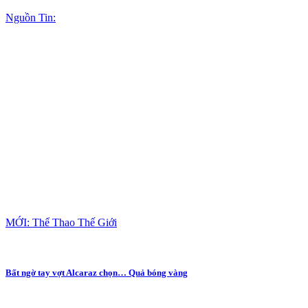
Nguồn Tin:
MỚI: Thể Thao Thế Giới
Bất ngờ tay vợt Alcaraz chọn… Quả bóng vàng