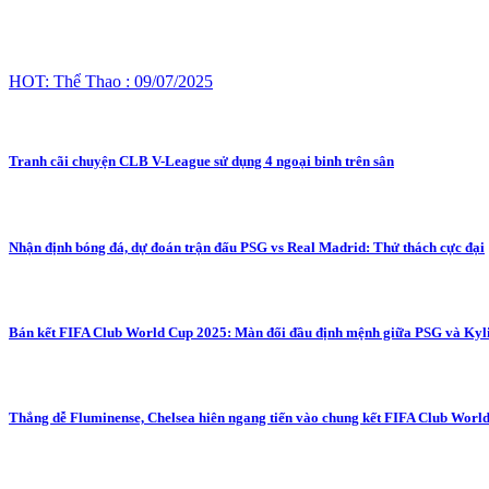
HOT: Thể Thao : 09/07/2025
Tranh cãi chuyện CLB V-League sử dụng 4 ngoại binh trên sân
Nhận định bóng đá, dự đoán trận đấu PSG vs Real Madrid: Thử thách cực đại
Bán kết FIFA Club World Cup 2025: Màn đối đầu định mệnh giữa PSG và Ky
Thắng dễ Fluminense, Chelsea hiên ngang tiến vào chung kết FIFA Club Worl