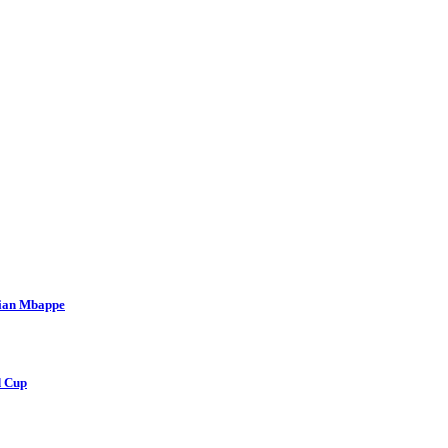
lian Mbappe
d Cup