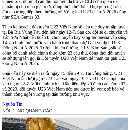
Chiều 6-7, nhóm 8 cầu thủ nói trên đã trở về CLB chủ quản để
chuẩn bị cho mùa giải mới, đồng thời chờ đợi cơ hội góp mặt ở các
đợt tập trung tiếp theo, hướng tới Vòng loại U23 châu Á 2026 cũng
như SEA Games 33.
Theo kế hoạch, đội tuyển U22 Việt Nam sẽ tiếp tục duy trì tập luyện
tại Bà Rịa Vũng Tàu đến hết ngày 12-7. Sau đó, đội sẽ di chuyển về
Tân Sơn Nhất để chuẩn bị cho chuyến bay sang Indonesia vào sáng
14-7, chính thức bước vào hành trình tham dự Giải vô địch U23
Đông Nam Á 2025. Trước khi lên đường, HLV Kim Sang-sik sẽ
công bố danh sách chính thức gồm 23 cầu thủ, đồng thời đội tuyển
sẽ sử dụng tên gọi là Đội tuyển U23 Việt Nam để tham dự giải U23
Đông Nam Á 2025.
Giải đấu này sẽ diễn ra từ ngày 15 đến 29-7. Tại vòng bảng, U23
Việt Nam lần lượt gặp U23 Lào vào ngày 19-7 và U23 Campuchia
vào ngày 22-7. Với thành tích hai lần liên tiếp vô địch các năm 2022
và 2023, đội tuyển U23 Việt Nam tiếp tục được kỳ vọng sẽ bảo vệ
thành công ngôi vương tại đấu trường khu vực.
Nguồn Tin: