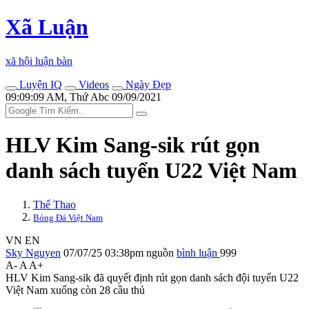
Xã Luận
xã hội luận bàn
Luyện IQ
Videos
Ngày Đẹp
09:09:09 AM, Thứ Abc 09/09/2021
HLV Kim Sang-sik rút gọn
danh sách tuyển U22 Việt Nam
Thể Thao
Bóng Đá Việt Nam
VN
EN
Sky Nguyen
07/07/25 03:38pm
nguồn
bình luận
999
A-
A
A+
HLV Kim Sang-sik đã quyết định rút gọn danh sách đội tuyển U22
Việt Nam xuống còn 28 cầu thủ