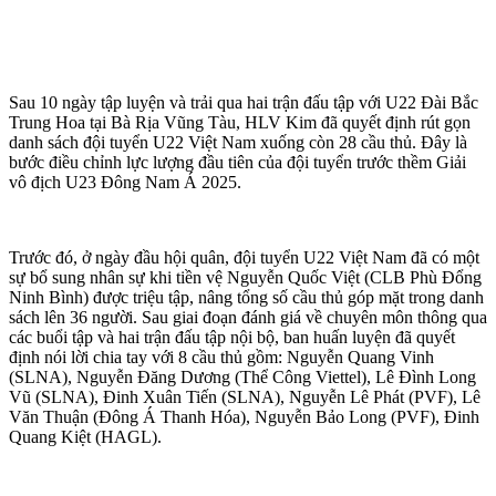
Sau 10 ngày tập luyện và trải qua hai trận đấu tập với U22 Đài Bắc
Trung Hoa tại Bà Rịa Vũng Tàu, HLV Kim đã quyết định rút gọn
danh sách đội tuyển U22 Việt Nam xuống còn 28 cầu thủ. Đây là
bước điều chỉnh lực lượng đầu tiên của đội tuyển trước thềm Giải
vô địch U23 Đông Nam Á 2025.
Trước đó, ở ngày đầu hội quân, đội tuyển U22 Việt Nam đã có một
sự bổ sung nhân sự khi tiền vệ Nguyễn Quốc Việt (CLB Phù Đổng
Ninh Bình) được triệu tập, nâng tổng số cầu thủ góp mặt trong danh
sách lên 36 người. Sau giai đoạn đánh giá về chuyên môn thông qua
các buổi tập và hai trận đấu tập nội bộ, ban huấn luyện đã quyết
định nói lời chia tay với 8 cầu thủ gồm: Nguyễn Quang Vinh
(SLNA), Nguyễn Đăng Dương (Thể Công Viettel), Lê Đình Long
Vũ (SLNA), Đinh Xuân Tiến (SLNA), Nguyễn Lê Phát (PVF), Lê
Văn Thuận (Đông Á Thanh Hóa), Nguyễn Bảo Long (PVF), Đinh
Quang Kiệt (HAGL).