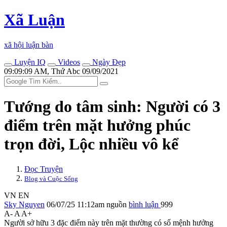
Xã Luận
xã hội luận bàn
Luyện IQ
Videos
Ngày Đẹp
09:09:09 AM, Thứ Abc 09/09/2021
Tướng do tâm sinh: Người có 3
điểm trên mặt hưởng phúc
trọn đời, Lộc nhiều vô kể
Đọc Truyện
Blog và Cuộc Sống
VN
EN
Sky Nguyen
06/07/25 11:12am
nguồn
bình luận
999
A-
A
A+
Người sở hữu 3 đặc điểm này trên mặt thường có số mệnh hưởng