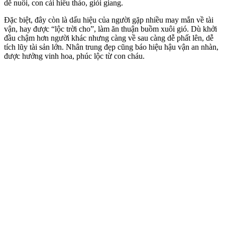
dễ nuôi, con cái hiếu thảo, giỏi giang.
Đặc biệt, đây còn là dấu hiệu của người gặp nhiều may mắn về tài
vận, hay được “lộc trời cho”, làm ăn thuận buồm xuôi gió. Dù khởi
đầu chậm hơn người khác nhưng càng về sau càng dễ phất lên, dễ
tích lũy tài sản lớn. Nhân trung đẹp cũng báo hiệu hậu vận an nhàn,
được hưởng vinh hoa, phúc lộc từ con cháu.