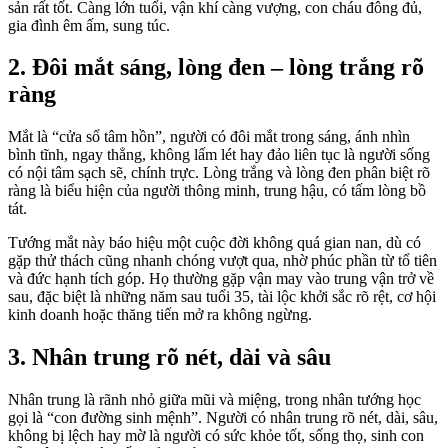
sản rất tốt. Càng lớn tuổi, vận khí càng vượng, con cháu đông đủ,
gia đình êm ấm, sung túc.
2. Đôi mắt sáng, lòng đen – lòng trắng rõ
ràng
Mắt là “cửa sổ tâm hồn”, người có đôi mắt trong sáng, ánh nhìn
bình tĩnh, ngay thẳng, không lấm lét hay đảo liên tục là người sống
có nội tâm sạch sẽ, chính trực. Lòng trắng và lòng đen phân biệt rõ
ràng là biểu hiện của người thông minh, trung hậu, có tấm lòng bồ
tát.
Tướng mắt này báo hiệu một cuộc đời không quá gian nan, dù có
gặp thử thách cũng nhanh chóng vượt qua, nhờ phúc phần từ tổ tiên
và đức hạnh tích góp. Họ thường gặp vận may vào trung vận trở về
sau, đặc biệt là những năm sau tuổi 35, tài lộc khởi sắc rõ rệt, cơ hội
kinh doanh hoặc thăng tiến mở ra không ngừng.
3. Nhân trung rõ nét, dài và sâu
Nhân trung là rãnh nhỏ giữa mũi và miệng, trong nhân tướng học
gọi là “con đường sinh mệnh”. Người có nhân trung rõ nét, dài, sâu,
không bị lệch hay mờ là người có sức khỏe tốt, sống thọ, sinh con