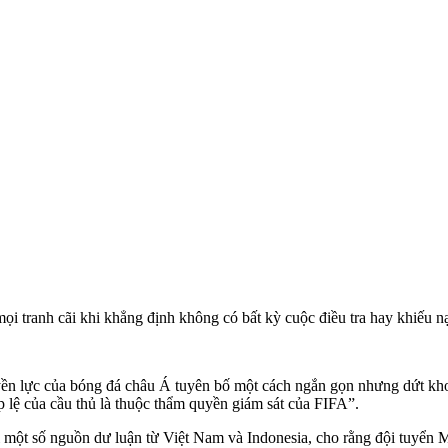
i tranh cãi khi khẳng định không có bất kỳ cuộc điều tra hay khiếu nạ
ền lực của bóng đá châu Á tuyên bố một cách ngắn gọn nhưng dứt kho
p lệ của cầu thủ là thuộc thẩm quyền giám sát của FIFA”.
 một số nguồn dư luận từ Việt Nam và Indonesia, cho rằng đội tuyển Ma