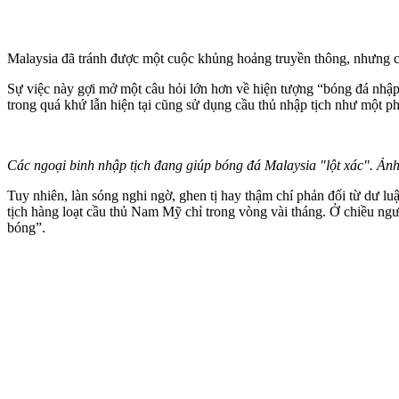
Malaysia đã tránh được một cuộc khủng hoảng truyền thông, nhưng cũn
Sự việc này gợi mở một câu hỏi lớn hơn về hiện tượng “bóng đá nhập
trong quá khứ lẫn hiện tại cũng sử dụng cầu thủ nhập tịch như một ph
Các ngoại binh nhập tịch đang giúp bóng đá Malaysia "lột xác". Ản
Tuy nhiên, làn sóng nghi ngờ, ghen tị hay thậm chí phản đối từ dư lu
tịch hàng loạt cầu thủ Nam Mỹ chỉ trong vòng vài tháng. Ở chiều ngư
bóng”.