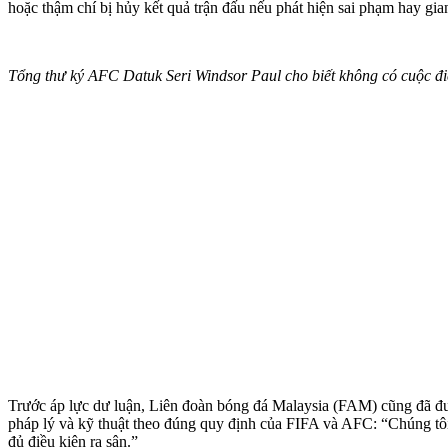
hoặc thậm chí bị hủy kết quả trận đấu nếu phát hiện sai phạm hay gian
Tổng thư ký AFC Datuk Seri Windsor Paul cho biết không có cuộc đi
Trước áp lực dư luận, Liên đoàn bóng đá Malaysia (FAM) cũng đã đ
pháp lý và kỹ thuật theo đúng quy định của FIFA và AFC: “Chúng tô
đủ điều kiện ra sân.”