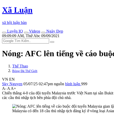
Xã Luận
xã hội luận bàn
Luyện IQ
Videos
Ngày Đẹp
09:09:09 AM, Thứ Abc 09/09/2021
Nóng: AFC lên tiếng về cáo buộ
Thể Thao
Bóng Đá Thế Giới
VN
EN
Sky Nguyen
05/07/25 02:47pm
nguồn
bình luận
999
A-
A
A+
Chiến thắng 4-0 của đội tuyển Malaysia trước Việt Nam tại sân Buki
các cầu thủ nhập tịch bên phía đội chủ nhà.
Malaysia có đến 18 cầu thủ nhập tịch đăng ký ở vòng loại As