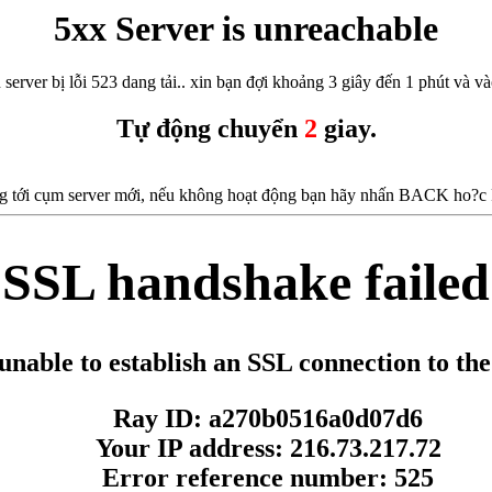
5xx Server is unreachable
 server bị lỗi 523 dang tải.. xin bạn đợi khoảng 3 giây đến 1 phút và vào
Tự động chuyển
2
giay.
 tới cụm server mới, nếu không hoạt động bạn hãy nhấn BACK ho?c F5
SSL handshake failed
unable to establish an SSL connection to the
Ray ID: a270b0516a0d07d6
Your IP address: 216.73.217.72
Error reference number: 525