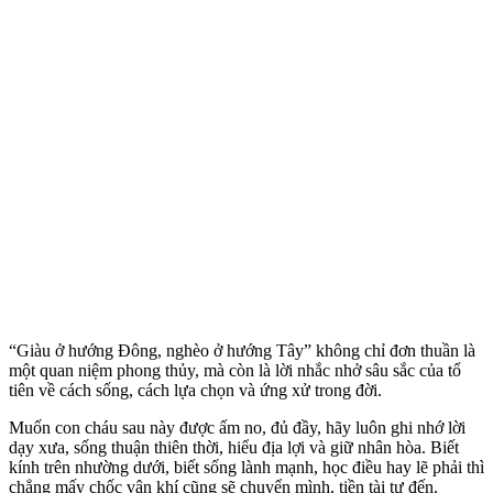
“Giàu ở hướng Đông, nghèo ở hướng Tây” không chỉ đơn thuần là
một quan niệm phong thủy, mà còn là lời nhắc nhở sâu sắc của tổ
tiên về cách sống, cách lựa chọn và ứng xử trong đời.
Muốn con cháu sau này được ấm no, đủ đầy, hãy luôn ghi nhớ lời
dạy xưa, sống thuận thiên thời, hiểu địa lợi và giữ nhân hòa. Biết
kính trên nhường dưới, biết sống lành mạnh, học điều hay lẽ phải thì
chẳng mấy chốc vận khí cũng sẽ chuyển mình, tiền tài tự đến.