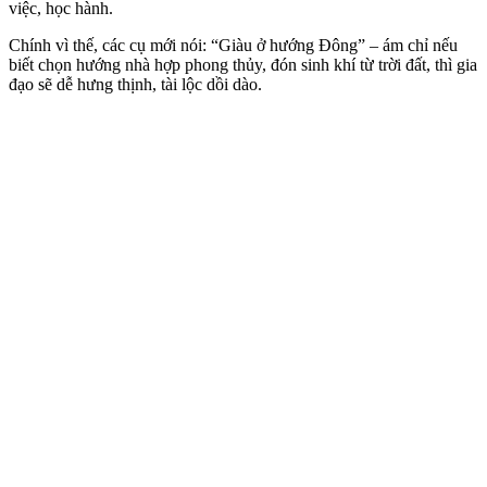
việc, học hành.
Chính vì thế, các cụ mới nói: “Giàu ở hướng Đông” – ám chỉ nếu
biết chọn hướng nhà hợp phong thủy, đón sinh khí từ trời đất, thì gia
đạo sẽ dễ hưng thịnh, tài lộc dồi dào.