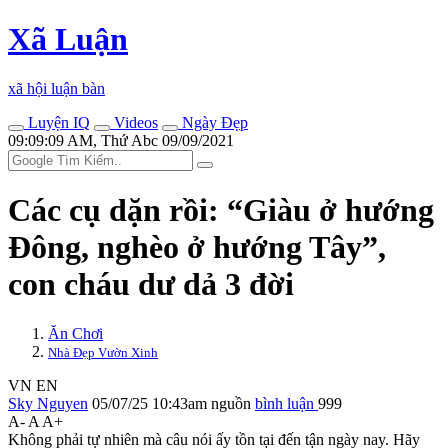
Xã Luận
xã hội luận bàn
Luyện IQ
Videos
Ngày Đẹp
09:09:09 AM, Thứ Abc 09/09/2021
Các cụ dặn rồi: “Giàu ở hướng
Đông, nghèo ở hướng Tây”,
con cháu dư dả 3 đời
Ăn Chơi
Nhà Đẹp Vườn Xinh
VN
EN
Sky Nguyen
05/07/25 10:43am
nguồn
bình luận
999
A-
A
A+
Không phải tự nhiên mà câu nói ấy tồn tại đến tận ngày nay. Hãy