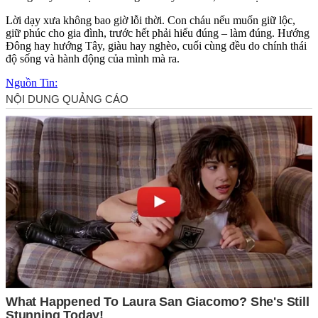
Lời dạy xưa không bao giờ lỗi thời. Con cháu nếu muốn giữ lộc,
giữ phúc cho gia đình, trước hết phải hiểu đúng – làm đúng. Hướng
Đông hay hướng Tây, giàu hay nghèo, cuối cùng đều do chính thái
độ sống và hành động của mình mà ra.
Nguồn Tin: