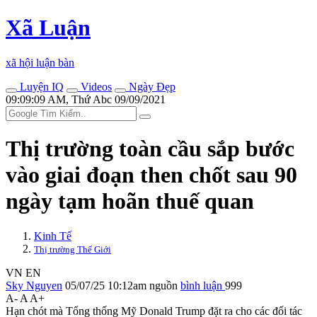
Xã Luận
xã hội luận bàn
Luyện IQ
Videos
Ngày Đẹp
09:09:09 AM, Thứ Abc 09/09/2021
Thị trường toàn cầu sắp bước
vào giai đoạn then chốt sau 90
ngày tạm hoãn thuế quan
Kinh Tế
Thị trường Thế Giới
VN
EN
Sky Nguyen
05/07/25 10:12am
nguồn
bình luận
999
A-
A
A+
Hạn chót mà Tổng thống Mỹ Donald Trump đặt ra cho các đối tác