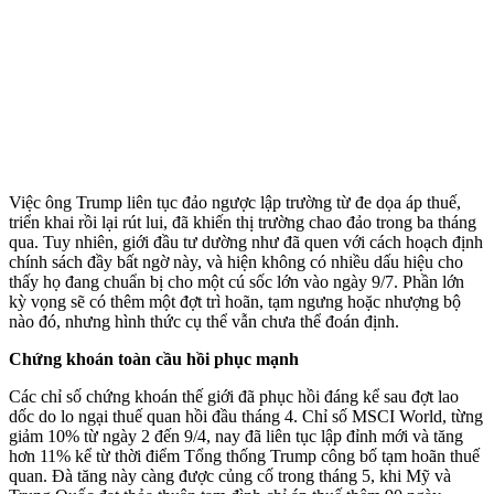
Việc ông Trump liên tục đảo ngược lập trường từ đe dọa áp thuế,
triển khai rồi lại rút lui, đã khiến thị trường chao đảo trong ba tháng
qua. Tuy nhiên, giới đầu tư dường như đã quen với cách hoạch định
chính sách đầy bất ngờ này, và hiện không có nhiều dấu hiệu cho
thấy họ đang chuẩn bị cho một cú sốc lớn vào ngày 9/7. Phần lớn
kỳ vọng sẽ có thêm một đợt trì hoãn, tạm ngưng hoặc nhượng bộ
nào đó, nhưng hình thức cụ thể vẫn chưa thể đoán định.
Chứng khoán toàn cầu hồi phục mạnh
Các chỉ số chứng khoán thế giới đã phục hồi đáng kể sau đợt lao
dốc do lo ngại thuế quan hồi đầu tháng 4. Chỉ số MSCI World, từng
giảm 10% từ ngày 2 đến 9/4, nay đã liên tục lập đỉnh mới và tăng
hơn 11% kể từ thời điểm Tổng thống Trump công bố tạm hoãn thuế
quan. Đà tăng này càng được củng cố trong tháng 5, khi Mỹ và