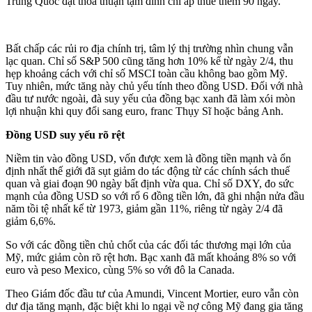
Trung Quốc đạt thỏa thuận tạm đình chỉ áp thuế thêm 90 ngày.
Bất chấp các rủi ro địa chính trị, tâm lý thị trường nhìn chung vẫn
lạc quan. Chỉ số S&P 500 cũng tăng hơn 10% kể từ ngày 2/4, thu
hẹp khoảng cách với chỉ số MSCI toàn cầu không bao gồm Mỹ.
Tuy nhiên, mức tăng này chủ yếu tính theo đồng USD. Đối với nhà
đầu tư nước ngoài, đà suy yếu của đồng bạc xanh đã làm xói mòn
lợi nhuận khi quy đổi sang euro, franc Thụy Sĩ hoặc bảng Anh.
Đồng USD suy yếu rõ rệt
Niềm tin vào đồng USD, vốn được xem là đồng tiền mạnh và ổn
định nhất thế giới đã sụt giảm do tác động từ các chính sách thuế
quan và giai đoạn 90 ngày bất định vừa qua. Chỉ số DXY, đo sức
mạnh của đồng USD so với rổ 6 đồng tiền lớn, đã ghi nhận nửa đầu
năm tồi tệ nhất kể từ 1973, giảm gần 11%, riêng từ ngày 2/4 đã
giảm 6,6%.
So với các đồng tiền chủ chốt của các đối tác thương mại lớn của
Mỹ, mức giảm còn rõ rệt hơn. Bạc xanh đã mất khoảng 8% so với
euro và peso Mexico, cùng 5% so với đô la Canada.
Theo Giám đốc đầu tư của Amundi, Vincent Mortier, euro vẫn còn
dư địa tăng mạnh, đặc biệt khi lo ngại về nợ công Mỹ đang gia tăng