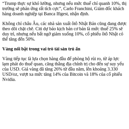
“Trump thực sự khó lường, nhưng nếu mức thuế chỉ quanh 10%, thị
trường sẽ phản ứng rất tích cực”, Carlo Franchini, Giám đốc khách
hàng doanh nghiệp tại Banca Ifigest, nhận định.
Không chỉ châu Âu, các nhà sản xuất ôtô Nhật Bản cũng đang được
theo dõi chặt chẽ. Citi dự báo kịch bản cơ bản là mức thuế 25% sẽ
duy trì, nhưng nếu bất ngờ giảm xuống 10%, cổ phiếu ôtô Nhật có
thể tăng đến 50%.
Vàng nổi bật trong vai trò tài sản trú ẩn
Vàng tiếp tục là lựa chọn hàng đầu để phòng hộ rủi ro, từ áp lực
lạm phát do thuế quan, căng thẳng địa chính trị cho đến sự suy yếu
của USD. Giá vàng đã tăng 26% từ đầu năm, lên khoảng 3.330
USD/oz, vượt xa mức tăng 14% của Bitcoin và 18% của cổ phiếu
Nvidia.