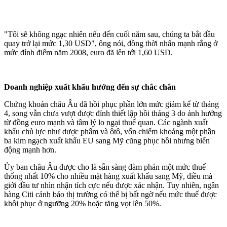
"Tôi sẽ không ngạc nhiên nếu đến cuối năm sau, chúng ta bắt đầu
quay trở lại mức 1,30 USD", ông nói, đồng thời nhấn mạnh rằng ở
mức đỉnh điểm năm 2008, euro đã lên tới 1,60 USD.
Doanh nghiệp xuất khẩu hướng đến sự chắc chắn
Chứng khoán châu Âu đã hồi phục phần lớn mức giảm kể từ tháng
4, song vẫn chưa vượt được đỉnh thiết lập hồi tháng 3 do ảnh hưởng
từ đồng euro mạnh và tâm lý lo ngại thuế quan. Các ngành xuất
khẩu chủ lực như dược phẩm và ôtô, vốn chiếm khoảng một phần
ba kim ngạch xuất khẩu EU sang Mỹ cũng phục hồi nhưng biến
động mạnh hơn.
Ủy ban châu Âu được cho là sẵn sàng đàm phán một mức thuế
thống nhất 10% cho nhiều mặt hàng xuất khẩu sang Mỹ, điều mà
giới đầu tư nhìn nhận tích cực nếu được xác nhận. Tuy nhiên, ngân
hàng Citi cảnh báo thị trường có thể bị bất ngờ nếu mức thuế được
khôi phục ở ngưỡng 20% hoặc tăng vọt lên 50%.