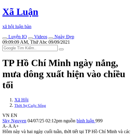
Xã Luận
xã hội luận bàn
Luyện IQ
Videos
Ngày Đẹp
09:09:09 AM, Thứ Abc 09/09/2021
TP Hồ Chí Minh ngày nắng,
mưa dông xuất hiện vào chiều
tối
Xã Hội
Thời Sự Cuộc Sống
VN
EN
Sky Nguyen
04/07/25 02:12pm
nguồn
bình luận
999
A-
A
A+
Hôm này và hai ngày cuối tuần, thời tiết tại TP Hồ Chí Minh và các