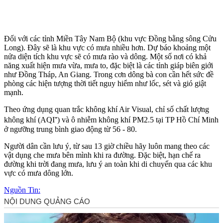
Đối với các tỉnh Miền Tây Nam Bộ (khu vực Đồng bằng sông Cửu
Long). Đây sẽ là khu vực có mưa nhiều hơn. Dự báo khoảng một
nửa diện tích khu vực sẽ có mưa rào và dông. Một số nơi có khả
năng xuất hiện mưa vừa, mưa to, đặc biệt là các tỉnh giáp biên giới
như Đồng Tháp, An Giang. Trong cơn dông bà con cần hết sức đề
phòng các hiện tượng thời tiết nguy hiểm như lốc, sét và gió giật
mạnh.
Theo ứng dụng quan trắc không khí Air Visual, chỉ số chất lượng
không khí (AQI⁺) và ô nhiễm không khí PM2.5 tại TP Hồ Chí Minh
ở ngưỡng trung bình giao động từ 56 - 80.
Người dân cần lưu ý, từ sau 13 giờ chiều hãy luôn mang theo các
vật dụng che mưa bên mình khi ra đường. Đặc biệt, hạn chế ra
đường khi trời đang mưa, lưu ý an toàn khi di chuyển qua các khu
vực có mưa dông lớn.
Nguồn Tin: