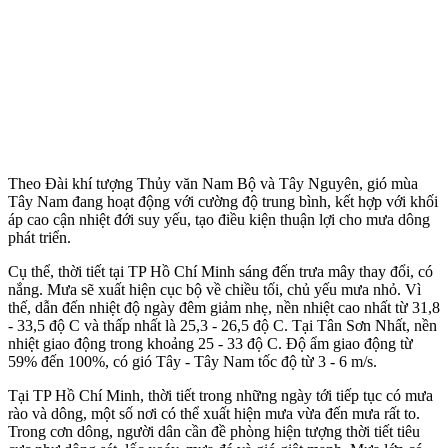
Theo Đài khí tượng Thủy văn Nam Bộ và Tây Nguyên, gió mùa
Tây Nam đang hoạt động với cường độ trung bình, kết hợp với khối
áp cao cận nhiệt đới suy yếu, tạo điều kiện thuận lợi cho mưa dông
phát triển.
Cụ thể, thời tiết tại TP Hồ Chí Minh sáng đến trưa mây thay đổi, có
nắng. Mưa sẽ xuất hiện cục bộ về chiều tối, chủ yếu mưa nhỏ. Vì
thế, dẫn đến nhiệt độ ngày đêm giảm nhẹ, nền nhiệt cao nhất từ 31,8
- 33,5 độ C và thấp nhất là 25,3 - 26,5 độ C. Tại Tân Sơn Nhất, nền
nhiệt giao động trong khoảng 25 - 33 độ C. Độ ẩm giao động từ
59% đến 100%, có gió Tây - Tây Nam tốc độ từ 3 - 6 m/s.
Tại TP Hồ Chí Minh, thời tiết trong những ngày tới tiếp tục có mưa
rào và dông, một số nơi có thể xuất hiện mưa vừa đến mưa rất to.
Trong cơn dông, người dân cần đề phòng hiện tượng thời tiết tiêu