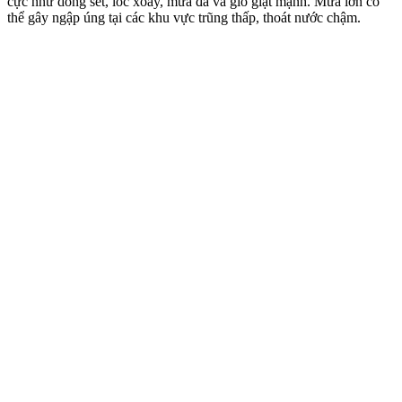
cực như dông sét, lốc xoáy, mưa đá và gió giật mạnh. Mưa lớn có
thể gây ngập úng tại các khu vực trũng thấp, thoát nước chậm.