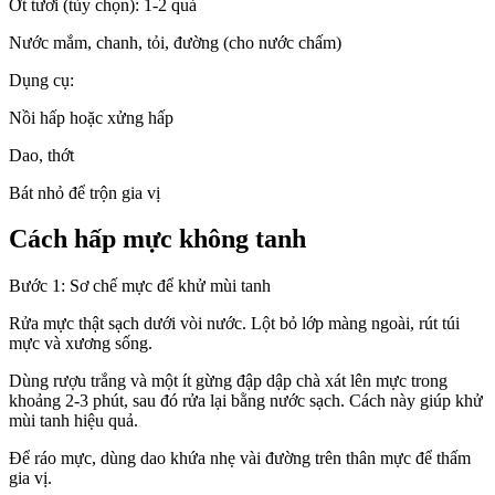
Ớt tươi (tùy chọn): 1-2 quả
Nước mắm, chanh, tỏi, đường (cho nước chấm)
Dụng cụ:
Nồi hấp hoặc xửng hấp
Dao, thớt
Bát nhỏ để trộn gia vị
Cách hấp mực không tanh
Bước 1: Sơ chế mực để khử mùi tanh
Rửa mực thật sạch dưới vòi nước. Lột bỏ lớp màng ngoài, rút túi
mực và xương sống.
Dùng rượu trắng và một ít gừng đập dập chà xát lên mực trong
khoảng 2-3 phút, sau đó rửa lại bằng nước sạch. Cách này giúp khử
mùi tanh hiệu quả.
Để ráo mực, dùng dao khứa nhẹ vài đường trên thân mực để thấm
gia vị.