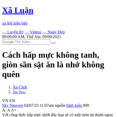
Xã Luận
xã hội luận bàn
Luyện IQ
Videos
Ngày Đẹp
09:09:09 AM, Thứ Abc 09/09/2021
Cách hấp mực không tanh,
giòn sần sật ăn là nhớ không
quên
Ăn Chơi
Ẩm Thực
VN
EN
Sky Nguyen
04/07/25 11:07am
nguồn
bình luận
999
A-
A
A+
Với công thức hấp mực dưới đây bạn sẽ có một món ăn thơm ngon