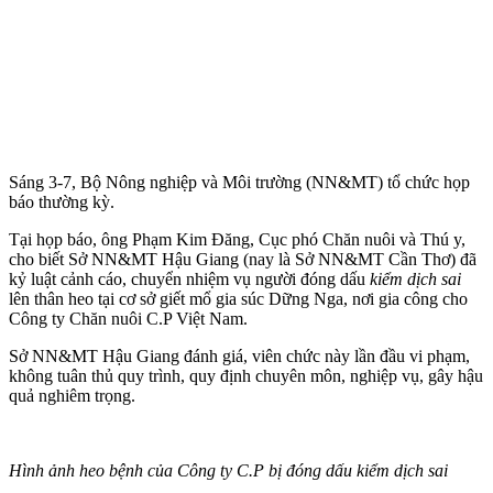
Sáng 3-7, Bộ Nông nghiệp và Môi trường (NN&MT) tổ chức họp
báo thường kỳ.
Tại họp báo, ông Phạm Kim Đăng, Cục phó Chăn nuôi và Thú y,
cho biết Sở NN&MT Hậu Giang (nay là Sở NN&MT Cần Thơ) đã
kỷ luật cảnh cáo, chuyển nhiệm vụ người đóng dấu
kiểm dịch sai
lên thân heo tại cơ sở giết mổ gia súc Dững Nga, nơi gia công cho
Công ty Chăn nuôi C.P Việt Nam.
Sở NN&MT Hậu Giang đánh giá, viên chức này lần đầu vi phạm,
không tuân thủ quy trình, quy định chuyên môn, nghiệp vụ, gây hậu
quả nghiêm trọng.
Hình ảnh heo bệnh của Công ty C.P bị đóng dấu kiểm dịch sai