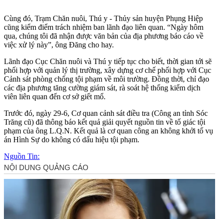
Cùng đó, Trạm Chăn nuôi, Thú y - Thủy sản huyện Phụng Hiệp
cũng kiểm điểm trách nhiệm ban lãnh đạo liên quan. “Ngày hôm
qua, chúng tôi đã nhận được văn bản của địa phương báo cáo về
việc xử lý này”, ông Đăng cho hay.
Lãnh đạo Cục Chăn nuôi và Thú y tiếp tục cho biết, thời gian tới sẽ
phối hợp với quản lý thị trường, xây dựng cơ chế phối hợp với Cục
Cảnh sát phòng chống tội phạm về môi trường. Đồng thời, chỉ đạo
các địa phương tăng cường giám sát, rà soát hệ thống kiểm dịch
viên liên quan đến cơ sở giết mổ.
Trước đó, ngày 29-6, Cơ quan cảnh sát điều tra (Công an tỉnh Sóc
Trăng cũ) đã thông báo kết quả giải quyết nguồn tin về tố giác tội
phạm của ông L.Q.N. Kết quả là cơ quan công an không khởi tố vụ
án Hình Sự do không có dấu hiệu tội phạm.
Nguồn Tin: