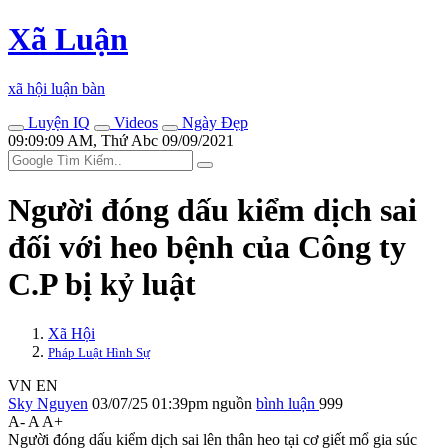
Xã Luận
xã hội luận bàn
Luyện IQ
Videos
Ngày Đẹp
09:09:09 AM, Thứ Abc 09/09/2021
Người đóng dấu kiểm dịch sai
đối với heo bệnh của Công ty
C.P bị kỷ luật
Xã Hội
Pháp Luật Hình Sự
VN
EN
Sky Nguyen
03/07/25 01:39pm
nguồn
bình luận
999
A-
A
A+
Người đóng dấu kiểm dịch sai lên thân heo tại cơ giết mổ gia súc