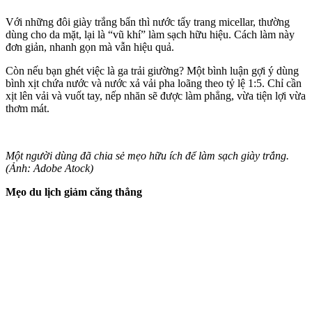
Với những đôi giày trắng bẩn thì nước tẩy trang micellar, thường
dùng cho da mặt, lại là “vũ khí” làm sạch hữu hiệu. Cách làm này
đơn giản, nhanh gọn mà vẫn hiệu quả.
Còn nếu bạn ghét việc là ga trải giường? Một bình luận gợi ý dùng
bình xịt chứa nước và nước xả vải pha loãng theo tỷ lệ 1:5. Chỉ cần
xịt lên vải và vuốt tay, nếp nhăn sẽ được làm phẳng, vừa tiện lợi vừa
thơm mát.
Một người dùng đã chia sẻ mẹo hữu ích để làm sạch giày trắng.
(Ảnh: Adobe Atock)
Mẹo du lịch giảm căng thẳng