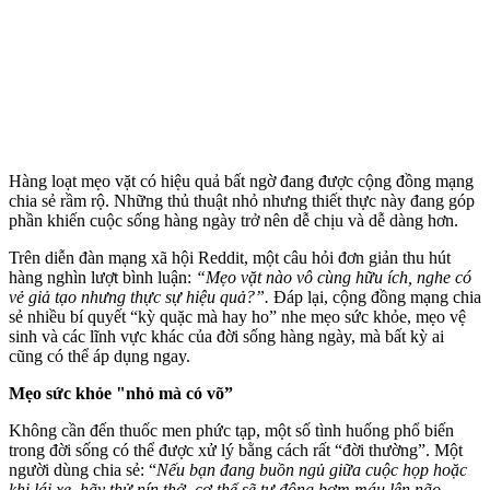
Hàng loạt mẹo vặt có hiệu quả bất ngờ đang được cộng đồng mạng
chia sẻ rầm rộ. Những thủ thuật nhỏ nhưng thiết thực này đang góp
phần khiến cuộc sống hàng ngày trở nên dễ chịu và dễ dàng hơn.
Trên diễn đàn mạng xã hội Reddit, một câu hỏi đơn giản thu hút
hàng nghìn lượt bình luận:
“Mẹo vặt nào vô cùng hữu ích, nghe có
vẻ giả tạo nhưng thực sự hiệu quả?”.
Đáp lại, cộng đồng mạng chia
sẻ nhiều bí quyết “kỳ quặc mà hay ho” nhe mẹo sức khỏe, mẹo vệ
sinh và các lĩnh vực khác của đời sống hàng ngày, mà bất kỳ ai
cũng có thể áp dụng ngay.
Mẹo sức khỏe "nhỏ mà có võ”
Không cần đến thuốc men phức tạp, một số tình huống phổ biến
trong đời sống có thể được xử lý bằng cách rất “đời thường”. Một
người dùng chia sẻ: “
Nếu bạn đang buồn ngủ giữa cuộc họp hoặc
khi lái xe, hãy thử nín thở. c‌ơ th‌ể sẽ tự động bơm máu lên não