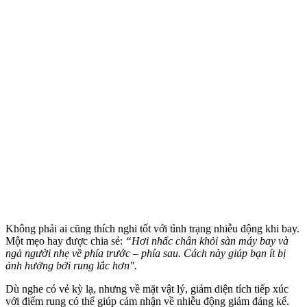
Không phải ai cũng thích nghi tốt với tình trạng nhiễu động khi bay.
Một mẹo hay được chia sẻ:
“Hơi nhấc chân khỏi sàn máy bay và
ngả người nhẹ về phía trước – phía sau. Cách này giúp bạn ít bị
ảnh hưởng bởi rung lắc hơn".
Dù nghe có vẻ kỳ lạ, nhưng về mặt vật lý, giảm diện tích tiếp xúc
với điểm rung có thể giúp cảm nhận về nhiễu động giảm đáng kể.