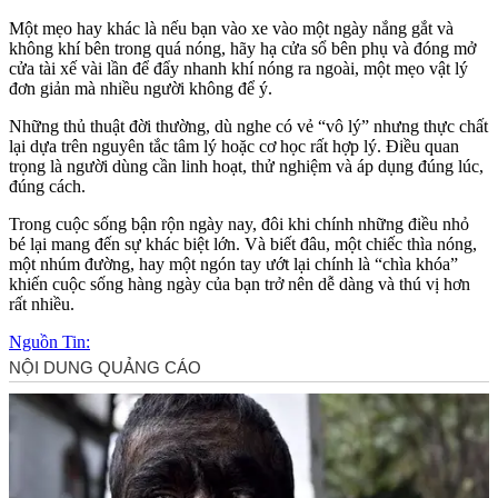
Một mẹo hay khác là nếu bạn vào xe vào một ngày nắng gắt và
không khí bên trong quá nóng, hãy hạ cửa sổ bên phụ và đóng mở
cửa tài xế vài lần để đẩy nhanh khí nóng ra ngoài, một mẹo vật lý
đơn giản mà nhiều người không để ý.
Những thủ thuật đời thường, dù nghe có vẻ “vô lý” nhưng thực chất
lại dựa trên nguyên tắc tâm lý hoặc cơ học rất hợp lý. Điều quan
trọng là người dùng cần linh hoạt, thử nghiệm và áp dụng đúng lúc,
đúng cách.
Trong cuộc sống bận rộn ngày nay, đôi khi chính những điều nhỏ
bé lại mang đến sự khác biệt lớn. Và biết đâu, một chiếc thìa nóng,
một nhúm đường, hay một ngón tay ướt lại chính là “chìa khóa”
khiến cuộc sống hàng ngày của bạn trở nên dễ dàng và thú vị hơn
rất nhiều.
Nguồn Tin: