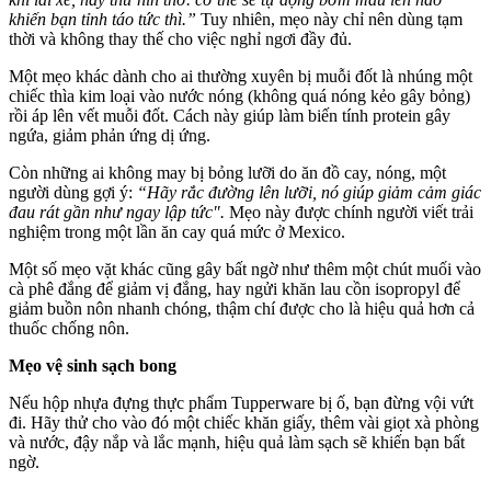
khiến bạn tỉnh táo tức thì.”
Tuy nhiên, mẹo này chỉ nên dùng tạm
thời và không thay thế cho việc nghỉ ngơi đầy đủ.
Một mẹo khác dành cho ai thường xuyên bị muỗi đốt là nhúng một
chiếc thìa kim loại vào nước nóng (không quá nóng kẻo gây bỏng)
rồi áp lên vết muỗi đốt. Cách này giúp làm biến tính protein gây
ngứa, giảm phản ứng dị ứng.
Còn những ai không may bị bỏng lưỡi do ăn đồ cay, nóng, một
người dùng gợi ý:
“Hãy rắc đường lên lưỡi, nó giúp giảm cảm giác
đau rát gần như ngay lập tức".
Mẹo này được chính người viết trải
nghiệm trong một lần ăn cay quá mức ở Mexico.
Một số mẹo vặt khác cũng gây bất ngờ như thêm một chút muối vào
cà phê đắng để giảm vị đắng, hay ngửi khăn lau cồn isopropyl để
giảm buồn nôn nhanh chóng, thậm chí được cho là hiệu quả hơn cả
thuốc chống nôn.
Mẹo vệ sinh sạch bong
Nếu hộp nhựa đựng thực phẩm Tupperware bị ố, bạn đừng vội vứt
đi. Hãy thử cho vào đó một chiếc khăn giấy, thêm vài giọt xà phòng
và nước, đậy nắp và lắc mạnh, hiệu quả làm sạch sẽ khiến bạn bất
ngờ.