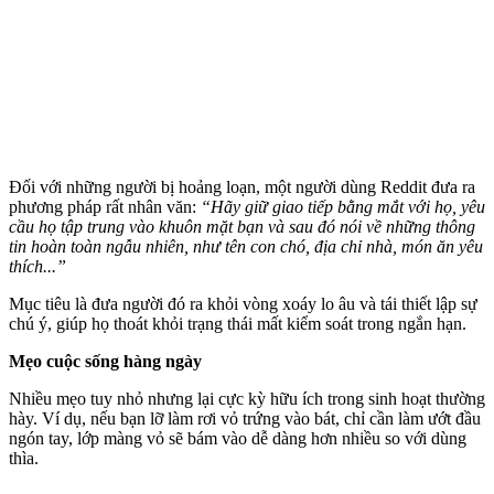
Đối với những người bị hoảng loạn, một người dùng Reddit đưa ra
phương pháp rất nhân văn:
“Hãy giữ giao tiếp bằng mắt với họ, yêu
cầu họ tập trung vào khuôn mặt bạn và sau đó nói về những thông
tin hoàn toàn ngẫu nhiên, như tên con chó, địa chỉ nhà, món ăn yêu
thích...”
Mục tiêu là đưa người đó ra khỏi vòng xoáy lo âu và tái thiết lập sự
chú ý, giúp họ thoát khỏi trạng thái mất kiểm soát trong ngắn hạn.
Mẹo cuộc sống hàng ngày
Nhiều mẹo tuy nhỏ nhưng lại cực kỳ hữu ích trong sinh hoạt thường
hày. Ví dụ, nếu bạn lỡ làm rơi vỏ trứng vào bát, chỉ cần làm ướt đầu
ngón tay, lớp màng vỏ sẽ bám vào dễ dàng hơn nhiều so với dùng
thìa.