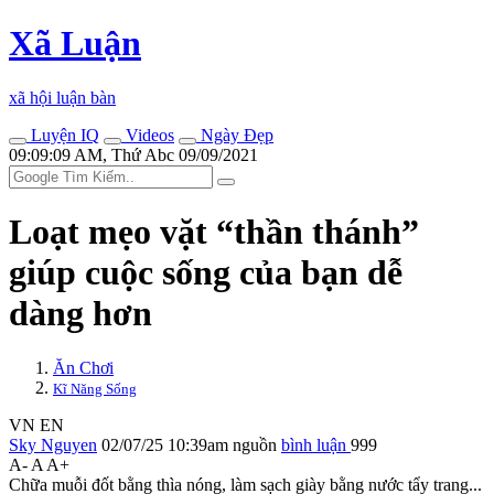
Xã Luận
xã hội luận bàn
Luyện IQ
Videos
Ngày Đẹp
09:09:09 AM, Thứ Abc 09/09/2021
Loạt mẹo vặt “thần thánh”
giúp cuộc sống của bạn dễ
dàng hơn
Ăn Chơi
Kĩ Năng Sống
VN
EN
Sky Nguyen
02/07/25 10:39am
nguồn
bình luận
999
A-
A
A+
Chữa muỗi đốt bằng thìa nóng, làm sạch giày bằng nước tẩy trang...