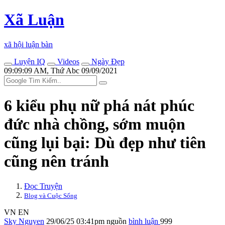
Xã Luận
xã hội luận bàn
Luyện IQ
Videos
Ngày Đẹp
09:09:09 AM, Thứ Abc 09/09/2021
6 kiểu phụ nữ phá nát phúc
đức nhà chồng, sớm muộn
cũng lụi bại: Dù đẹp như tiên
cũng nên tránh
Đọc Truyện
Blog và Cuộc Sống
VN
EN
Sky Nguyen
29/06/25 03:41pm
nguồn
bình luận
999