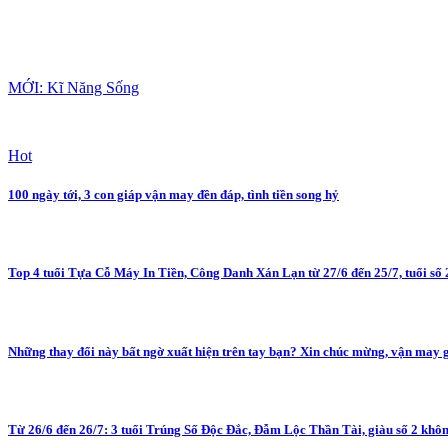
MỚI: Kĩ Năng Sống
Hot
100 ngày tới, 3 con giáp vận may đền đáp, tình tiền song hỷ
Top 4 tuổi Tựa Cỗ Máy In Tiền, Công Danh Xán Lạn từ 27/6 đến 25/7, tuổi số
Những thay đổi này bất ngờ xuất hiện trên tay bạn? Xin chúc mừng, vận may g
Từ 26/6 đến 26/7: 3 tuổi Trúng Số Độc Đắc, Đẫm Lộc Thần Tài, giàu số 2 khôn