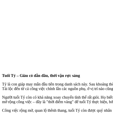
Tuổi Tý – Giàu có dẫn đầu, thời vận rực sáng
Tý là con giáp may mắn đầu tiên trong danh sách này. Sau khoảng thời 
Tài lộc đến từ cả công việc chính lẫn các nguồn phụ, ở vị trí nào cũn
Người tuổi Tý còn có khả năng xoay chuyển tình thế rất giỏi. Họ biết
mở rộng công việc – đây là "thời điểm vàng" để tuổi Tý thực hiện, b
Công việc rộng mở, quan lộ thênh thang, tuổi Tý còn được quý nhân 