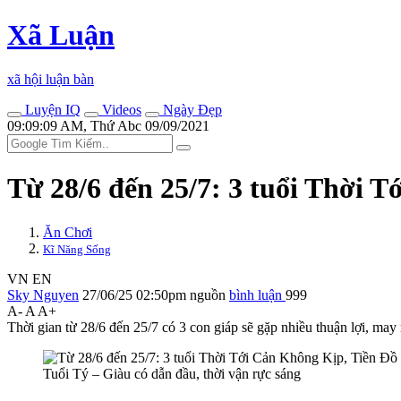
Xã Luận
xã hội luận bàn
Luyện IQ
Videos
Ngày Đẹp
09:09:09 AM, Thứ Abc 09/09/2021
Từ 28/6 đến 25/7: 3 tuổi Thời T
Ăn Chơi
Kĩ Năng Sống
VN
EN
Sky Nguyen
27/06/25 02:50pm
nguồn
bình luận
999
A-
A
A+
Thời gian từ 28/6 đến 25/7 có 3 con giáp sẽ gặp nhiều thuận lợi, may
Tuổi Tý – Giàu có dẫn đầu, thời vận rực sáng