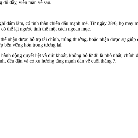
g đủ đầy, viên mãn về sau.
nghĩ dám làm, có tinh thần chiến đấu mạnh mẽ. Từ ngày 28/6, họ may m
có thể lật ngược tình thế một cách ngoan mục.
thể nhận được hỗ trợ tài chính, trúng thưởng, hoặc nhận được sự giúp 
ệp bền vững hơn trong tương lai.
ọ hành động quyết liệt và dứt khoát, không bỏ lỡ dù là nhỏ nhất, chín
ịnh, đều đặn và có xu hướng tăng mạnh dần về cuối tháng 7.