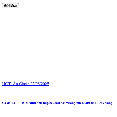
Gửi Msg
HOT: Ăn Chơi : 27/06/2025
Cô dâu ở TPHCM xinh như búp bê, đầu đội vương miện làm từ 10 cây vàng