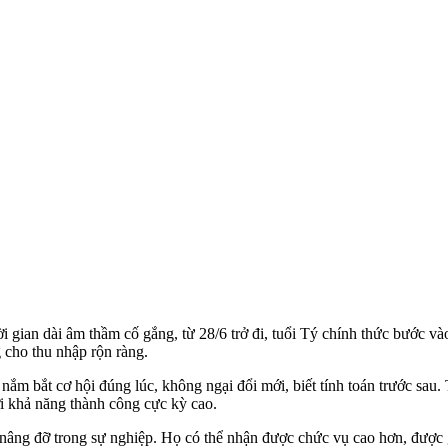
gian dài âm thầm cố gắng, từ 28/6 trở đi, tuổi Tý chính thức bước vào 
g cho thu nhập rộn ràng.
 nắm bắt cơ hội đúng lúc, không ngại đổi mới, biết tính toán trước sau
ởi khả năng thành công cực kỳ cao.
nâng đỡ trong sự nghiệp. Họ có thể nhận được chức vụ cao hơn, được g