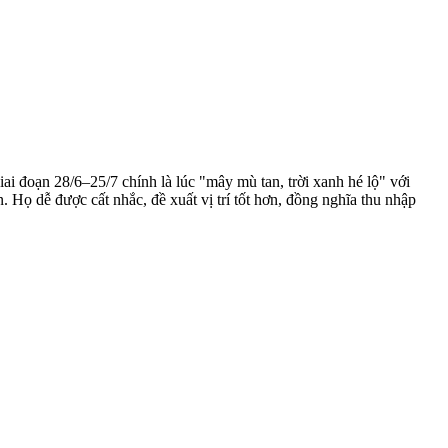
ai đoạn 28/6–25/7 chính là lúc "mây mù tan, trời xanh hé lộ" với
. Họ dễ được cất nhắc, đề xuất vị trí tốt hơn, đồng nghĩa thu nhập