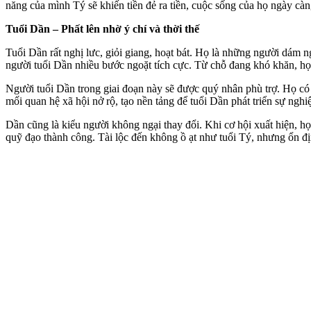
năng của mình Tý sẽ khiến tiền đẻ ra tiền, cuộc sống của họ ngày càn
Tuổi Dần – Phất lên nhờ ý chí và thời thế
Tuổi Dần rất nghị lưc, giỏi giang, hoạt bát. Họ là những người dám 
người tuổi Dần nhiều bước ngoặt tích cực. Từ chỗ đang khó khăn, họ 
Người tuổi Dần trong giai đoạn này sẽ được quý nhân phù trợ. Họ có 
mối quan hệ xã hội nở rộ, tạo nền tảng để tuổi Dần phát triển sự nghi
Dần cũng là kiểu người không ngại thay đổi. Khi cơ hội xuất hiện, h
quỹ đạo thành công. Tài lộc đến không ồ ạt như tuổi Tý, nhưng ổn đ