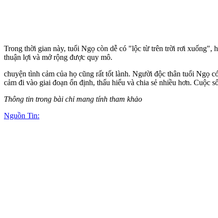
Trong thời gian này, tuổi Ngọ còn dễ có "lộc từ trên trời rơi xuống", 
thuận lợi và mở rộng được quy mô.
chu‌yện tìn‌h cảm của họ cũng rất tốt lành. Người độc thân tuổi Ngọ 
cảm đi vào giai đoạn ổn định, thấu hiểu và chia sẻ nhiều hơn. Cuộc 
Thông tin trong bài chỉ mang tính tham khảo
Nguồn Tin: