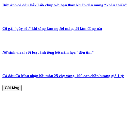
Bức ảnh cô dâu Đắk Lắk chụp với bạn thân khiến dân mạng “khẩu chiến”
Cô gái “gây sốt” khi sáng làm người mẫu, tối làm đồng nát
Nữ sinh viral với loạt ảnh tổng kết năm học “đốn tim”
Cô dâu Cà Mau nhận hồi môn 25 cây vàng, 100 con chồn hương giá 1 tỷ
Gửi Msg