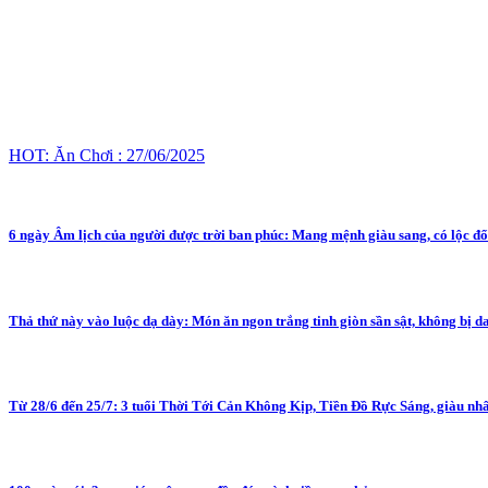
HOT: Ăn Chơi : 27/06/2025
6 ngày Âm lịch của người được trời ban phúc: Mang mệnh giàu sang, có lộc đổ
Thả thứ này vào luộc dạ dày: Món ăn ngon trắng tinh giòn sần sật, không bị d
Từ 28/6 đến 25/7: 3 tuổi Thời Tới Cản Không Kịp, Tiền Đồ Rực Sáng, giàu nhất