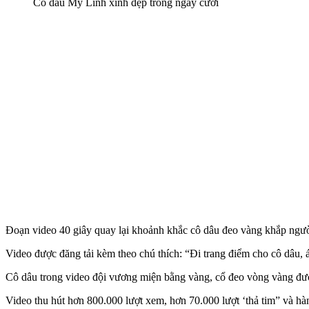
Cô dâu Mỹ Linh xinh đẹp trong ngày cưới
Đoạn video 40 giây quay lại khoảnh khắc cô dâu đeo vàng khắp ngườ
Video được đăng tải kèm theo chú thích: “Đi trang điểm cho cô dâu, 
Cô dâu trong video đội vương miện bằng vàng, cổ đeo vòng vàng được
Video thu hút hơn 800.000 lượt xem, hơn 70.000 lượt ‘thả tim” và hà