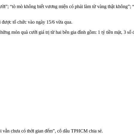
ời”; “tò mò không biết vương miện có phải làm từ vàng thật không”; “Tô
 được tổ chức vào ngày 15/6 vừa qua.
ng món quà cưới giá trị từ hai bên gia đình gồm: 1 tỷ tiền mặt, 3 sổ đ
 tôi vẫn chưa có thời gian đếm”, cô dâu TPHCM chia sẻ.