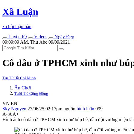
Xã Luận
xã hội luận bàn
Luyện IQ
Videos
Ngày Đẹp
09:09:09 AM, Thứ Abc 09/09/2021
Cô dâu ở TPHCM xinh như búp b
Tin TP Hồ Chí Minh
Ăn Chơi
Tuổi Trẻ Cộng Đồng
VN
EN
Sky Nguyen
27/06/25 02:17pm
nguồn
bình luận
999
A-
A
A+
Hình ảnh cô dâu ở TPHCM xinh như búp bê, đầu đội vương miện là