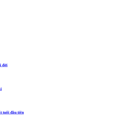
i đời
ai
 tuổi đầu tiên