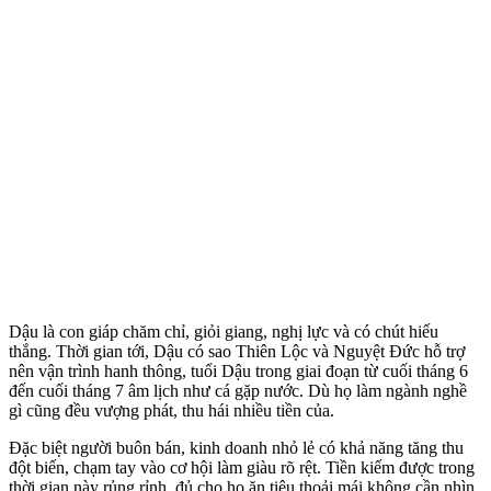
Dậu là con giáp chăm chỉ, giỏi giang, nghị lực và có chút hiếu
thắng. Thời gian tới, Dậu có sao Thiên Lộc và Nguyệt Đức hỗ trợ
nên vận trình hanh thông, tuổi Dậu trong giai đoạn từ cuối tháng 6
đến cuối tháng 7 âm lịch như cá gặp nước. Dù họ làm ngành nghề
gì cũng đều vượng phát, thu hái nhiều tiền của.
Đặc biệt người buôn bán, kinh doanh nhỏ lẻ có khả năng tăng thu
đột biến, chạm tay vào cơ hội làm giàu rõ rệt. Tiền kiếm được trong
thời gian này rủng rỉnh, đủ cho họ ăn tiêu thoải mái không cần nhìn