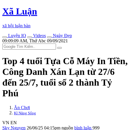
Xã Luận
xã hội luận bàn
Luyện IQ
Videos
Ngày Đẹp
09:09:09 AM, Thứ Abc 09/09/2021
Top 4 tuổi Tựa Cỗ Máy In Tiền,
Công Danh Xán Lạn từ 27/6
đến 25/7, tuổi số 2 thành Tỷ
Phú
Ăn Chơi
Kĩ Năng Sống
VN
EN
Sky Nguyen
26/06/25 04:15pm
nguồn
bình luận
999