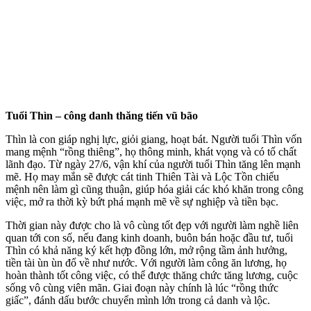
Tuổi Thìn – công danh thăng tiến vũ bão
Thìn là con giáp nghị lực, giỏi giang, hoạt bát. Người tuổi Thìn vốn
mang mệnh “rồng thiêng”, họ thông minh, khát vọng và có tố chất
lãnh đạo. Từ ngày 27/6, vận khí của người tuổi Thìn tăng lên mạnh
mẽ. Họ may mắn sẽ được cát tinh Thiên Tài và Lộc Tồn chiếu
mệnh nên làm gì cũng thuận, giúp hóa giải các khó khăn trong công
việc, mở ra thời kỳ bứt phá mạnh mẽ về sự nghiệp và tiền bạc.
Thời gian này được cho là vô cùng tốt đẹp với người làm nghề liên
quan tới con số, nếu đang kinh doanh, buôn bán hoặc đầu tư, tuổi
Thìn có khả năng ký kết hợp đồng lớn, mở rộng tầm ảnh hưởng,
tiền tài ùn ùn đổ về như nước. Với người làm công ăn lương, họ
hoàn thành tốt công việc, có thể được thăng chức tăng lương, cuộc
sống vô cùng viên mãn. Giai đoạn này chính là lúc “rồng thức
giấc”, đánh dấu bước chuyển mình lớn trong cả danh và lộc.