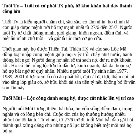
Tuổi Tỵ – Tuổi có cơ phát Tỷ phú, từ khó khăn bật dậy thành
công lớn
Tuổi Tỵ là kiểu người chăm chỉ, sâu sắc, có tầm nhìn, họ chính là
con giáp được mệnh trời hỗ trợ mạnh nhất từ 27/6 đến 25/7. Người
tuổi Tỵ tư chất thông minh, giỏi giang, khôn ngoan, điềm tĩnh và
biết ẩn mình chờ thời – và giờ là lúc thời cơ gõ cửa.
Thời gian này họ được Thiên Tài, Thiên Hỷ và các sao Lộc Mã
đồng loạt nhập cung mệnh giúp mọi việc trôi chảy như nước, hanh
thông bất ngờ. Người đang nợ nần sẽ trả sạch nợ, dư ra một khoản
lớn. Họ có thể trúng lộc lớn từ đầu tư, kinh doanh, đất đai hoặc sự
hỗ trợ bất ngờ từ quý nhân. Nhiều người tuổi Tỵ sinh năm 1977,
1989, 2001 được xem là có căn phát lớn, đại cát đại lợi, thậm chí lọt
vào tầng lớp giàu có, sở hữu khối tài sản tiền tỷ nếu không bỏ lỡ vận
son lần này.
Tuổi Mùi – Lộc công danh song hỷ, được cất nhắc lên vị trí cao
Người tuổi Mùi lương thiện, hài hòa, họ vốn sống điềm đạm, trọng
nghĩa và có lòng bền chí. Cuộc đời của họ thường hưởng nhiều
phúc báo tốt lành. Tử vi nói, từ 27/6 trở đi, tuổi Mùi bắt đầu gặt hái
thành quả xứng đáng cho những nỗ lực không biết mệt mỏi mà họ
bỏ ra.