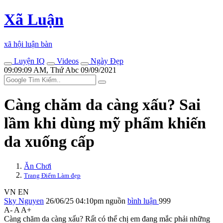
Xã Luận
xã hội luận bàn
Luyện IQ
Videos
Ngày Đẹp
09:09:09 AM, Thứ Abc 09/09/2021
Càng chăm da càng xấu? Sai
lầm khi dùng mỹ phẩm khiến
da xuống cấp
Ăn Chơi
Trang Điểm Làm đẹp
VN
EN
Sky Nguyen
26/06/25 04:10pm
nguồn
bình luận
999
A-
A
A+
Càng chăm da càng xấu? Rất có thể chị em đang mắc phải những