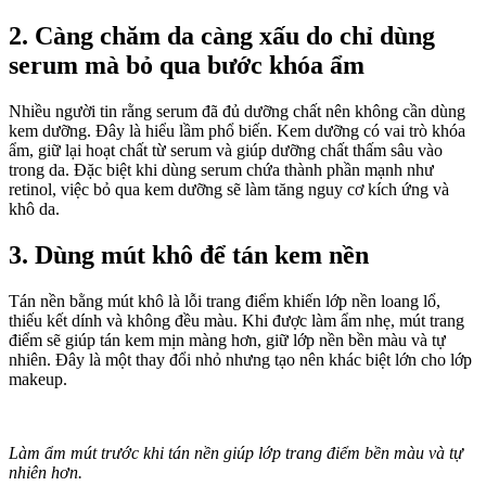
2. Càng chăm da càng xấu do chỉ dùng
serum mà bỏ qua bước khóa ẩm
Nhiều người tin rằng serum đã đủ dưỡng chất nên không cần dùng
kem dưỡng. Đây là hiểu lầm phổ biến. Kem dưỡng có vai trò khóa
ẩm, giữ lại hoạt chất từ serum và giúp dưỡng chất thấm sâu vào
trong da. Đặc biệt khi dùng serum chứa thành phần mạnh như
retinol, việc bỏ qua kem dưỡng sẽ làm tăng nguy cơ kích ứng và
khô da.
3. Dùng mút khô để tán kem nền
Tán nền bằng mút khô là lỗi trang điểm khiến lớp nền loang lổ,
thiếu kết dính và không đều màu. Khi được làm ẩm nhẹ, mút trang
điểm sẽ giúp tán kem mịn màng hơn, giữ lớp nền bền màu và tự
nhiên. Đây là một thay đổi nhỏ nhưng tạo nên khác biệt lớn cho lớp
makeup.
Làm ẩm mút trước khi tán nền giúp lớp trang điểm bền màu và tự
nhiên hơn.