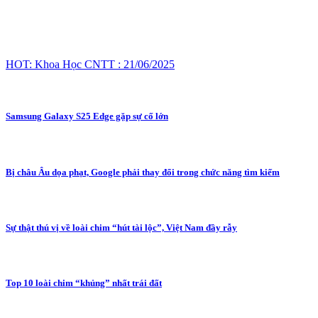
HOT: Khoa Học CNTT : 21/06/2025
Samsung Galaxy S25 Edge gặp sự cố lớn
Bị châu Âu dọa phạt, Google phải thay đổi trong chức năng tìm kiếm
Sự thật thú vị về loài chim “hút tài lộc”, Việt Nam đầy rẫy
Top 10 loài chim “khủng” nhất trái đất