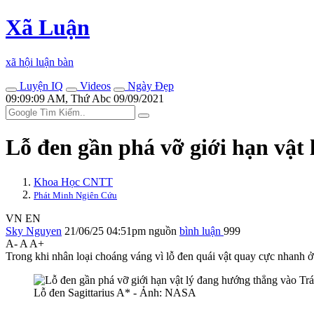
Xã Luận
xã hội luận bàn
Luyện IQ
Videos
Ngày Đẹp
09:09:09 AM, Thứ Abc 09/09/2021
Lỗ đen gần phá vỡ giới hạn vật
Khoa Học CNTT
Phát Minh Ngiên Cứu
VN
EN
Sky Nguyen
21/06/25 04:51pm
nguồn
bình luận
999
A-
A
A+
Trong khi nhân loại choáng váng vì lỗ đen quái vật quay cực nhanh ở
Lỗ đen Sagittarius A* - Ảnh: NASA