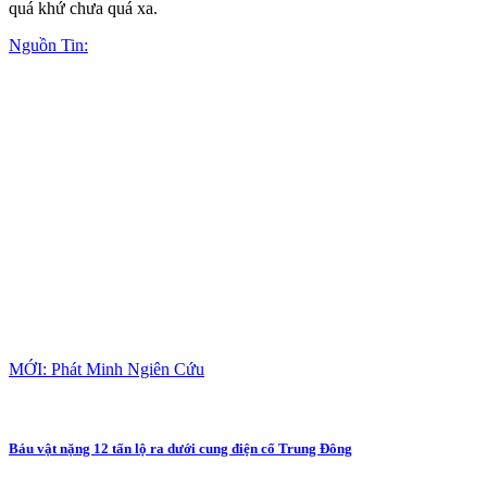
quá khứ chưa quá xa.
Nguồn Tin:
MỚI: Phát Minh Ngiên Cứu
Báu vật nặng 12 tấn lộ ra dưới cung điện cổ Trung Đông