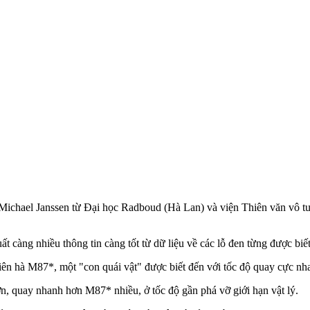
Michael Janssen từ Đại học Radboud (Hà Lan) và viện Thiên văn vô t
t càng nhiều thông tin càng tốt từ dữ liệu về các lỗ đen từng được biế
ên hà M87*, một "con quái vật" được biết đến với tốc độ quay cực nhan
ơn, quay nhanh hơn M87* nhiều, ở tốc độ gần phá vỡ giới hạn vật lý.