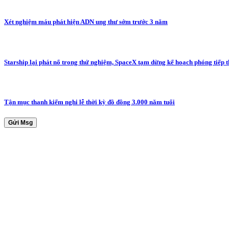
Xét nghiệm máu phát hiện ADN ung thư sớm trước 3 năm
Starship lại phát nổ trong thử nghiệm, SpaceX tạm dừng kế hoạch phóng tiếp 
Tận mục thanh kiếm nghi lễ thời kỳ đồ đồng 3.000 năm tuổi
Gửi Msg