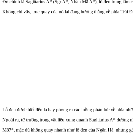
Đó chính là Sagittarius A* (Sgr A*, Nhân Mã A*), lỗ đen trung tâm c
Không chỉ vậy, trục quay của nó lại đang hướng thẳng về phía Trái Đ
Lỗ đen được biết đến là hay phóng ra các luồng phản lực về phía nhữ
Ngoài ra, từ trường trong vật liệu xung quanh Sagittarius A* dường n
M87*, mặc dù không quay nhanh như lỗ đen của Ngân Hà, nhưng gây c