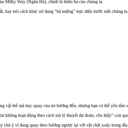
ủa Milky Way (Ngân Hà), chính là thiên hà của chúng ta.
ất, hay nói cách khác nó đang "há miệng" trực diện trước mắt chúng ta
ng vật thể mà trục quay của nó hướng đến, nhưng bạn có thể yên tâm vì
hư không hoạt động theo cách mà lý thuyết dự đoán, cho thấy" con quái
hú ý vì đang quay theo hướng ngược lại với vật chất xoáy trong đĩa 