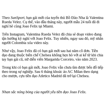
Theo
SunSport
, bạn gái mới của tuyển thủ Bồ Đào Nha là Valentina
Rueda Velez. Cụ thể, vào đầu tháng này, người mẫu 24 tuổi đã đi
nghỉ hè cùng Joao Felix tại Miami.
Trên Instagram, Valentina Rueda Velez đã chia sẻ đoạn video đang
tận hưởng kỳ nghỉ với Joao Felix. Tuy nhiên, ngay sau đó, mỹ nhân
người Colombia xóa video này.
Như vậy, Joao Felix đã có bạn gái mới sau hai năm cô đơn. Tiền
đạo đang thuộc biên chế Chelsea không hẹn hò với ai kể từ khi chia
tay bạn gái cũ, nữ diễn viên Margarida Corceiro, vào năm 2023.
Trong khi có bạn gái mới, Joao Felix vẫn chưa tìm được bến đỗ tiếp
theo trong sự nghiệp. Sau 6 tháng khoác áo AC Milan theo dạng
cho mượn, cựu tiền đạo Atletico Madrid đã trở lại Chelsea.
Nhan sắc nóng bỏng của người yêu tiền đạo Joao Felix.