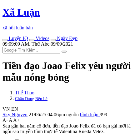
Xã Luận
xã hội luận bàn
Luyện IQ
Videos
Ngày Đẹp
09:09:09 AM, Thứ Abc 09/09/2021
Tiền đạo Joao Felix yêu người
mẫu nóng bỏng
Thể Thao
Chân Dung Bên Lề
VN
EN
Sky Nguyen
21/06/25 04:06pm
nguồn
bình luận
999
A-
A
A+
Sau gần hai năm cô đơn, tiền đạo Joao Felix đã có bạn gái mới là
ngôi sao truyền hình thực tế Valentina Rueda Velez.